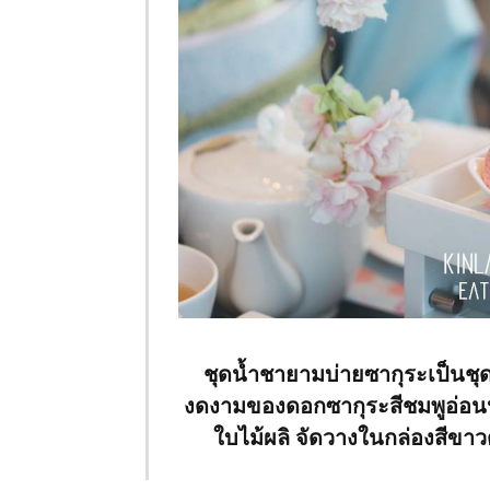
ชุดน้ำชายามบ่ายซากุระเป็นชุ
งดงามของดอกซากุระสีชมพูอ่อนห
ใบไม้ผลิ จัดวางในกล่องสีขา