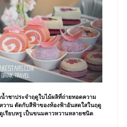
ดน้ำชาประจำฤดูใบไม้ผลิที่ถ่ายทอดความ
วาน ตัดกับสีฟ้าของท้องฟ้าอันสดใสในฤดู
วดูเรียบหรู เป็นขนมคาวหวานหลายชนิด