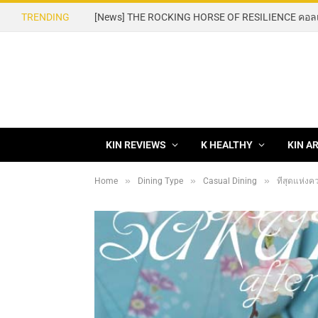
TRENDING
KIN REVIEWS
K HEALTHY
KIN A
»
»
»
Home
Dining Type
Casual Dining
ที่สุดแห่ง