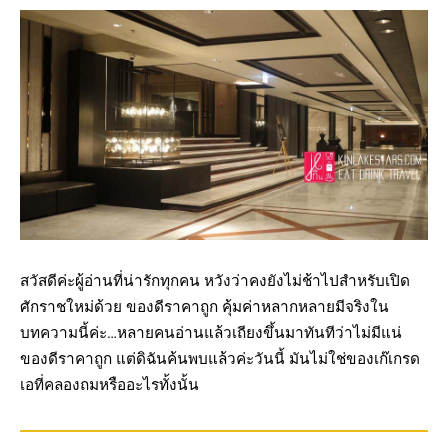
สวัสดีค่ะผู้อ่านที่น่ารักทุกคน หวังว่าคงยังไม่ช้าไปสำหรับเปิด
ศักราชใหม่ด้วย ของดีราคาถูก คุ้มค่าหลากหลายมีจริงใน
บทความนี้ค่ะ…หลายคนอ่านแล้วเถียงขึ้นมาทันทีว่าไม่มีแน่
ของดีราคาถูก แต่ดิฉันค้นพบแล้วค่ะวันนี้ มันไม่ใช่ของเก๊เกรด
เอที่คลองถมหรืออะไรทั้งนั้น