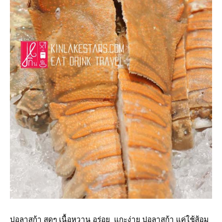
ปูอลาสก้า สดๆ เนื้อหวาน อร่อย แกะง่าย ปูอลาสก้า แค่ใช้ส้อม