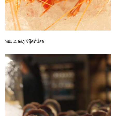
หอยแมลงภู่ ซีฟู้ดที่นี่สด