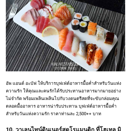
อัพ แอนด์ อะบัฟ ให้บริการบุฟเฟ่ต์อาหารมื้อค่ำสำหรับวันแห่ง
ความรัก ให้คุณและคนรักได้รับประทานอาหารมากมายอย่าง
ไม่จำกัด พร้อมเพลินเพลินไปกับวงดนตรีสดที่จะขับกล่อมคุณ
ตลอดมื้ออาหาร อาหารน่ารับประทาน บุฟเฟ่ต์อาหารมื้อค่ำ
สำหรับวันแห่งความรัก ราคาท่านละ 2,500++ บาท
10.
วาเลนไทน์ดินเนอร์สุดโรแมนติก ที่โฮเทล มิ