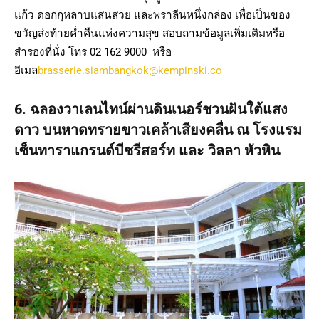
แก้ว ดอกกุหลาบแสนสวย และพราลีนหนึ่งกล่อง เพื่อเป็นของ
ขวัญส่งท้ายค่ำคืนแห่งความสุข สอบถามข้อมูลเพิ่มเติมหรือ
สำรองที่นั่ง โทร 02 162 9000
หรือ
อีเมล
brasserie.siambangkok@kempinski.co
6. ฉลองวาเลนไทน์ผ่านดินเนอร์ชวนฝันใต้แสง
ดาว บนหาดทรายขาวเคล้าเสียงคลื่น ณ โรงแรม
เซ็นทาราแกรนด์บีชรีสอร์ท และ วิลลา หัวหิน