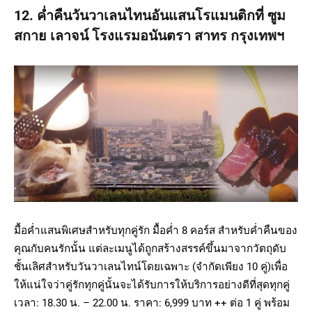
12. ค่ำคืนวันวาเลนไทนอันแสนโรแมนติกที่ ซูม
สกาย เลาจน์ โรงแรมอนันตรา สาทร กรุงเทพฯ
มื้อค่ำแสนพิเศษสำหรับทุกคู่รัก มื้อค่ำ 8 คอร์ส สำหรับค่ำคืนของ
คุณกับคนรักนั้น แต่ละเมนูได้ถูกสร้างสรรค์ขึ้นมาจากวัตถุดับ
ชั้นเลิศสำหรับวันวาเลนไทน์โดยเฉพาะ (จำกัดเพียง 10 คู่)เพื่อ
ให้แน่ใจว่าคู่รักทุกคู่นั้นจะได้รับการให้บริการอย่างดีที่สุดทุกคู่
เวลา: 18.30 น. – 22.00 น. ราคา: 6,999 บาท ++ ต่อ 1 คู่ พร้อม