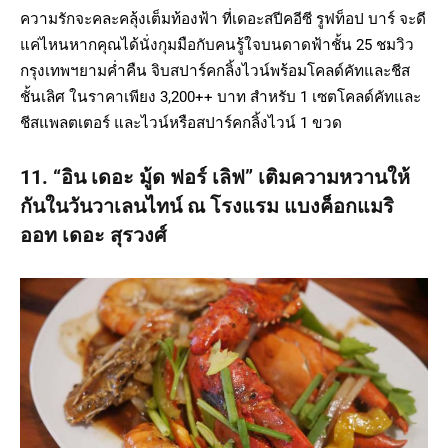
ความรักจะคละคลุ้งเต็มท้องฟ้า ที่เดอะสปีคอีซี รูฟท็อป บาร์ จะดี
แค่ไหนหากคุณได้นั่งกุมมือกับคนรู้ใจบนดาดฟ้าชั้น 25 ชมวิว
กรุงเทพฯยามค่ำคืน จิบสปาร์คกลิ้งไวน์พร้อมโคลด์คัทและชีส
ชั้นเลิศ ในราคาเพียง 3,200++ บาท สำหรับ 1 เซตโคลด์คัทและ
ชีสแพลตเตอร์ และไวน์หรือสปาร์คกลิ้งไวน์ 1 ขวด
11. “อิน เดอะ มู้ด ฟอร์ เลิฟ” เติมความหวานให้
กันในวันวาเลนไทน์ ณ โรงแรม แบงค็อกแมริ
ออท เดอะ สุรวงศ์