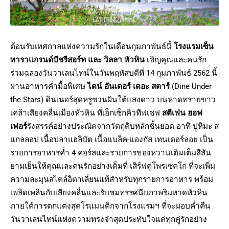
ต้อนรับเทศกาลแห่งความรักในเดือนกุมภาพันธ์นี้
โรงแรมเซ็น
ทาราแกรนด์บีชรีสอร์ท และ วิลลา หัวหิน
เชิญคุณและคนรัก
ร่วมฉลองวันวาเลนไทน์ในวันพฤหัสบดีที่ 14 กุมภาพันธ์ 2562 นี้
ผ่านอาหารค่ำมื้อพิเศษ
ไดน์ อันเดอร์ เดอะ สตาร์
(Dine Under
the Stars) ดินเนอร์สุดหรูชวนฝันใต้แสงดาว บนหาดทรายขาว
เคล้าเสียงคลื่นเมืองหัวหิน ที่เอ็กเซ็กคิวทีฟเชฟ
สตีเฟ่น ฮอฟ
เฟอร์
รังสรรค์อย่างประณีตจากวัตถุดิบหลักชั้นยอด อาทิ ปูหิมะ ส
แกลลอป เนื้อปลาแฮลิบัต เนื้อแบล็ค-แองกัส เทนเดอร์ลอย เป็น
รายการอาหารค่ำ 4 คอร์สและรายการของหวานเติมเต็มสีสัน
ยามเย็นให้คุณและคนรักอย่างเต็มที่ เสิร์ฟคู่โพรเซคโก ที่จะเพิ่ม
ความละมุนสไตล์อิตาเลี่ยนแท้สำหรับทุกรายการอาหาร พร้อม
เพลิดเพลินกับเสียงคลื่นและรับชมทรรศนียภาพริมหาดหัวหิน
ภายใต้การตกแต่งสุดโรแมนติกจากโรงแรมฯ ที่จะมอบค่ำคืน
วันวาเลนไทน์แห่งความทรงจำสุดประทับใจแด่ทุกคู่รักอย่าง