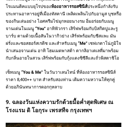
โรแมนติคแบบยุโรปของ
ห้องอาหารรอสซินีส์
ประหนึ่งกำลังรับ
ประทานอาหารอยู่ที่เมืองทัสคานี เพลิดเพลินไปกับอามูส บุชหรือ
ของกินเล่นอย่าง ไอศครีมไข่มุกหอยนางรม อิ่มอร่อยกับเมนู
จานเด่นในเมนู
“You”
อาทิฟัวกรา เสิร์ฟพร้อมกับบิสกิตปูและรู
บาร์บ ตามด้วยเนื้อสันในวากิวย่าง เสิร์ฟพร้อมกับชีสแพะ มัน
ฝรั่งและซอสฮอร์สเรดิช
และสำหรับเมนู
“Me”
เชฟเกตาโน่ภูมิใจ
นำเสนอจานเด่น อาทิ โฮมเมดพาสต้า ตากลิอาเตเลที่มาพร้อม
กับกลิ่นอายในสวน เสิร์ฟพร้อมกับกุ้งแดงซิซีลีและถั่วพิสตาชิโอ
เซ็ทเมนู
“You & Me”
ในวันวาเลนไทน์ ที่ห้องอาหารรอสซินีส์
ราคา 8,400++ บาท สำหรับสองท่าน เติมความหวานให้ทุกคู่
ด้วยอภินันทนาการดอกกุหลาบ
9.
ฉลองวันแห่งความรักด้วยมื้อค่ำสุดพิเศษ ณ
โรงแรม ดิ โอกุระ เพรสทีจ กรุงเทพฯ