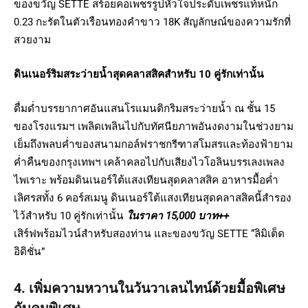
ของขวัญ SETTE สร้อยคอเพชรรูปหัวใจประดับเพชรแท้หนัก
0.23 กะรัตในตัวเรือนทองคำขาว 18K สัญลักษณ์ของความรักที่
สวยงาม
ดินเนอร์ริมสระว่ายน้ำสุดคลาสสิคสำหรับ 10 คู่รักเท่านั้น
ดื่มด่ำบรรยากาศอันแสนโรแมนติกริมสระว่ายน้ำ ณ ชั้น 15
ของโรงแรมฯ เพลิดเพลินไปกับทัศนียภาพอันงดงามในช่วงยาม
เย็มถึงพลบค่ำของสนามกอล์ฟราชกรีฑาสโมสรและท้องฟ้ายาม
ค่ำคืนของกรุงเทพฯ เคล้าคลอไปกับเสียงไวโอลินบรรเลงเพลง
ไพเราะ พร้อมดินเนอร์ใต้แสงเทียนสุดคลาสสิค อาหารมื้อค่ำ
เลิศรสทั้ง 6 คอร์สเมนู ดินเนอร์ใต้แสงเทียนสุดคลาสสิคนี้สำรอง
ไว้สำหรับ 10 คู่รักเท่านั้น
ในราคา 15,000 บาท++
เสิร์ฟพร้อมไวน์สำหรับสองท่าน และของขวัญ SETTE “ลิมิเต็ด
อิดิชั่น”
4. เพิ่มความหวานในวันวาเลนไทน์ด้วยมื้อพิเศษ