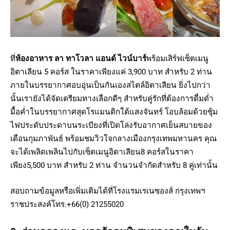
ที่
ห้องอาหาร ลา ทาโวลา แอนด์ ไวน์บาร์
พร้อมเสิร์ฟเซ็ตเมนู
อิตาเลียน 5 คอร์ส ในราคาเพียงแค่ 3,900 บาท สำหรับ 2 ท่าน
ภายในบรรยากาศอบอุ่นเป็นกันเองสไตล์อิตาเลียน ยิ่งไปกว่า
นั้นเรายังได้จัดเตรียมทางเลือกดีๆ สำหรับคู่รักที่ต้องการดื่มด่ำ
มื้อค่ำในบรรยากาศสุดโรแมนติกใต้แสงจันทร์ โอบล้อมด้วยซุ้ม
ไฟประดับประดาบนระเบียงที่เปิดโล่งรับอากาศเย็นสบายของ
เดือนกุมภาพันธ์ พร้อมชมวิวใจกลางเมืองกรุงเทพมหานคร คุณ
จะได้เพลิดเพลินไปกับเซ็ตเมนูอิตาเลียน8 คอร์สในราคา
เพียง5,500 บาท สำหรับ 2 ท่าน จำนวนจำกัดสำหรับ 8 คู่เท่านั้น
สอบถามข้อมูลหรือเพิ่มเติมได้ที่โรงแรมเรเนซองส์ กรุงเทพฯ
ราชประสงค์โทร.+66(0) 21255020