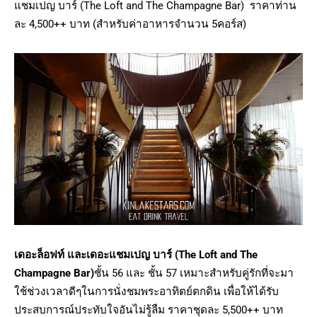
แชมเปญ บาร์ (The Loft and The Champagne Bar) ราคาท่าน
ละ 4,500++ บาท (สำหรับค่าอาหารจำนวน 5คอร์ส)
เดอะล็อฟท์ และเดอะแชมเปญ บาร์
(The Loft and The
Champagne Bar)
ชั้น 56 และ ชั้น 57 เหมาะสำหรับคู่รักที่จะมา
ใช้ช่วงเวลาดีๆในการนั่งชมพระอาทิตย์ตกดิน เพื่อให้ได้รับ
ประสบการณ์ประทับใจอันไม่รู้ลืม ราคาชุดละ 5,500++ บาท