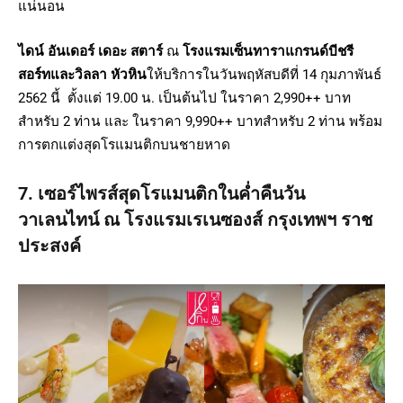
แน่นอน
ไดน์ อันเดอร์ เดอะ สตาร์
ณ
โรงแรมเซ็นทาราแกรนด์บีชรี
สอร์ทและวิลลา หัวหิน
ให้บริการในวันพฤหัสบดีที่ 14 กุมภาพันธ์
2562 นี้ ตั้งแต่ 19.00 น. เป็นต้นไป ในราคา 2,990++ บาท
สำหรับ 2 ท่าน และ ในราคา 9,990++ บาทสำหรับ 2 ท่าน พร้อม
การตกแต่งสุดโรแมนติกบนชายหาด
7.
เซอร์ไพรส์สุดโรแมนติกในค่ำคืนวัน
วาเลนไทน์ ณ โรงแรมเรเนซองส์ กรุงเทพฯ ราช
ประสงค์