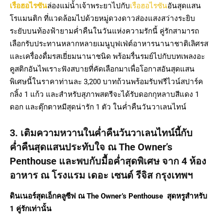
เรือฮอไรซัน
ล่องแม่น้ำเจ้าพระยาไปกับ
เรือฮอไรซัน
อันสุดแสน
โรแมนติก ที่แวดล้อมไปด้วยหมู่ดวงดาวส่องแสงสว่างระยิบ
ระยับบนท้องฟ้ายามค่ำคืนในวันแห่งความรักนี้ คู่รักสามารถ
เลือกรับประทานหลากหลายเมนูบุฟเฟ่ต์อาหารนานาชาติเลิศรส
และเครื่องดื่มรสเยี่ยมนานาชนิด พร้อมรื่นรมย์ไปกับบทเพลงอะ
คูสติกอันไพเราะฟังสบายที่คัดเลือกมาเพื่อโอกาสอันสุดแสน
พิเศษนี้ในราคาท่านละ 3,200 บาทถ้วนพร้อมรับฟรีไวน์สปาร์ค
กลิ้ง 1 แก้ว และสำหรับสุภาพสตรีจะได้รับดอกกุหลาบสีแดง 1
ดอก และตุ๊กตาหมีสุดน่ารัก 1 ตัว ในค่ำคืนวันวาเลนไทน์
3. เติมความหวานในค่ำคืนวันวาเลนไทน์นี้กับ
ค่ำคืนสุดแสนประทับใจ ณ The Owner’s
Penthouse และพบกับมื้อค่ำสุดพิเศษ จาก 4 ห้อง
อาหาร ณ โรงแรม เดอะ เซนต์ รีจิส กรุงเทพฯ
ดินเนอร์สุดเอ็กคลูซีฟ ณ The Owner’s Penthouse สุดหรูสำหรับ
1 คู่รักเท่านั้น