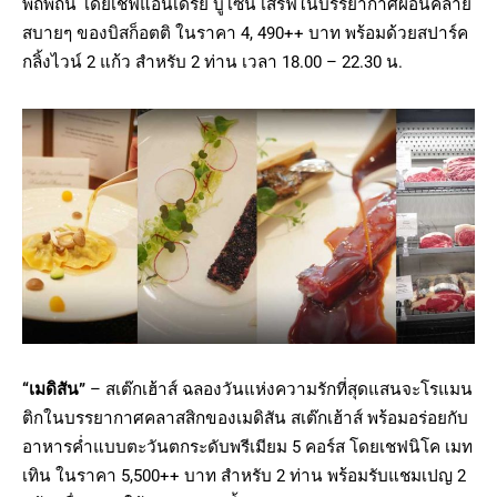
พิถีพิถัน โดยเชฟแอนเดรีย บูโซน เสิร์ฟในบรรยากาศผ่อนคลาย
สบายๆ ของบิสก็อตติ ในราคา 4, 490++ บาท พร้อมด้วยสปาร์ค
กลิ้งไวน์ 2 แก้ว สำหรับ 2 ท่าน เวลา 18.00 – 22.30 น.
“เมดิสัน”
– สเต๊กเฮ้าส์ ฉลองวันแห่งความรักที่สุดแสนจะโรแมน
ติกในบรรยากาศคลาสสิกของเมดิสัน สเต๊กเฮ้าส์ พร้อมอร่อยกับ
อาหารค่ำแบบตะวันตกระดับพรีเมียม 5 คอร์ส โดยเชฟนิโค เมท
เทิน ในราคา 5,500++ บาท สำหรับ 2 ท่าน พร้อมรับแชมเปญ 2