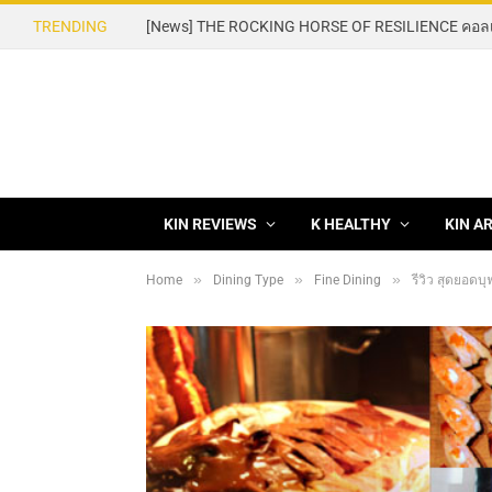
TRENDING
KIN REVIEWS
K HEALTHY
KIN A
»
»
»
Home
Dining Type
Fine Dining
รีวิว สุดยอดบ