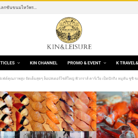
[News] 3 ร้านอาหารจีนชั้นนำ XianYuan, Hei yin และ Hong Kong Fisherman ฉลองเทศกาลมงคลไหว้พระจันทร์ 2569 / 2026 ด้วยมูนเค้กพรีเมียม
RTICLES
KIN CHANNEL
PROMO & EVENT
K TRAVEL
ุฟเฟ่ต์คุณภาพสูง จัดเต็มสุดๆ ล็อปสเตอร์ไซส์ใหญ่ ฟัวกราส์ คาร์เวีย เป็ดปักกิ่ง หมูห