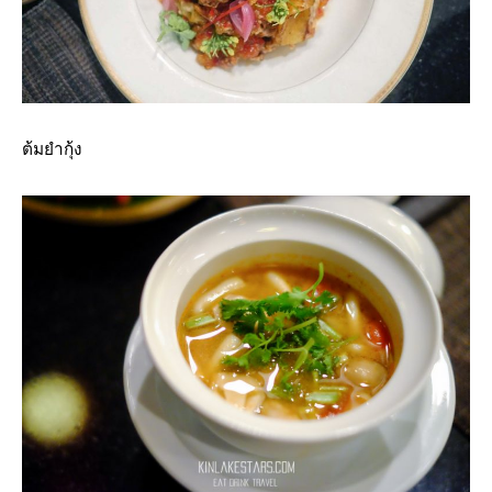
ต้มยำกุ้ง