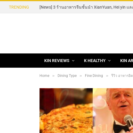
TRENDING
KIN REVIEWS
K HEALTHY
KIN A
»
»
»
Home
Dining Type
Fine Dining
รีวิว อาหารอิ