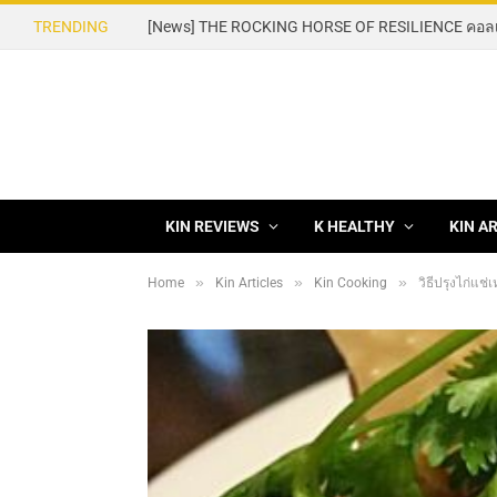
TRENDING
KIN REVIEWS
K HEALTHY
KIN A
»
»
»
Home
Kin Articles
Kin Cooking
วิธีปรุงไก่แ