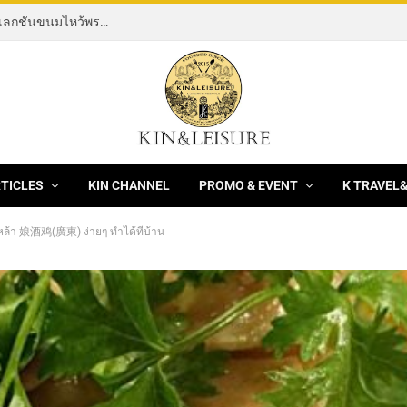
[News] THE ROCKING HORSE OF RESILIENCE คอลเลกชันขนมไหว้พระจันทร์ mooncake ประจำปี 2569 จากBanyan Tree Bangkok 1 สิงหาคม – 25 กันยายน 2569
RTICLES
KIN CHANNEL
PROMO & EVENT
K TRAVEL
ช่เหล้า 娘酒鸡(廣東) ง่ายๆ ทำได้ที่บ้าน