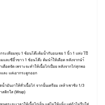
, กระเทียมทุบ 1 ช้อนโต๊ะต้มน้ำกับอบเชย 1 นิ้ว 1 แท่ง โป๊
มและซีอิ้วขาว 1 ช้อนโต๊ะ ต้มนำ้ให้เดือด หลังจากนำ้
น้ำเดือดจัด เพราะจะทำให้เนื้อไก่เปื่อย หลังจากไก่สุกพอ
ักและ แล่เอากระดูกออก
น้ำมันงาให้ทั่วเนื้อไก่ จากนั้นเตรียม เหล้าเชาซิง 1/3
ลาสติกใส (Wrap)
หนดระยะเวลาให้เนื้อไก่เย็น แต่ไม่ให้แข็ง แต่ถ้าไม่รีบใส่