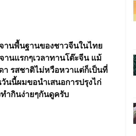
หารจานพื้นฐานของชาวจีนในไทย
นจานแรกๆเวลาทานโต๊ะจีน แม้
า รสชาติไม่หวือหวาแต่ก็เป็นที่
ันนี้ผมขอนำเสนอการปรุงไก่
ทำกินง่ายๆกันดูครับ