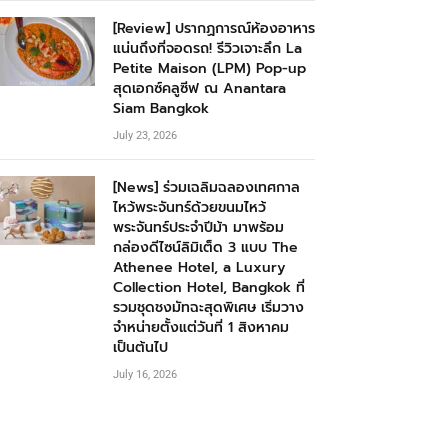
[Review] ปรากฏการณ์ห้องอาหาร
แน่นถึงที่จอดรถ! รีวิวเจาะลึก La
Petite Maison (LPM) Pop-up
สุดเอกซ์คลูซีฟ ณ Anantara
Siam Bangkok
July 23, 2026
[News] ร่วมเฉลิมฉลองเทศกาล
ไหว้พระจันทร์ด้วยขนมไหว้
พระจันทร์ประจำปีม้า มาพร้อม
กล่องดีไซน์ลิมิเต็ด 3 แบบ The
Athenee Hotel, a Luxury
Collection Hotel, Bangkok ที่
รวมชุดชงมัทฉะสุดพิเศษ เริ่มวาง
จำหน่ายตั้งแต่วันที่ 1 สิงหาคม
เป็นต้นไป
July 16, 2026