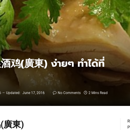
า 娘酒鸡(廣東) ง่ายๆ ทำได้ที่
6
Updated:
June 17, 2016
No Comments
2 Mins Read
R
酒鸡(廣東)
P