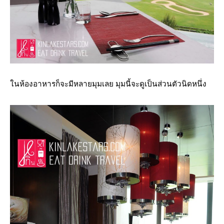
ในห้องอาหารก็จะมีหลายมุมเลย มุมนี้จะดูเป็นส่วนตัวนิดหนึ่ง