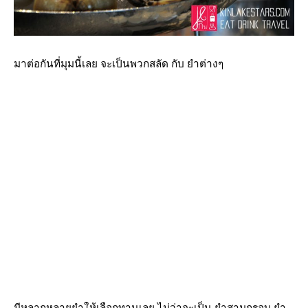
มาต่อกันที่มุมนี้เลย จะเป็นพวกสลัด กับ ยำต่างๆ
มีหลากหลายยำให้เลือกทานเลย ไม่ว่าจะเป็น ยำสามกรอบ ยำ