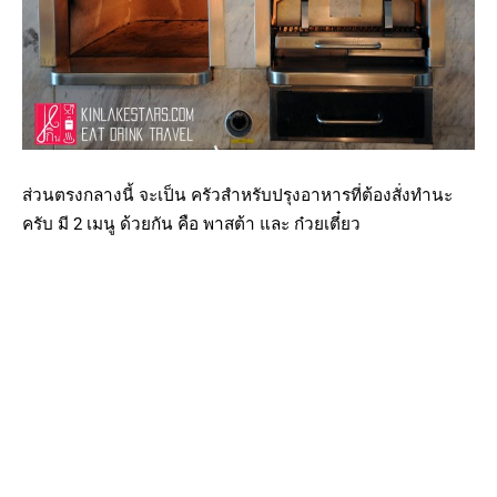
ส่วนตรงกลางนี้ จะเป็น ครัวสำหรับปรุงอาหารที่ต้องสั่งทำนะ
ครับ มี 2 เมนู ด้วยกัน คือ พาสต้า และ ก๋วยเตี๋ยว