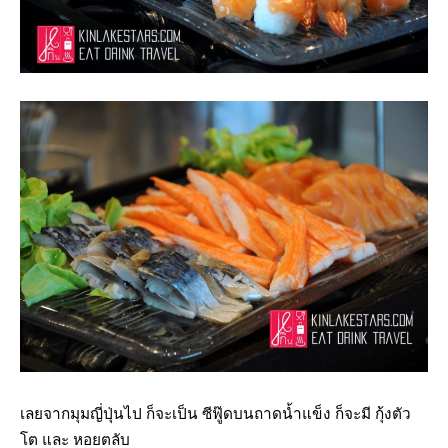
เลยจากมุมญี่ปุ่นไป ก็จะเป็น ซีฟู๊ดบนถาดน้ำแข็ง ก็จะมี กุ้งตัว
โต และ หอยตลับ