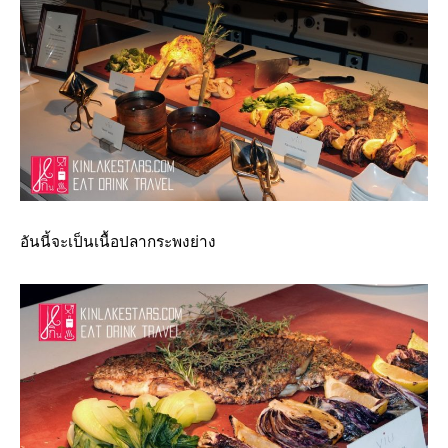
อันนี้จะเป็นเนื้อปลากระพงย่าง