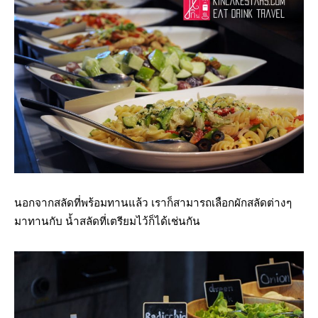
นอกจากสลัดที่พร้อมทานแล้ว เราก็สามารถเลือกผักสลัดต่างๆ
มาทานกับ น้ำสลัดที่เตรียมไว้ก็ได้เช่นกัน