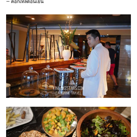
— ค็อกเทลตอนเย็น