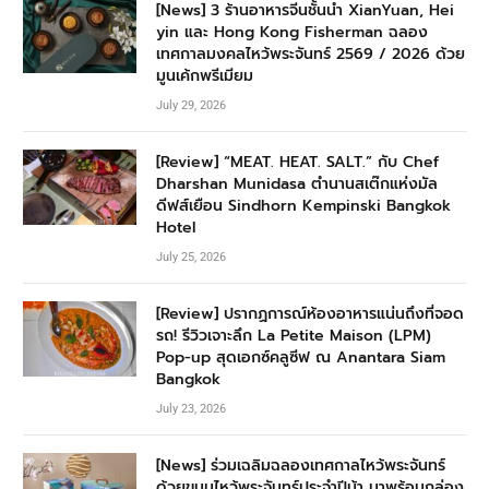
[News] 3 ร้านอาหารจีนชั้นนำ XianYuan, Hei
yin และ Hong Kong Fisherman ฉลอง
เทศกาลมงคลไหว้พระจันทร์ 2569 / 2026 ด้วย
มูนเค้กพรีเมียม
July 29, 2026
[Review] “MEAT. HEAT. SALT.” กับ Chef
Dharshan Munidasa ตำนานสเต๊กแห่งมัล
ดีฟส์เยือน Sindhorn Kempinski Bangkok
Hotel
July 25, 2026
[Review] ปรากฏการณ์ห้องอาหารแน่นถึงที่จอด
รถ! รีวิวเจาะลึก La Petite Maison (LPM)
Pop-up สุดเอกซ์คลูซีฟ ณ Anantara Siam
Bangkok
July 23, 2026
[News] ร่วมเฉลิมฉลองเทศกาลไหว้พระจันทร์
ด้วยขนมไหว้พระจันทร์ประจำปีม้า มาพร้อมกล่อง