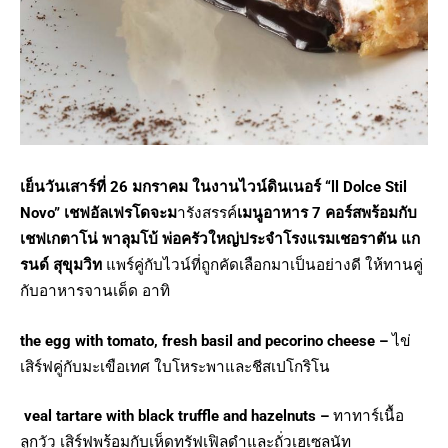
เย็นวันเสาร์ที่ 26 มกราคม ในงานไวน์ดินเนอร์
“ll Dolce Stil
Novo”
เชฟอัลเฟรโดจะม
ารังสรรค์
เมนูอาหาร 7 คอร์สพร้อมกับ
เชฟเกตาโน่ พาลุมโบ้ พ่อครัวใหญ่ประจำโรงแรมเชอราตัน แก
รนด์ สุขุมวิท
แพร์คู่กับไวน์ที่ถูกคัดเลือกมาเป็นอย่างดี ให้ทานคู่
กับอาหารจานเด็ด อาทิ
the
egg with tomato, fresh basil and pecorino cheese
–
ไข่
เสิร์ฟคู่กับมะเขือเทศ ใบโหระพาและชีสเปโกริโน
veal tartare with black truffle and hazelnuts
–
ทาทาร์เนื้อ
ลูกวัว เสิร์ฟพร้อมกับเห็ดทรัฟเฟิลดำและถั่วเฮเซลนัท