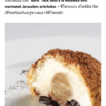
และเลม่อน และ “
burnt” rack lamb à la Milanese with
marinated Jerusalem artichokes –
ซี่โครงแกะ สไตล์มิลานีส
เสิร์ฟพร้อมกับเยรูซาเลมอาร์ติโชคหมัก