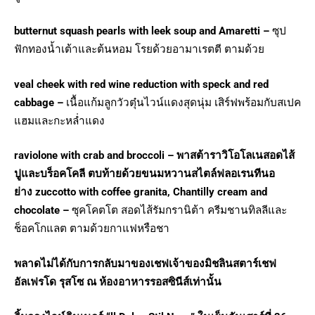
butternut squash pearls with leek soup and Amaretti
–
ซุป
ฟักทองน้ำเต้าและต้นหอม โรยด้วยอามาเรตตี ตามด้วย
veal cheek with red wine reduction with speck and red
cabbage –
เนื้อแก้มลูกวัวตุ๋นไวน์แดงสุดนุ่ม เสิร์ฟพร้อมกับสเปค
แฮมและกะหล่ำแดง
raviolone with crab and broccoli – พาสต้าราวิโอโลเนสอดไส้
ปูและบร็อคโคลี ตบท้ายด้วยขนมหวานสไตล์ฟลอเรนทีนอ
ย่าง zuccotto with coffee granita, Chantilly cream and
chocolate –
ซุคโคตโต สอดไส้รัมกรานิต้า ครีมชานทิลลีและ
ช็อคโกแลต ตามด้วยกาแฟหรือชา
พลาดไม่ได้กับการกลับมาของเชฟเจ้าของมิชลินสตาร์เชฟ
อัลเฟรโด รุสโซ ณ ห้องอาหารรอสซินีส์เท่านั้น