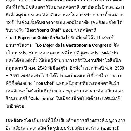
ดัง ที่ได้รับมิชลินสตาร์ในประเทศอิตาลี เขาเกิดเมื่อปี พ.ศ. 2511
ที่เมืองตูริน ประเทศอิตาลี และหลงใหลการทำอาหารตั้งแต่อายุ
13 ปี ในช่วงเริ่มต้นของการเป็นเชฟมืออาชีพ เชฟอัลเฟรโด ได้
รับรางวัล
“Best Young Chef”
ของประเทศอิตาลี
จาก
L’Espresso Guide
อีกทั้งยังได้รับเกียรติให้ไปรังสรรค์
อาหารในงาน
“Lo Mejor de la Gastronomia Congreso”
ซึ่ง
เป็นการประชุมทางด้านอาหารที่ใหญ่ที่สุดของประเทศสเปน
และได้รับแต่งตั้งให้เป็นผู้อำนวยการครัวใน
งานกีฬาโอลิมปิก
ฤดูหนาว
ปี พ.ศ. 2549 ที่เมืองตูริน อีกทั้งในระหว่างปี พ.ศ. 2550
– 2551 เชฟอัลเฟรโดยังได้ไปร่วมเป็นเซเลบริตี้เชฟในรายการ
ทีวีชื่อดังอย่าง
“Iron Chef
” นอกเหนือจากที่ประเทศอิตาลีแล้ว
เชฟอัลเฟรโดยังเป็นที่ปรึกษาและดูแลร้านอาหารอิตาเลียนและ
ร้านเบเกอรี่
“Café Torino”
ในเมืองแม็กซิโปซิตี้ ประเทศแม็กซิ
โกอีกด้วย
เชฟอัลเฟรโด
เป็นเชฟที่มีชื่อเสียงด้านการสร้างสรรค์เมนูอาหาร
อิตาเลียนสุดคลาสสิค ในรูปแบบร่วมสมัยและนำเสนออย่างมี