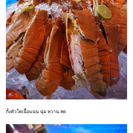
กั้งตัวโตเนื้อแน่น นุ่ม หวาน สด