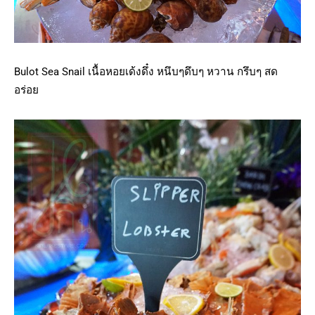
Bulot Sea Snail เนื้อหอยเด้งดึ๋ง หนึบๆดึบๆ หวาน กรึบๆ สด
อร่อย