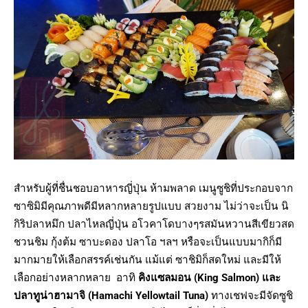
สำหรับผู้ที่ชื่นชอบอาหารญี่ปุ่น ห้ามพลาด เมนูซูชิที่ประกอบจาก
ซาซิมิมีคุณภาพดีมีหลากหลายรูปแบบ สวยงาม ไม่ว่าจะเป็น นิ
กิริปลาหมึก ปลาไหลญี่ปุ่น อโวคาโดบางๆรสมันหวานสีเขียวสด
ชวนชิม กุ้งต้ม ซาบะดอง ปลาโอ ฯลฯ หรือจะเป็นแบบมากิก็มี
มากมายให้เลือกสรรค์เช่นกัน แม้แต่ ซาชิมิก็สดใหม่ และมีให้
เลือกอย่างหลากหลาย อาทิ
คิงแซลมอน
(King Salmon)
และ
ปลาทูน่าฮามาจิ (Hamachi Yellowtail Tuna)
ทางเชฟจะมีจัดซูชิ