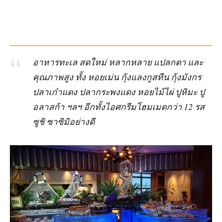
อาหารทะเล สดใหม่ หลากหลาย แปลกตา และ
คุณภาพสูง ทั้ง หอยเม่น กุ้งแลงกูสทีน กุ้งมังกร
ปลาเก๋าแดง ปลากระพงแดง หอยไม้ไผ่ ปูหิมะ ปู
อลาสก้า ฯลฯ อีกทั้งไอศกรีมโฮมเมดกว่า 12 รส
ซูชิ ซาซิมิอย่างดี