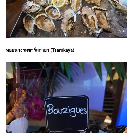
หอยนางรมซาร์สกายา
(Tsarskaya)