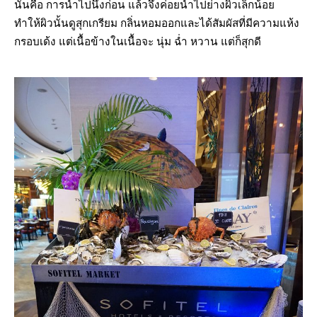
นั้นคือ การนำไปนึ่งก่อน แล้วจึงค่อยนำไปย่างผิวเล็กน้อย
ทำให้ผิวนั้นดูสุกเกรียม กลิ่นหอมออกและได้สัมผัสที่มีความแห้ง
กรอบเด้ง แต่เนื้อข้างในเนื้อจะ นุ่ม ฉ่ำ หวาน แต่ก็สุกดี