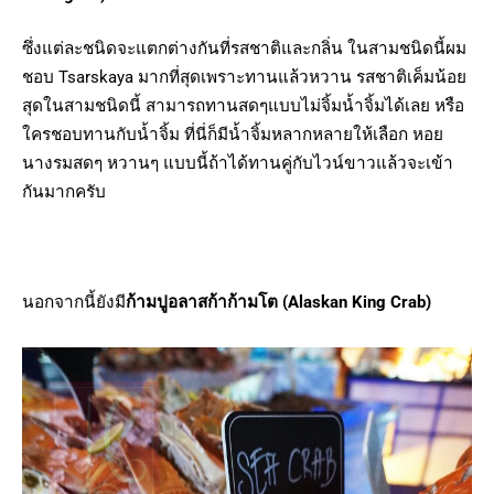
ซึ่งแต่ละชนิดจะแตกต่างกันที่รสชาติและกลิ่น ในสามชนิดนี้ผม
ชอบ Tsarskaya มากที่สุดเพราะทานแล้วหวาน รสชาติเค็มน้อย
สุดในสามชนิดนี้ สามารถทานสดๆแบบไม่จิ้มน้ำจิ้มได้เลย หรือ
ใครชอบทานกับน้ำจิ้ม ที่นี่ก็มีน้ำจิ้มหลากหลายให้เลือก หอย
นางรมสดๆ หวานๆ แบบนี้ถ้าได้ทานคู่กับไวน์ขาวแล้วจะเข้า
กันมากครับ
นอกจากนี้ยังมี
ก้ามปูอลาสก้าก้ามโต
(Alaskan King Crab)