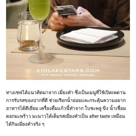
ทางเชฟได้แนวคิดมาจาก เมี่ยงคำ ซึ่งเป็นเมนูที่ใช้เปิดเพดาน
การรับรสของปากที่ดี ช่วยเรียกน้ำย่อยและกระตุ้นความอยาก
อาหารได้ดีเยี่ยม เครื่องดื่มแก้วนี้ทำจาก ใบชะพลู ขิง น้ำเชื่อม
ดอกมะพร้าว มะนาวได้เต็มรสเมี่ยงคำเป็น after taste เหมือน
ได้กินเมี่ยงคำจริง ๆ