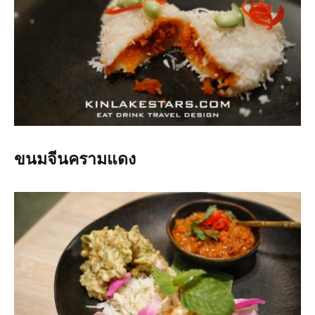
ขนมจีนครามแดง