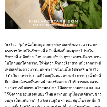
“แสร้งว่ากุ้ง” หนึ่งในเมนูจากกาพย์เห่ชมเครื่องคาวหวาน บท
พระราชนิพนธ์ในรัชกาลที่ ๒ อีกทั้งยังเป็นเมนูทรงโปรดใน
รัชกาลที่ ๕ อีกด้วย “ไตปลาเสแสร้งว่า ดุจวาจากระบิดกระบวน
ใบโศกบอกโศกครวญ ให้พี่เศร้าเจ้าดวงใจ” ส่วนหนึ่งจากกาพย์
เห่ชมเครื่องคาวหวาน บทพระราชนิพนธ์ในรัชกาลที่ ๒ “แสร้ง
ว่า” เป็นอาหารโบราณที่จัดอยู่ในหมวดของยำ การปรุงน้ำยำที่
มีเอกลักษณ์ตรงกลิ่นหอมนำของขิงและตะไคร้ การผสมผสาน
ของนานาพืชผักสมุนไพรของไทย ให้ออกรสกลมกล่อม แต่แฝง
ไว้ซึ่งความร้อนแรงแบบยำไทย สำหรับเมนูนี้ก็เช่นเดียวกับข้าว
งบกุ้ง เป็นแสร้งว่าตำรับวังสวนสุนันทา หอมสมุนไพร สดชื่น มี
ความเผ็ดร้อนให้กระชุ่มกระชวย กุ้งแม่น้ำย่างในระดับความสุก