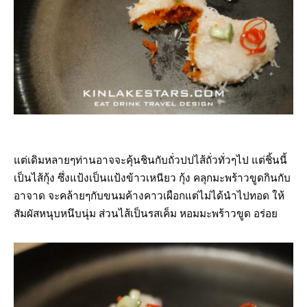
แต่เดิมหลายๆท่านอาจจะคุ้นชินกับถั่วปปไส้ถั่วทั่วๆไป แต่ชิ้นนี้
เป็นไส้กุ้ง ซึ่งแป้งเป็นแป้งข้าวเหนียว กุ้ง คลุกมะพร้าวขูดกินกับ
อาจาด จะคล้ายๆกับขนมค้างคาวเผือกแต่ไม่ได้นำไปทอด ให้
สัมผัสหนุบหนึบนุ่ม ส่วนไส้เป็นรสเค็ม หอมมะพร้าวขูด อร่อย