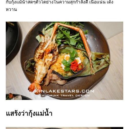
กับกุ้งแม้น้ำสดๆตัวโตย่างในความสุกกำลังดี เนื้อแน่น เด้ง
หวาน
แสร้งว่ากุ้งแม่น้ำ