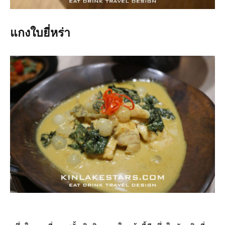
แกงใบยี่หร่า