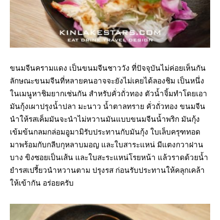
ขนมจีนครามแดง เป็นขนมจีนชาววัง ที่ปัจจุบันไม่ค่อยเห็นกัน
ลักษณะขนมจีนที่หลายคนอาจจะยังไม่เคยได้ลองชิม เป็นหนึ่ง
ในเมนูหาชิมยากเช่นกัน สำหรับคั่วถั่วทอง ตัวน้ำจิ้มทำโดยเอา
มันกุ้งเผาปรุงน้ำปลา มะนาว น้ำตาลทราย คั่วถั่วทอง ขนมจีน
นำให้รสเค็มมันจะนำไม่หวานมันแบบขนมจีนน้ำพริก มันกุ้ง
เข้มข้นกลมกล่อมอูมามิรับประทานกับมันกุ้ง ใบเล็บครุฑทอด
มาพร้อมกับกลีบกุหลาบมอญ และใบสาระแหน่ มีแตงกวาฝาน
บาง ขิงซอยเป็นเส้น และใบสะระแหน่โรยหน้า แล้วราดด้วยน้ำ
ยำรสเปรี้ยวนำหวานตาม ปรุงรส ก่อนรับประทานให้คลุกเคล้า
ให้เข้ากัน อร่อยครับ