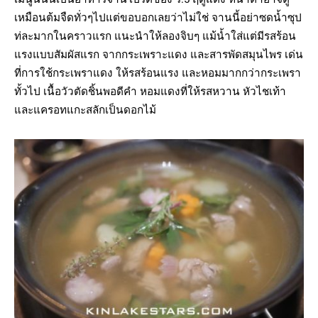
เหมือนต้มจืดทั่วๆไปแต่ขอบอกเลยว่าไม่ใช่ จานนี้อย่าซดน้ำซุป
ท่ละมากในคราวแรก แนะนำให้ลองจิบๆ แม้น้ำใส่แต่มีรสร้อน
แรงแบบสัมผัสแรก จากกระเพราะแดง และสารพัดสมุนไพร เด่น
ที่การใช้กระเพราแดง ให้รสร้อนแรง และหอมมากกว่ากระเพรา
ทั้วไป เนื้อวัวตัดชิ้นพอดีคำ หอมแดงที่ให้รสหวาน หัวไชเท้า
และแครอทแกะสลักเป็นดอกไม้