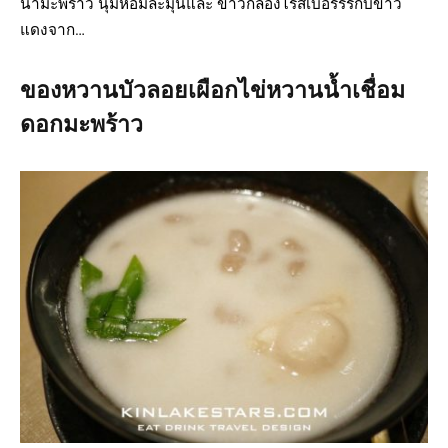
น้ำมะพร้าว นุ่มหอมละมุนและ ข้าวกล้องไรส์เบอรร์รี่กับข้าว
แดงจาก…
ของหวานบัวลอยเผือกไข่หวานน้ำเชื่อม
ดอกมะพร้าว