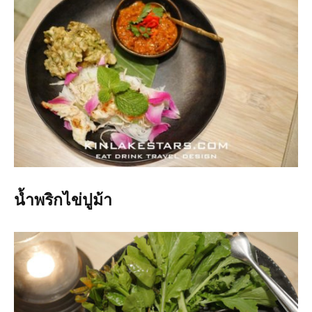
น้ำพริกไข่ปูม้า