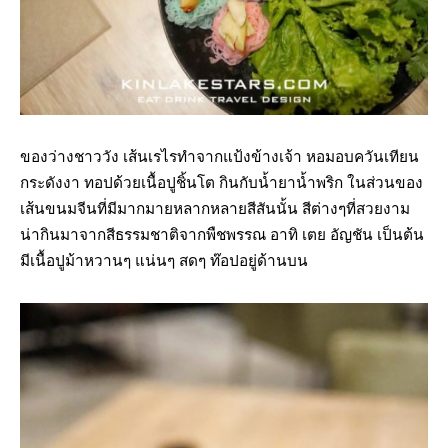
ของว่างชาววัง เส้นเรไรทำจากแป้งข้างเจ้า หอมอบควันเทียน
กระดังงา ทอปด้วยเนื้อปูชิ้นโต กินกับน้ำยาน้ำพริก ในส่วนของ
เส้นขนมจีนที่มีมากมายหลากหลายสีสันนั้น สีต่างๆที่สวยงาม
น่ากินมาจากสีธรรมชาติจากพืชพรรณ อาทิ เตย อัญชัน เป็นต้น
มีเนื้อปูม้าหวานๆ แน่นๆ สดๆ ท๊อปอยู่ด้านบน