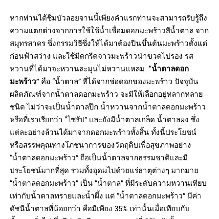
หากท่านได้ชิมบัวลอยจานนี้เพียงคำแรกท่านจะสามารถรับรู้ถึง
ความแตกต่างจากการใช้ใช้น้ำเชื่อมดอกมะพร้าวสีน้ำตาล จาก
สมุทรสาคร ซึ่งกรรมวิธีซึ่งให้ได้มาต้องปีนขึ้นต้นมะพร้าวตั้งแต่
ก่อนฟ้าสว่าง และใช้มีดกรีดจาวมะพร้าวนำขวดไปรอง รส
หวานที่ได้มาจะหวานละมุนไม่หวานแหลม
“น้ำตาลดอก
มะพร้าว”
คือ “น้ำตาล” ที่ได้จากช่อดอกของมะพร้าว ปัจจุบัน
ผลิตภัณฑ์จากน้ำตาลดอกมะพร้าว จะมีให้เลือกอยู่หลากหลาย
ชนิด ไม่ว่าจะเป็นน้ำตาลปึก น้ำหวานจากน้ำตาลดอกมะพร้าว
หรือที่เราเรียกว่า “ไซรัป” และยังมีน้ำตาลเกล็ด น้ำตาลผง ซึ่ง
แต่ละอย่างล้วนได้มาจากดอกมะพร้าวทั้งสิ้น ทั้งนี้ประโยชน์
หรือสรรพคุณทางโภชนาการของวัตถุดิบเพื่อสุขภาพอย่าง
“น้ำตาลดอกมะพร้าว” ถือเป็นน้ำตาลจากธรรมชาติและมี
ประโยชน์มากที่สุด รวมทั้งอุดมไปด้วยแร่ธาตุต่างๆ มากมาย
“น้ำตาลดอกมะพร้าว” เป็น “น้ำตาล” ที่มีระดับความหวานเทียบ
เท่ากับน้ำตาลทรายและน้ำผึ้ง แต่ “น้ำตาลดอกมะพร้าว” มีค่า
ดัชนีน้ำตาลที่น้อยกว่า คือมีเพียง 35% เท่านั้นเมื่อเทียบกับ