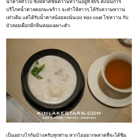
น้ำตาลทั่วไป ซึ่งมีค่าดัชนีความหวานอยู่ที่ 85% ดังนั้นการ
บริโภคน้ำตาลดอกมะพร้าว จะทำให้สาวๆ ได้รับความหวาน
เท่าเดิม แต่ได้รับน้ำตาลน้อยลงนั่นเอง ทอง coat ไข่หวาน กับ
บัวลอยเผือกมีกลิ่นหอมเฉพาะตัว
เป็นอย่างไรกันบ้างครับทุกท่าน หากไม่อยากพลาดที่จะได้ชิม