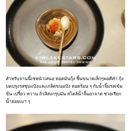
สำหรับจานนี้เชฟนำเสนอ ทอดมันกุ้ง ชิ้นขนาดเล็กๆพอดีคำ กุ้ง
บดปรุงรสชุปแป้งและเกล็ดขนมปัง ทอดร้อน ๆ กับน้ำจิ้มรสเข้ม
ข้น เปรี้ยว หวาน ถั่วลิสงกรุบมัน สไตล์น้ำจิ้มอาจาด ช่วยเรียก
น้ำย่อยเบา ๆ