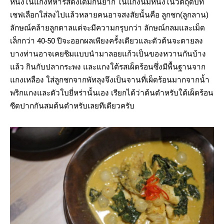
หนึ่งในแกงที่หารสดั้งเดิมกินยาก ในแก้งนี้มีหนึ่งในวัตถุดิบที่
เชฟเลือกใส่ลงไปแล้วหลายคนอาจสงสัยนั้นคือ ลูกชก(ลูกลาน)
ลักษณ์คล้ายลูกตาลแต่จะมีความกรุบกว่า ลักษณ์กลมและเม็ด
เล็กกว่า 40-50 ปีจะออกผลเพียงครั้งเดียวและตัวต้นจะตายลง
บางท่านอาจเคยชิมแบบนำมาลอยแก้วเป็นของหวานกันบ้าง
แล้ว กินกับปลากระพง และแกงใต้รสเผ็ดร้อนซึ่งมีพื้นฐานจาก
แกงเหลือง ใส่ลูกชกจากพัทลุงจึงเป็นจานที่เผ็ดร้อนมากจากน้ำ
พริกแกงและตัวใบยี่หร่านั้นเอง เรียกได้ว่าต้นตำหรับใต้เผ็ดร้อน
ซีดปากกันสมต้นตำหรับเลยทีเดียวครับ