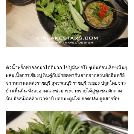
ตัวน้ำพริ้กทำออกมาได้ดีมาก ไข่ปูมันๆกรึบๆเป็นก้อนเล็กๆเน้นๆ
ผสมเนื้อกรรเชียงปู กินคู่กับผักสดหากินยากจากสวนผักอินทรีย์
จากหลานแหล่งราชบุรี สุพรรณบุรี ราชบุรี ระยอง ปลูกโดยชาว
ย้านพื้นถิ่น ทั้งสะอาดและช่วยกระจายรายได้สู่ชุมชน ผักกาด
หิน มีรสเผ็ดคล้ายวาซาบิ ยอดมะตูมไข่ ยอดปลัง ดูดสารพิษ