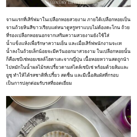
จานแรกที่เสิร์ฟมาในเปลือกหอยสวยงาม ภายใต้เปลือกหอยเป็น
จานถ้วยหินสีขาวเรียบแต่หนาดูหรูหราแบบไม่ต้องตะโกน ถ้วย
ที่รองเปลือกหอยนอกจากเสริมความสวยงามยังใช้ใส่
น้ำแข็งแห้งเพื่อรักษาความเย็น และเมื่อเสิร์ฟพนักงานจะเท
น้ำลงในถ้วยเล็กน้อยจะมีควันออกมาสวยงาม ในเปลือกหอยนั้น
ก็คือเซบิเช่หอยเชลล์โฮตาเตะจากญี่ปุ่น เนื้อหอยหวานสดถูกนำ
ไปหมักในน้ำผลไม้รสเปรี้ยวตามสไตล์เซบิเช่ พร้อมด้วยส้มและ
ยูซุ ทำให้ได้รสชาติที่เปรี้ยว สดชื่น และมีเนื้อสัมผัสที่กรอบ
เป็นการปลุกต่อมรับรสที่ยอดเยี่ยม