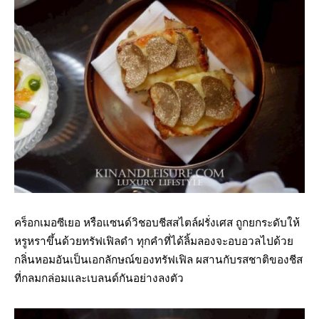
คร็อกเมอซีเยอ หรือแซนด์วิชอบชีสสไตล์ฝรั่งเศส ถูกยกระดับให้
หรูหราขึ้นด้วยทรัฟเฟิลดำ ทุกคำที่ได้ลิ้มลองจะอบอวลไปด้วย
กลิ่นหอมอันเป็นเอกลักษณ์ของทรัฟเฟิล ผสานกับรสชาติของชีส
ที่กลมกล่อมและเบลนด์กันอย่างลงตัว