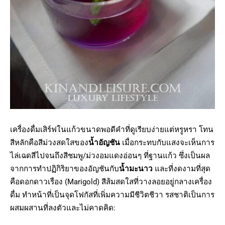
เครื่องดื่มเสิร์ฟในแก้วขนาดพอดีคำที่ดูเรียบง่ายแต่หรูหรา โทน
สีหลักคือสีม่วงสดใสของ
น้ำอัญชัน
เมื่อกระทบกับแสงจะเห็นการ
ไล่เฉดสีไปจนถึงสีชมพู/ม่วงอมแดงอ่อนๆ ที่ฐานแก้ว ซึ่งเป็นผล
จากการทำปฏิกิริยาของอัญชันกับ
น้ำมะนาว
และที่งดงามที่สุด
คือดอกดาวเรือง (Marigold) สีส้มสดใสที่วางลอยอยู่กลางเครื่อง
ดื่ม ทำหน้าที่เป็นจุดโฟกัสที่เพิ่มความมีชีวิตชีวา รสชาติเป็นการ
ผสมผสานที่ลงตัวและไม่คาดคิด: