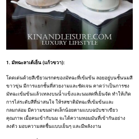
1. มัทฉะลาเต้เย็น (แก้วขวา):
โดดเด่นด้วยสีเขียวมรกตของมัทฉะที่เข้มข้น ลอยอยู่บนชั้นนมสี
ขาวขุ่น มีการแยกชั้นที่สวยงามและชัดเจน คาดว่าเป็นการชง
มัทฉะเข้มข้นแล้วเทลงบนน้ำแข็งและนมสดที่เย็นจัด ทำให้เกิด
การไล่ระดับสีที่น่าสนใจ ให้รสชาติมัทฉะที่เข้มข้นและ
กลมกล่อม มีความขมฝาดเล็กน้อยตามแบบฉบับชาเขียว
คุณภาพ เมื่อคนเข้ากับนม จะได้ความหอมมันที่เข้ากันอย่าง
ลงตัว มอบความสดชื่นแบบเย็นๆ และมีพลังงาน