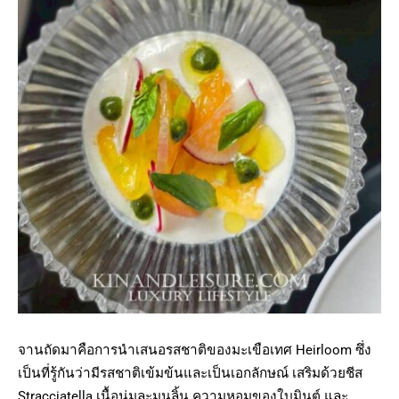
จานถัดมาคือการนำเสนอรสชาติของมะเขือเทศ Heirloom ซึ่ง
เป็นที่รู้กันว่ามีรสชาติเข้มข้นและเป็นเอกลักษณ์ เสริมด้วยชีส
Stracciatella เนื้อนุ่มละมุนลิ้น ความหอมของใบมินต์ และ