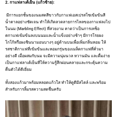
2. กาแฟลาเต้เย็น (แก้วซ้าย):
มีการแยกชั้นของนมสดสีขาวกับกาแฟเอสเปรสโซเข้มข้นสี
น้ำตาลอย่างชัดเจน ทำให้เกิดลวดลายการไหลของกาแฟลงไป
ในนม (Marbling Effect) ที่สวยงาม คาดว่าเป็นการเทช็อ
ตกาแฟเข้มข้นลงบนนมและน้ำแข็งอย่างช้าๆ มีการโรยผง
โกโก้หรือผงชินนามอนบางๆ อยู่ด้านบนเพื่อเพิ่มกลิ่นหอม ให้
รสชาติกาแฟที่เข้มข้นและหอมกรุ่นของเมล็ดกาแฟที่คั่วมา
อย่างดี เมื่อผสมกับนม จะมีความนุ่มนวล หวานมัน และดื่มง่าย
เป็นกาแฟลาเต้เย็นที่ให้ความรู้สึกผ่อนคลายและกระตุ้นความ
ตื่นตัวได้ดีเยี่ยม
ทั้งสองแก้วมาพร้อมหลอดแก้วใส ทำให้ดูดีมีสไตล์ และพร้อม
สำหรับการลิ้มรสความสดชื่นครับ