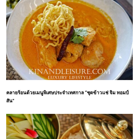
คลายร้อนด้วยเมนูพิเศษประจำเทศกาล “ชุดข้าวแช่ จิม ทอมป์
สัน”