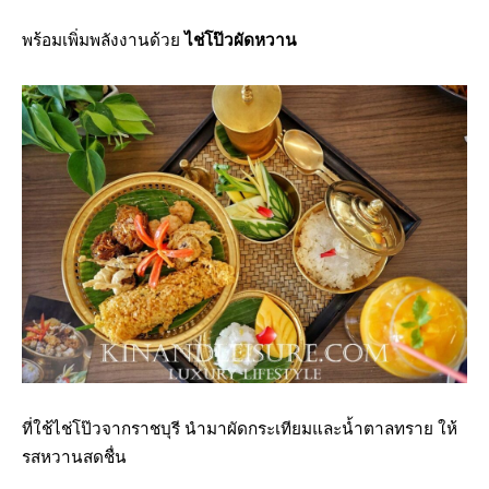
พร้อมเพิ่มพลังงานด้วย
ไช่โป๊วผัดหวาน
ที่ใช้ไช่โป๊วจากราชบุรี นำมาผัดกระเทียมและน้ำตาลทราย ให้
รสหวานสดชื่น