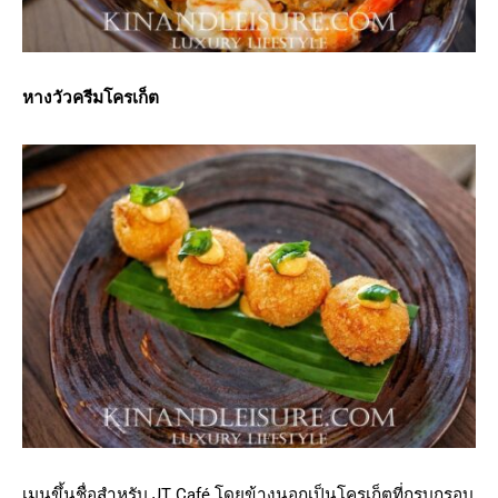
หางวัวครีมโครเก็ต
เมนูขึ้นชื่อสำหรับ JT Café โดยข้างนอกเป็นโครเก็ตที่กรุบกรอบ