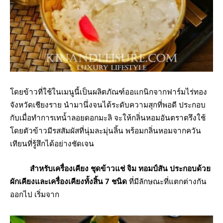
โดยข้าวที่ใช้ในเมนูนี้เป็นผลิตภัณฑ์ออแกนิกจากฟาร์มไร่ทอง
จังหวัดเชียงราย นำมานึ่งจนได้ระดับความสุกที่พอดี ประกอบ
กับเมื่อทำการเทน้ำลอยดอกมะลิ จะให้กลิ่นหอมอันตราตรึงใช้
โดยตัวข้าวมีรสสัมผัสที่นุ่มละมุ่นลิ้น พร้อมกลิ่นหอมจากควัน
เทียนที่รู้สึกได้อย่างชัดเจน
สำหรับเครื่องเคียง ชุดข้าวแช่ จิม ทอมป์สัน ประกอบด้วย
ผักเคียงและเครื่องเคียงทั้งสิ้น 7 ชนิด
ที่มีลักษณะที่แตกต่างกัน
ออกไป เริ่มจาก