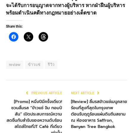
จะได้รับการอนุญาตจากทางผู้บริหาร หากฝ่าฝืนผู้บริหาร
พร้อมดำเนินคดีทางกฎหมายอย่างเด็ดขาด
Share this:
review
ข้าวแช่
รีวิว
PREVIOUS ARTICLE
NEXT ARTICLE
[Promo] หนึ่งปีมีครั้งเดียว!
[Review] ลิ้มรสข้าวแช่เมนูคลาย
ชวนลิ้มรส “ข้าวแช่ จิม ทอมป์
ร้อนที่สูงที่สุดในกรุงเทพ
สัน” เปิดประสบการณ์ความ
ต้อนรับฤดูร้อนแผ่นดินถิ่นสยาม
สดชื่นกับสำรับของหวานดับร้อน
ณ ห้องอาหาร Saffron,
สไตล์ไทยที่JT Café ที่เดียว
Banyan Tree Bangkok
เท่านั้น