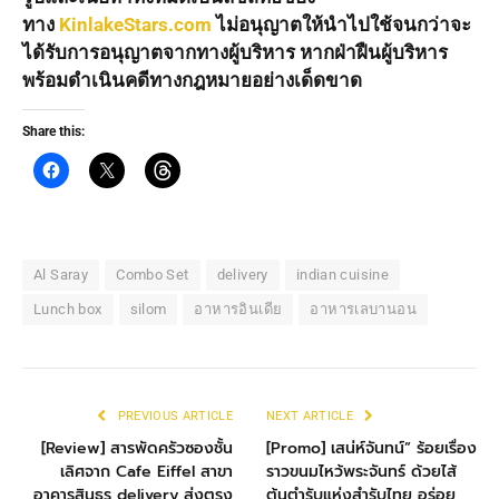
ทาง
KinlakeStars.com
ไม่อนุญาตให้นำไปใช้จนกว่าจะ
ได้รับการอนุญาตจากทางผู้บริหาร หากฝ่าฝืนผู้บริหาร
พร้อมดำเนินคดีทางกฎหมายอย่างเด็ดขาด
Share this:
Al Saray
Combo Set
delivery
indian cuisine
Lunch box
silom
อาหารอินเดีย
อาหารเลบานอน
PREVIOUS ARTICLE
NEXT ARTICLE
[Review] สารพัดครัวซองชั้น
[Promo] เสน่ห์จันทน์” ร้อยเรื่อง
เลิศจาก Cafe Eiffel สาขา
ราวขนมไหว้พระจันทร์ ด้วยไส้
อาคารสินธร delivery ส่งตรง
ต้นตำรับแห่งสำรับไทย อร่อย