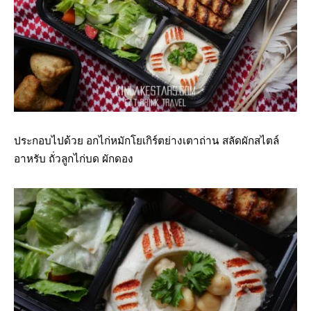
ประกอบไปด้วย อกไก่หมักโยเกิร์ตย่างเตาถ่าน สลัดผักสไตล์
อาหรับ ถั่วลูกไก่บด ผักดอง