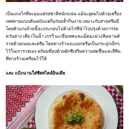
เป็นแกงไก่ที่ละมุนแต่รสชาติหนักแน่น แม้จะอุดมไปด้วยเครื่อง
เทศตามแบบต้นฉบับแต่ก็อร่อยล้ำกินง่าย เหมาะกับสายครีมมี่
โดยตัวแกงถ้วยนี้จะประกอบไปด้วยไก่ที่นำไปปรุงด้วยการรม
ควันย่าง เคี่ยวในน้ำ เกรวี่ มะเขือเทศและเม็ดมะม่วงหิมพานต์
ราดด้วยเนยและครีม โดยทางร้านจะแยกครีมเป็นกระปุกเล็กๆ
ไว้ในเราราดเอง พร้อมท๊อปด้วยผักชีเสริมความสดชื่นและสีสัน
ที่ทางร้านเตรียมไว้ให้
และ แป้งนานใส่ชีสสไตล์อินเดีย