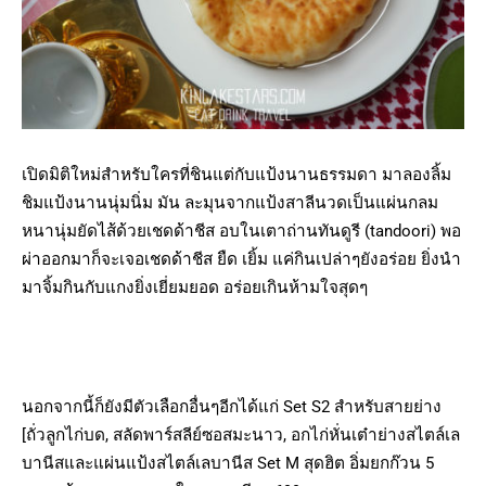
เปิดมิติใหม่สำหรับใครที่ชินแต่กับแป้งนานธรรมดา มาลองลิ้ม
ชิมแป้งนานนุ่มนิ่ม มัน ละมุนจากแป้งสาลีนวดเป็นแผ่นกลม
หนานุ่มยัดไส้ด้วยเชดด้าชีส อบในเตาถ่านทันดูรี (tandoori) พอ
ผ่าออกมาก็จะเจอเชดด้าชีส ยืด เยิ้ม แค่กินเปล่าๆยังอร่อย ยิ่งนำ
มาจิ้มกินกับแกงยิ่งเยี่ยมยอด อร่อยเกินห้ามใจสุดๆ
นอกจากนี้ก็ยังมีตัวเลือกอื่นๆอีกได้แก่ Set S2 สำหรับสายย่าง
[ถั่วลูกไก่บด, สลัดพาร์สลีย์ซอสมะนาว, อกไก่หั่นเต๋าย่างสไตล์เล
บานีสและแผ่นแป้งสไตล์เลบานีส Set M สุดฮิต อิ่มยกก๊วน 5