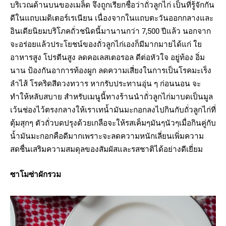
บริเวณด้านบนของเมล็ด จึงถูกเรียกชื่อว่าถั่วลูกไก่ เป็นที่รู้จักกัน
ดีในแถบเมดิเตอร์เรเนียน เนื่องจากในแถบตะวันออกกลางและ
อินเดียนิยมบริโภคถั่วชนิดนี้มานานกว่า 7,500 ปีแล้ว นอกจาก
จะอร่อยแล้วประโยชน์ของถั่วลูกไก่เองก็มีมากมายได้แก่ ใย
อาหารสูง โปรตีนสูง ลดคอเลสเตอรอล ดีต่อหัวใจ อยู่ท้อง อิ่ม
นาน ป้องกันอาการท้องผูก ลดความเสี่ยงในการเป็นโรคมะเร็ง
ลำไส้ โรคริดสีดวงทวาร หากรับประทานอุ่น ๆ ก่อนนอน จะ
ทำให้หลับสบาย สำหรับเมนูนี้ทางร้านนำถั่วลูกไก่มาบดเป็นมูล
เว้นช่องไว้ตรงกลางให้เราเทน้ำมันมะกอกลงไปกินกับถั่วลูกไก่ที่
ตุ้มสุกๆ ตัวถั่วบดปรุงด้วยเกลือจะให้รสเค็มๆมันๆนัวๆเมื่อกินคู่กับ
น้ำมันมะกอกคือดีมากเพราะจะลดความหนักเลี่ยนเพิ่มความ
สดชื่นเสริมความสมดุลของสัมผัสและรสชาติได้อย่างดีเยี่ยม
ซาโมซ่าผักรวม