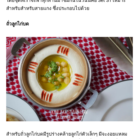
โดยชุดที่เราจะพาทุกท่านมาชมกันในวันนี้คือ Set S1 เหมาะ
สำหรับสำหรับสายแกง ซึ่งประกอบไปด้วย
ถั่วลูกไก่บด
สำหรับถั่วลูกไก่บดมีรูปร่างคล้ายลูกไก่ตัวเล็กๆ มีจะงอยแหลม