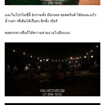
และในโปรโมชั่นี้ ยังรวมทั้ง ม๊อกเทล ซอฟดริงค์ ได้คนละแก้ว
น้ำปล่าวที่เติมได้เรื่อยๆ อีกทั้ง เบียร์
พอตกกลางคืนก็ได้ความสวยงามไปอีกแบบ