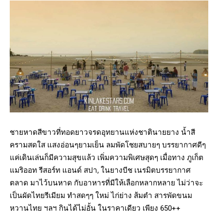
ชายหาดสีขาวที่ทอดยาวจรดอุทยานแห่งชาตินายยาง น้ำสี
ครามสดใส แสงอ่อนๆยามเย็น ลมพัดโชยสบายๆ บรรยากาศดีๆ
แค่เดินเล่นก็มีความสุขแล้ว เพิ่มความพิเศษสุดๆ เมื่อทาง ภูเก็ต
แมริออท รีสอร์ท แอนด์ สปา, ในยางบีช เนรมิตบรรยากาศ
ตลาด มาไว้บนหาด กับอาหารที่มีให้เลือกหลากหลาย ไม่ว่าจะ
เป็นผัดไทยรีเมียม ทำสดๆๆ ใหม่ ไก่ย่าง ส้มตำ สารพัดขนม
หวานไทย ฯลฯ กินได้ไม่อั้น ในราคาเดียว เพียง 650++