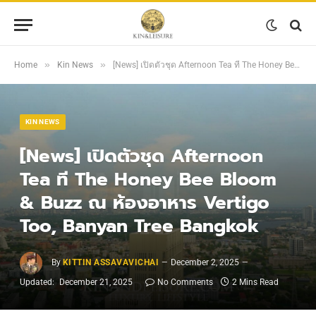
»
»
Home
Kin News
[News] เปิดตัวชุด Afternoon Tea ที The Honey Bee Bloom & Buzz ณ ห้องอาหาร Vertigo Too, Banyan Tree Bangkok
KIN NEWS
[News] เปิดตัวชุด Afternoon
Tea ที The Honey Bee Bloom
& Buzz ณ ห้องอาหาร Vertigo
Too, Banyan Tree Bangkok
By
KITTIN ASSAVAVICHAI
December 2, 2025
Updated:
December 21, 2025
No Comments
2 Mins Read