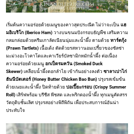
เริ่มต้นความอร่อยด้วยเมนูของคาวสุดประณีต ไม่ว่าจะเป็น
แฮ
มอิเบริโก (
Iberico Ham)
วางบนขนมปังกรอบธัญพืช เสริมความ
กลมกล่อมด้วยครีมเกาลัดเนียนนุ่มและน้ำผึ้ง ตามด้วย
ทาร์ตกุ้ง
(
Prawn Tartlets)
เนื้อเด้ง ตัดด้วยรสหวานอมเปรี้ยวของซัลซ่า
มะม่วงอะโวคาโดและคาเวียร์บัลซามิกหมักน้ำผึ้ง ต่อเนื่อง
ความอร่อยด้วยเมนู
อกเป็ดรมควัน (
Smoked Duck
Skewer)
เคลือบน้ำผึ้งดอกลำไย เข้ากันอย่างลงตัว
ซาลาเปาไก่
ฮันนีบัตเตอร์ (
Honey Butter Chicken Bao Bun)
ปรุงรสเข้มข้น
ด้วยเนยและน้ำผึ้ง ปิดท้ายด้วย
ปอเปี๊ยะกรอบ (
Crispy Summer
Roll)
เสิร์ฟพร้อม บรีชีส พีชสด และพริกดองน้ำผึ้ง ทุกเมนูคัดสรร
วัตถุดิบชั้นเลิศ ปรุงรสอย่างพิถีพิถัน เพื่อประสบการณ์อันน่า
ประทับใจ