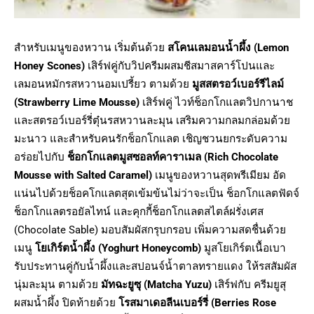
สำหรับเมนูของหวาน เริ่มต้นด้วย
สโคนเลมอนน้ำผึ้ง (
Lemon
Honey Scones)
เสิร์ฟคู่กับวิปครีมผสมชีสมาสคาร์โปนและ
เลมอนหมักรสหวานอมเปรี้ยว ตามด้วย
มูสสตรอว์เบอร์รีไลม์
(
Strawberry Lime Mousse)
เสิร์ฟคู่ ไวท์ช็อกโกแลตวิปกานาช
และสตรอว์เบอร์รี่ตุ๋นรสหวานละมุน เสริมความกลมกล่อมด้วย
มะนาว และสำหรับคนรักช็อกโกแลต เชิญชวนยกระดับความ
อร่อยไปกับ
ช็อกโกแลตมูสซอลท์คาราเมล
(
Rich Chocolate
Mousse with Salted Caramel)
เมนูของหวานสุดพรีเมียม อัด
แน่นไปด้วยช็อคโกแลตสุดเข้มข้นไม่ว่าจะเป็น ช็อกโกแลตฟัดจ์
ช็อกโกแลตรอยัลไทน์ และคุกกี้ช็อกโกแลตสไตล์ฝรั่งเศส
(Chocolate Sable) มอบสัมผัสกรุบกรอบ เพิ่มความสดชื่นด้วย
เมนู
โยเกิร์ตน้ำผึ้ง (
Yoghurt Honeycomb)
มูสโยเกิร์ตเนื้อเบา
รับประทานคู่กับน้ำผึ้งและสปอนจ์น้ำตาลทรายแดง ให้รสสัมผัส
นุ่มละมุน ตามด้วย
มัทฉะยูซุ (
Matcha Yuzu)
เสิร์ฟกับ ครีมยูสุ
ผสมน้ำผึ้ง ปิดท้ายด้วย
โรสมาเดอลีนเบอร์รี่ (
Berries Rose