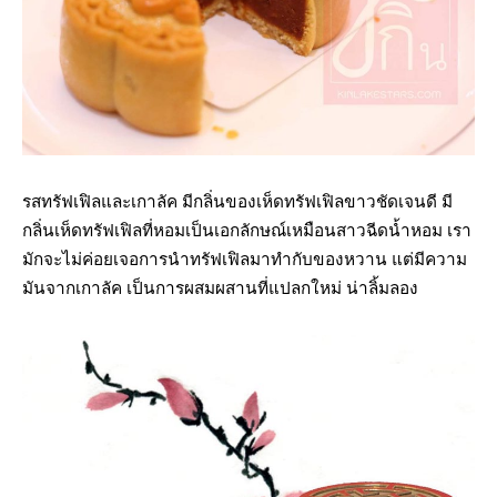
รสทรัฟเฟิลและเกาลัค มีกลิ่นของเห็ดทรัฟเฟิลขาวชัดเจนดี มี
กลิ่นเห็ดทรัฟเฟิลที่หอมเป็นเอกลักษณ์เหมือนสาวฉีดน้ำหอม เรา
มักจะไม่ค่อยเจอการนำทรัฟเฟิลมาทำกับของหวาน แต่มีความ
มันจากเกาลัค เป็นการผสมผสานที่แปลกใหม่ น่าลิ้มลอง