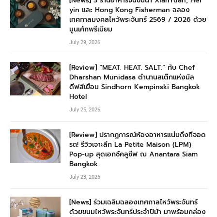
[News] 3 ร้านอาหารจีนชั้นนำ XianYuan, Hei
yin และ Hong Kong Fisherman ฉลอง
เทศกาลมงคลไหว้พระจันทร์ 2569 / 2026 ด้วย
มูนเค้กพรีเมียม
July 29, 2026
[Review] “MEAT. HEAT. SALT.” กับ Chef
Dharshan Munidasa ตำนานสเต๊กแห่งมัล
ดีฟส์เยือน Sindhorn Kempinski Bangkok
Hotel
July 25, 2026
[Review] ปรากฏการณ์ห้องอาหารแน่นถึงที่จอด
รถ! รีวิวเจาะลึก La Petite Maison (LPM)
Pop-up สุดเอกซ์คลูซีฟ ณ Anantara Siam
Bangkok
July 23, 2026
[News] ร่วมเฉลิมฉลองเทศกาลไหว้พระจันทร์
ด้วยขนมไหว้พระจันทร์ประจำปีม้า มาพร้อมกล่อง