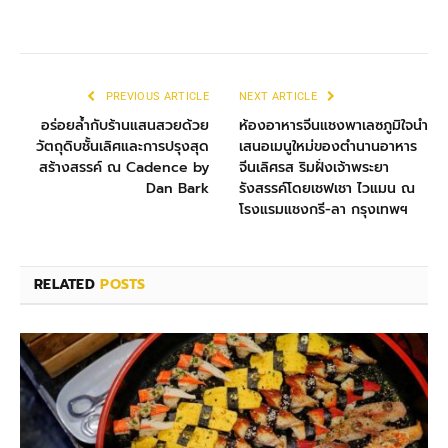
PREVIOUS ARTICLE
NEXT ARTICLE
อร่อยล้ำกับร้านแสนสวยด้วย
ห้องอาหารจีนแชงพาเลซภูมิใจนำ
วัตถุดิบชั้นเลิศและการปรุงสุด
เสนอเมนูใหม่ของตำนานอาหาร
สร้างสรรค์ ณ Cadence by
จีนเลิศรส ริมฝั่งเจ้าพระยา
Dan Bark
รังสรรค์โดยเชฟเชา ไวแมน ณ
โรงแรมแชงกรี-ลา กรุงเทพฯ
RELATED
POSTS