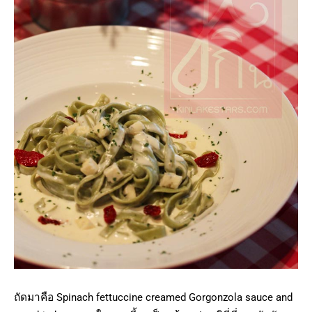
ถัดมาคือ Spinach fettuccine creamed Gorgonzola sauce and