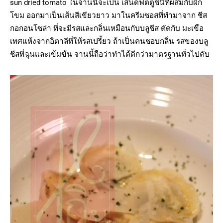
sun dried tomato ในจานนี้จะเป็น เส้นดฟตตูชินี่ที่ผสมกับผัก
โขม ออกมาเป็นเส้นสีเขียวยาว มาในครีมซอสที่ทำมาจาก ชีส
กอกอนโซล่า ที่จะมีรสและกลิ่นเหมือนกับบลูชีส ตัดกับ มะเขือ
เทศแห้งจากอิตาลีที่ให้รสเปรี้ยว ถ้าเป็นคนชอบกลิ่น รสของบลู
ชีสที่ฉุนและเข้มข้น จานนี้ถือว่าทำได้ดีกว่ามาตรฐานทั่วไปคับ