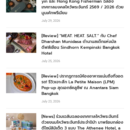
yin และ Hong Kong Fisherman ฉลอง
เทศกาลมงคลไหว้พระจันทร์ 2569 / 2026 ด้วย
มูนเค้กพรีเมียม
July 29, 2026
[Review] “MEAT. HEAT. SALT.” กับ Chef
Dharshan Munidasa ตำนานสเต๊กแห่งมัล
ดีฟส์เยือน Sindhorn Kempinski Bangkok
Hotel
July 25, 2026
[Review] ปรากฏการณ์ห้องอาหารแน่นถึงที่จอด
รถ! รีวิวเจาะลึก La Petite Maison (LPM)
Pop-up สุดเอกซ์คลูซีฟ ณ Anantara Siam
Bangkok
July 23, 2026
[News] ร่วมเฉลิมฉลองเทศกาลไหว้พระจันทร์
ด้วยขนมไหว้พระจันทร์ประจำปีม้า มาพร้อมกล่อง
ดีไซน์ลิมิเต็ด 3 แบบ The Athenee Hotel, a