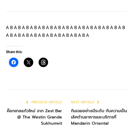
A B A B A B A B A B A B A B A B A B A B A B A B A B A B A B
A B A B A B A B A B A B A B A B A B A B A
Share this:
PREVIOUS ARTICLE
NEXT ARTICLE
ค๊อกเทลแก้วใหม่ จาก Zest Bar
กินเจออย่างมีระดับ กับความเป็น
@ The Westin Grande
เลิศด้านอาหารและบริการที่
Sukhumvit
Mandarin Oriental