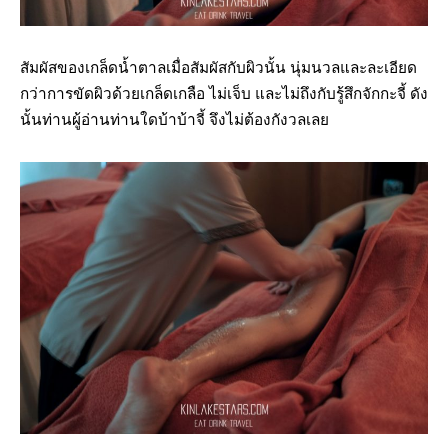
สัมผัสของเกล็ดน้ำตาลเมื่อสัมผัสกับผิวนั้น นุ่มนวลและละเอียด
กว่าการขัดผิวด้วยเกล็ดเกลือ ไม่เจ็บ และไม่ถึงกับรู้สึกจักกะจี้ ดัง
นั้นท่านผู้อ่านท่านใดบ้าบ้าจี้ จึงไม่ต้องกังวลเลย