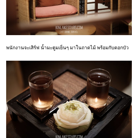
พนักงานจะเสิร์ฟ น้ำมะตูมเย็นๆ มาในถาดไม้ พร้อมกับดอกบัว