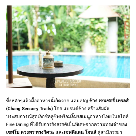
ซึ่งหลักๆแล้วมื้ออาหารนี้เกิดจาก
แคมเปญ
ช้าง เซนซอรี่ เทรลส์
(
Chang Sensory Trails)
โดย แบรนด์ช้าง สร้างสัมผัส
ประสบการณ์
สุดเอ็กซ์คลูซีฟพร้อมลิ้มรสเมนู
อาหารไทยในสไตล์
Fine Dining
ที่ได้รับการรังสรรค์เป็นพิ
เศษจากความทรงจำของ
เชฟโบ ดวงพร ทรงวิศวะ
และ
เชฟดีแลน โจนส์
คู่สามีภรรยา