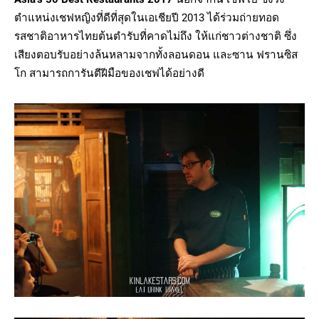
ตำแหน่งเชฟหญิงที่ดีที่
สุดในเอเชียปี
2013
ได้ร่วมถ่ายทอด
รสชาติอาหารไทยต้
นตำรับที่คาดไม่ถึง ให้แก่ชาวต่างชาติ ซึ่ง
เสียงตอบรับอย่างล้
นหลามจากทั้งลอนดอน และซาน ฟรานซิส
โก สามารถการันตีฝีมือของเชฟได้อย่
างดี