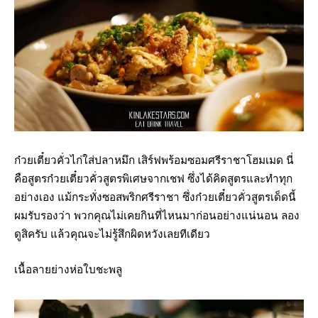
ก๋วยเตี๋ยวคั่วไก่ใส่ปลาหมึก เสิร์ฟพร้อมซอมศรีราชาโฮมเมด นี่
คือสูตรก๋วยเตี๋ยวคั่วสูตรพิเศษจากเชฟ ซึ่งได้คิดสูตรและทำทุก
อย่างเอง แม้กระทั่งซอสพริกศรีราชา ซึ่งก๋วยเตี๋ยวคั่วสูตรเด็ดนี้
ผมรับรองว่า พวกคุณไม่เคยกินที่ไหนมาก่อนอย่างแน่นอน ลอง
ดูสิครับ แล้วคุณจะไม่รู้สึกผิดหวังเลยทีเดียว
เนื้อลายย่างห่อใบชะพลู