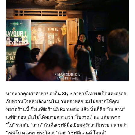
หากพวกคุณกำลังหาของกิน Style อาหารไทยรสเด็ดและอร่อย
กับหวานใจหลังเลิกงานในย่านทองหล่อ ผมไม่อยากให้คุณ
พลาดร้านนี้ ซึ่งแค่ชื่อร้านก็ Romantic แล้ว นั่นก็คือ “โบ.ลาน”
แต่ช้าก่อน มันไม่ได้หมายความว่า “โบราณ” นะ แต่มาจาก
“โบ” รวมกับ “ลาน” นั่นคือเชฟฝีมือเยี่ยมคู่รักสามีภรรยา นามว่า
“เชฟโบ ดวงพร ทรงวิศวะ” และ “เชฟดีแลนด์ โจนส์”