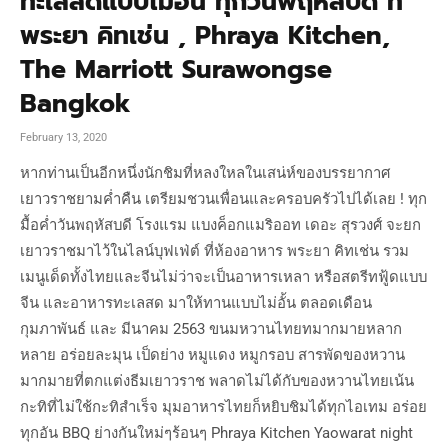
ทะเลสดแบบไม่อั้น ทุกวันพฤหัสบดี ที่
พระยา คิทเช่น , Phraya Kitchen,
The Marriott Surawongse
Bangkok
February 13, 2020
หากท่านเป็นอีกหนึ่งนักชิมที่หลงใหลในเสน่ห์ของบรรยากาศ
เยาวราชยามค่ำคืน เตรียมชวนเพื่อนและครอบครัวไปได้เลย ! ทุก
มื้อค่ำวันพฤหัสบดี โรงแรม แบงค็อกแมริออท เดอะ สุรวงศ์ จะยก
เยาวราชมาไว้ในไลน์บุฟเฟ่ต์ ที่ห้องอาหาร พระยา คิทเช่น รวม
เมนูเด็ดทั้งไทยและจีนไม่ว่าจะเป็นอาหารเหลา หรือสตรีทฟู้ดแบบ
จีน และอาหารทะเลสด มาให้ทานแบบไม่อั้น ตลอดเดือน
กุมภาพันธ์ และ มีนาคม 2563 ขนมหวานไทยทมากมายหลาก
หลาย อร่อยละมุน เป็ดย่าง หมูแดง หมูกรอบ สารพัดของหวาน
มากมายที่ตกแต่งธีมเยาวราช พลาดไม่ได้กับของหวานไทยเน้น
กะทิที่ไม่ใช้กะทิสำเร็จ มุมอาหารไทยก็หยิบชิมได้ทุกไอเทม อร่อย
ทุกอัน BBQ ย่างกันใหม่ๆร้อนๆ Phraya Kitchen Yaowarat night