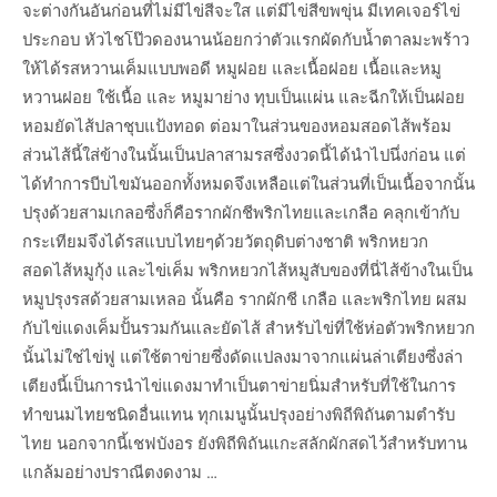
จะต่างกันอันก่อนที่ไม่มีไข่สีจะใส แต่มีไข่สีขพขุ่น มีเทคเจอร์ไข่
ประกอบ หัวไชโป๊วดองนานน้อยกว่าตัวแรกผัดกับน้ำตาลมะพร้าว
ให้ได้รสหวานเค็มแบบพอดี หมูฝอย และเนื้อฝอย เนื้อและหมู
หวานฝอย ใช้เนื้อ และ หมูมาย่าง ทุบเป็นแผ่น และฉีกให้เป็นฝอย
หอมยัดไส้ปลาชุบแป้งทอด ต่อมาในส่วนของหอมสอดไส้พร้อม
ส่วนไส้นี้ใส่ข้างในนั้นเป็นปลาสามรสซึ่งงวดนี้ได้นำไปนึ่งก่อน แต่
ได้ทำการบีบไขมันออกทั้งหมดจึงเหลือแต่ในส่วนที่เป็นเนื้อจากนั้น
ปรุงด้วยสามเกลอซึ่งก็คือรากผักชีพริกไทยและเกลือ คลุกเข้ากับ
กระเทียมจึงได้รสแบบไทยๆด้วยวัตถุดิบต่างชาติ พริกหยวก
สอดไส้หมูกุ้ง และไข่เค็ม พริกหยวกไส้หมูสับของที่นี่ไส้ข้างในเป็น
หมูปรุงรสด้วยสามเหลอ นั้นคือ รากผักชี เกลือ และพริกไทย ผสม
กับไข่แดงเค็มปั้นรวมกันและยัดไส้ สำหรับไข่ที่ใช้ห่อตัวพริกหยวก
นั้นไม่ใช่ไข่ฟู แต่ใช้ตาข่ายซึ่งดัดแปลงมาจากแผ่นล่าเตียงซึ่งล่า
เตียงนี้เป็นการนำไข่แดงมาทำเป็นตาข่ายนิ่มสำหรับที่ใช้ในการ
ทำขนมไทยชนิดอื่นแทน ทุกเมนูนั้นปรุงอย่างพิถีพิถันตามตำรับ
ไทย นอกจากนี้เชฟบังอร ยังพิถีพิถันแกะสลักผักสดไว้สำหรับทาน
แกล้มอย่างปราณีตงดงาม …