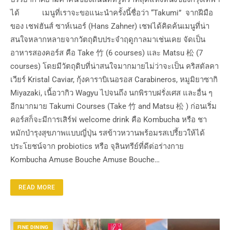
ได้ เมนูที่เราจะขอแนะนำครั้งนี้ชื่อว่า “Takumi” จากฝีมือ
ของ เชฟฮันส์ ซาห์เนอร์ (Hans Zahner) เชฟได้คิดค้นเมนูที่น่า
สนใจหลากหลายจากวัตถุดิบประจำฤดูกาลมาเช่นเคย จัดเป็น
อาหารสองคอร์ส คือ Take 竹 (6 courses) และ Matsu 松 (7
courses) โดยมีวัตถุดิบที่น่าสนใจมากมายไม่ว่าจะเป็น คริสตัลคา
เวียร์ Kristal Caviar, กุ้งคาราบิเนอรอส Carabineros, หมูมิยาซากิ
Miyazaki, เนื้อวากิว Wagyu ไปจนถึง นกพิราบฝรั่งเศส และอื่น ๆ
อีกมากมาย Takumi Courses (Take 竹 and Matsu 松 ) ก่อนเริ่ม
คอร์สก็จะมีการเสิร์ฟ welcome drink คือ Kombucha หรือ ชา
หมักบำรุงสุขภาพแบบญี่ปุ่น รสข้าวหวานพร้อมรสเปรี้ยวให้ได้
ประโยชน์จาก probiotics หรือ จุลินทรีย์ที่ดีต่อร่างกาย
Kombucha Amuse Bouche Amuse Bouche…
READ MORE
FINE DINING