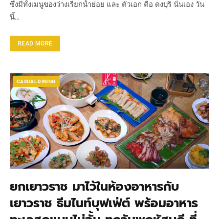
ซึ่งมีทั้งเมนูของว่างเรียกน้ำย่อย และ ตัวเอก คือ ดงบุริ นั่นเอง วัน
นี้…
READ MORE
CASUAL DINING
ยกเยาวราช มาไว้ในห้องอาหารกับ
เยาวราช ธีมไนท์บุฟเฟ่ต์ พร้อมอาหาร