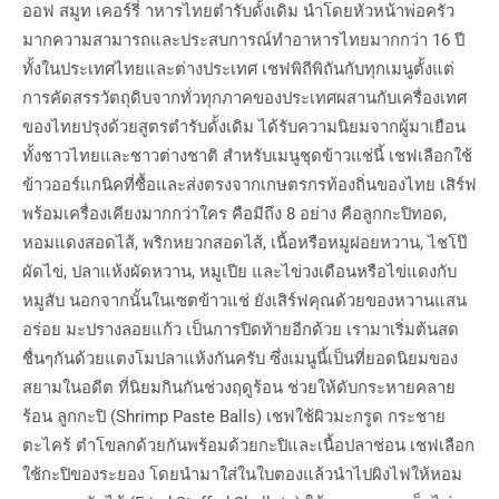
ออฟ สมูท เคอร์รี่ าหารไทยตำรับดั้งเดิม นำโดยหัวหน้าพ่อครัว
มากความสามารถและประสบการณ์ทำอาหารไทยมากกว่า 16 ปี
ทั้งในประเทศไทยและต่างประเทศ เชฟพิถีพิถันกับทุกเมนูตั้งแต่
การคัดสรรวัตถุดิบจากทั่วทุกภาคของประเทศผสานกับเครื่องเทศ
ของไทยปรุงด้วยสูตรตำรับดั้งเดิม ได้รับความนิยมจากผู้มาเยือน
ทั้งชาวไทยและชาวต่างชาติ สำหรับเมนูชุดข้าวแช่นี้ เชฟเลือกใช้
ข้าวออร์แกนิคที่ซื้อและส่งตรงจากเกษตรกรท้องถิ่นของไทย เสิร์ฟ
พร้อมเครื่องเคียงมากกว่าใคร คือมีถึง 8 อย่าง คือลูกกะปิทอด,
หอมแดงสอดไส้, พริกหยวกสอดไส้, เนื้อหรือหมูฝอยหวาน, ไชโป๊
ผัดไข่, ปลาแห้งผัดหวาน, หมูเปีย และไข่วงเดือนหรือไข่แดงกับ
หมูสับ นอกจากนั้นในเซตข้าวแช่ ยังเสิร์ฟคุณด้วยของหวานแสน
อร่อย มะปรางลอยแก้ว เป็นการปิดท้ายอีกด้วย เรามาเริ่มต้นสด
ชื่นๆกันด้วยแตงโมปลาแห้งกันครับ ซึ่งเมนูนี้เป็นที่ยอดนิยมของ
สยามในอดีต ที่นิยมกินกันช่วงฤดูร้อน ช่วยให้ดับกระหายคลาย
ร้อน ลูกกะปิ (Shrimp Paste Balls) เชฟใช้ผิวมะกรูด กระชาย
ตะไคร้ ตำโขลกด้วยกันพร้อมด้วยกะปิและเนื้อปลาช่อน เชฟเลือก
ใช้กะปิของระยอง โดยนำมาใส่ในใบตองแล้วนำไปผิงไฟให้หอม