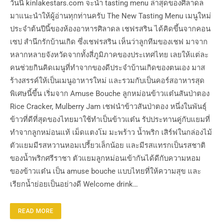
วันนี้ kinlakestars.com จะนำ tasting menu ล่าสุดของศิลาดล
มาแนะนำให้ผู้อ่านทุกท่านครับ The New Tasting Menu เมนูใหม่
ประจำต้นปีนี้ของห้องอาหารศิลาดล เชฟรสริน ได้คิดขึ้นจากคอน
เซป สำนึกรักบ้านเกิด ซึ่งเชฟรสริน เห็นว่าลูกทีมของเชฟ มาจาก
หลากหลายจังหวัดจากทั้งสี่ภูมิภาคของประเทศไทย เลยให้แต่ละ
คนช่วยกินคิดเมนูที่ทำจากของดีประจำบ้านเกิดของตนเอง มาส
ร้างสรรค์ให้เป็นเมนูอาหารใหม่ และรวมกับเป็นคอร์สอาหารสุด
พิเศษนี้ขึ้น เริ่มจาก Amuse Bouche ลูกหม่อนข้าวแต๋นสันป่าตอง
Rice Cracker, Mulberry Jam เชฟนำข้าวสันป่าตอง หนึ่งในพันธุ์
ข้าวที่ดีที่สุดของไทยมาใช้ทำเป็นข้าวแต๋น รัปประทานคู่กับแยมที่
ทำจากลูกหม่อนแท้ เม็ดแตงโม มะพร้าว น้ำพริก เสิร์ฟในกล่องไม้
ตัวแยมมีรสหวานหอมเปรี้ยวเล็กน้อย และมีรสแทรกเป็นรสชาติ
ของน้ำพริกศรีราชา ตัวแยมลูกหม่อนเข้ากันได้ดีกับความหอม
ของข้าวแต๋น เป็น amuse bouche แบบไทยที่ให้ความสุข และ
เรียกน้ำย่อยเป็นอย่างดี Welcome drink…
READ MORE