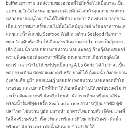
buffet เยาวราช แหล่งรวมของอร่อยที่ไปกี่ครั้งก็ไม่เบื่อน่าจะเป็น
จุดหมายในใจใครหลายๆคน แต่จะดีแค่ไหนถ้าคุณสามารถทาน
หลากหลายเมนูไทย จีนได้ในที่เดียว พระยา คิทเช่นรวบยอดจาน
เด็ดเยาวราชมาเสริ์ฟแบบไม่อั้นในไลน์บุฟเฟ่ต์ พร้อมอาหารทะเล
สดๆและน้ำจิ้มแซ่บ Seafood Wall ทางด้าน Seafood มีอาหาร
ทะล วัตถุดิบท้องถิ่น ให้เลือกสรรกันมากมาย ไม่ว่าจะเป็นกุ้งลาย
เสือ กุ้งแม่น้ำ หอยตลับ หอยหวาน หอยแมลงภู่ ก้ามกุ้งล็อบสเตอร์
ความพิเศษของห้องอาหารที่นี่คือ คุณสามารถ เลือกวัตถุดิบใส่
ตะกร้า และนำไปให้เชฟปรุงเป็นเมนู A La Carte ได้ ไม่ว่าจะเป็น
ทอดกระเทียม ผัดซอสผงกะหรี่ หรือ ย่างก็ได้ กุ้งแม่น้ำ กั้งกระดาน
กุ้งลายเสือ ปูม้า หอยแมงภู่ หอยตลับ หอยหวาน หอยหลอดตัวโต
น่าอร่อย และปลาหมึกที่มีมาให้เลือกเพื่อนำไปให้เชฟปรุงสดไม่ว่า
จะเป็น ผัดผงกระหรี่ ผัดพริกไทยดำ ผัดกระเทียม หรือเผาเสิร์ฟ
พร้อมน้ำจิ้มซีฟู้ดรสจี๊ด Seafood on ice อาหารญี่ปุ่น ซาชิมิ ซูชิ
ปลาไหล ไข่หวาน ปูอัด ปลาทูน่า อาหารไทยตามสั่ง เจ๊คิท: แกงที่
นี่เด็ดจริงๆครับ !!! ทั้งกะทิและพริกแกงที่โขลกกันในครัว ผัดน้ำ
พริกเผา ผัดกระเพรา ผัดน้ำมันหอย ข้าวยำปักใต้…