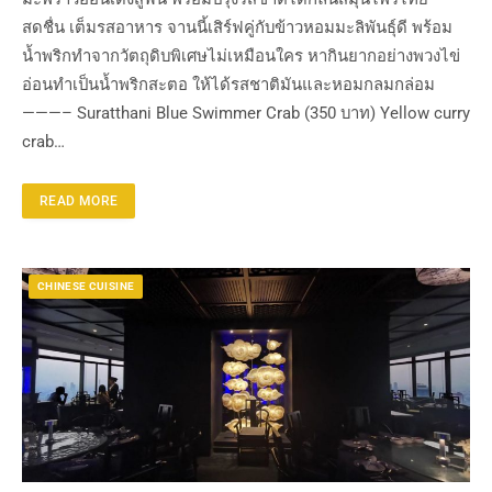
สดชื่น เต็มรสอาหาร จานนี้เสิร์ฟคู่กับข้าวหอมมะลิพันธุ์ดี พร้อม
น้ำพริกทำจากวัตถุดิบพิเศษไม่เหมือนใคร หากินยากอย่างพวงไข่
อ่อนทำเป็นน้ำพริกสะตอ ให้ได้รสชาติมันและหอมกลมกล่อม
———– Suratthani Blue Swimmer Crab (350 บาท) Yellow curry
crab…
READ MORE
CHINESE CUISINE