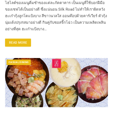
ไฮไลต์ของเมนูติ่มซำของแต่ละภัตตาคาร เป็นเมนูที่ใช้บอกฝีมือ
ของเชฟได้เป็นอย่างดี ซึ่งแน่นอน Silk Road ไม่ทำให้เราผิดหวัง
ฮะเก๋ากุ้งลูกโตแป้งบาง สีขาวนวลใส ออนท๊อปด้วยคาร์เวียร์ ตัวกุ้ง
นุ่มเด้งปรุงรสมาอย่างดี กินคู่กับซอสจิ๊กโฉ่ว เป็นความเพลิดเพลิน
อย่างที่สุด ฮะเก๋าแป้งบาง…
READ MORE
CASUAL DINING