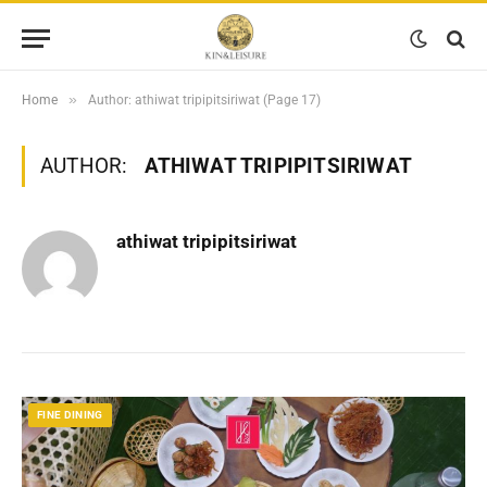
»
Home
Author: athiwat tripipitsiriwat (Page 17)
AUTHOR:
ATHIWAT TRIPIPITSIRIWAT
athiwat tripipitsiriwat
FINE DINING