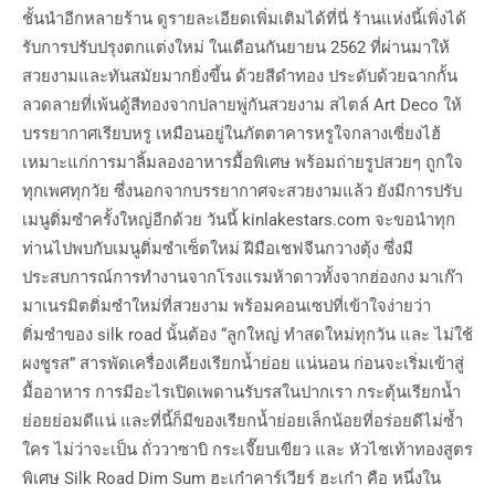
ชั้นนำอีกหลายร้าน ดูรายละเอียดเพิ่มเติมได้ที่นี่ ร้านแห่งนี้เพิ่งได้
รับการปรับปรุงตกแต่งใหม่ ในเดือนกันยายน 2562 ที่ผ่านมาให้
สวยงามและทันสมัยมากยิ่งขึ้น ด้วยสีดำทอง ประดับด้วยฉากกั้น
ลวดลายที่เพ้นดู้สีทองจากปลายพู่กันสวยงาม สไตล์ Art Deco ให้
บรรยากาศเรียบหรู เหมือนอยู่ในภัตตาคารหรูใจกลางเซี่ยงไฮ้
เหมาะแก่การมาลิ้มลองอาหารมื้อพิเศษ พร้อมถ่ายรูปสวยๆ ถูกใจ
ทุกเพศทุกวัย ซึ่งนอกจากบรรยากาศจะสวยงามแล้ว ยังมีการปรับ
เมนูติ่มซำครั้งใหญ่อีกด้วย วันนี้ kinlakestars.com จะขอนำทุก
ท่านไปพบกับเมนูติ่มซำเซ็ตใหม่ ฝีมือเชฟจีนกวางตุ้ง ซึ่งมี
ประสบการณ์การทำงานจากโรงแรมห้าดาวทั้งจากฮ่องกง มาเก๊า
มาเนรมิตติ่มซำใหม่ที่สวยงาม พร้อมคอนเซปที่เข้าใจง่ายว่า
ติ่มซำของ silk road นั้นต้อง “ลูกใหญ่ ทำสดใหม่ทุกวัน และ ไม่ใช้
ผงชูรส” สารพัดเครื่องเคียงเรียกน้ำย่อย แน่นอน ก่อนจะเริ่มเข้าสู่
มื้ออาหาร การมีอะไรเปิดเพดานรับรสในปากเรา กระตุ้นเรียกน้ำ
ย่อยย่อมดีแน่ และที่นี้ก็มีของเรียกน้ำย่อยเล็กน้อยที่อร่อยดีไม่ซ้ำ
ใคร ไม่ว่าจะเป็น ถั่ววาซาบิ กระเจี๊ยบเขียว และ หัวไชเท้าทองสูตร
พิเศษ Silk Road Dim Sum ฮะเก๋าคาร์เวียร์ ฮะเก๋า คือ หนึ่งใน