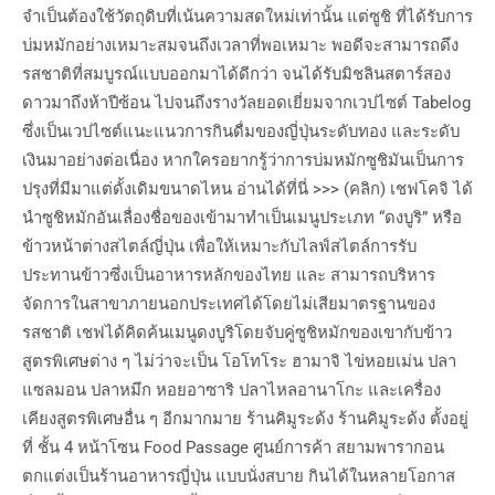
จำเป็นต้องใช้วัตถุดิบที่เน้นความสดใหม่เท่านั้น แต่ซูชิ ที่ได้รับการ
บ่มหมักอย่างเหมาะสมจนถึงเวลาที่พอเหมาะ พอดีจะสามารถดึง
รสชาติที่สมบูรณ์แบบออกมาได้ดีกว่า จนได้รับมิชลินสตาร์สอง
ดาวมาถึงห้าปีซ้อน ไปจนถึงรางวัลยอดเยี่ยมจากเวปไซต์ Tabelog
ซึ่งเป็นเวปไซต์แนะแนวการกินดื่มของญี่ปุ่นระดับทอง และระดับ
เงินมาอย่างต่อเนื่อง หากใครอยากรู้ว่าการบ่มหมักซูชิมันเป็นการ
ปรุงที่มีมาแต่ดั้งเดิมขนาดไหน อ่านได้ที่นี่ >>> (คลิก) เชฟโคจิ ได้
นำซูชิหมักอันเลื่องชื่อของเข้ามาทำเป็นเมนูประเภท “ดงบูริ” หรือ
ข้าวหน้าต่างสไตล์ญี่ปุ่น เพื่อให้เหมาะกับไลฟ์สไตล์การรับ
ประทานข้าวซึ่งเป็นอาหารหลักของไทย และ สามารถบริหาร
จัดการในสาขาภายนอกประเทศได้โดยไม่เสียมาตรฐานของ
รสชาติ เชฟได้คิดค้นเมนูดงบูริโดยจับคู่ซูชิหมักของเขากับข้าว
สูตรพิเศษต่าง ๆ ไม่ว่าจะเป็น โอโทโระ ฮามาจิ ไข่หอยเม่น ปลา
แซลมอน ปลาหมึก หอยอาซาริ ปลาไหลอานาโกะ และเครื่อง
เคียงสูตรพิเศษอื่น ๆ อีกมากมาย ร้านคิมูระด้ง ร้านคิมูระด้ง ตั้งอยู่
ที่ ชั้น 4 หน้าโซน Food Passage ศูนย์การค้า สยามพารากอน
ตกแต่งเป็นร้านอาหารญี่ปุ่น แบบนั่งสบาย กินได้ในหลายโอกาส