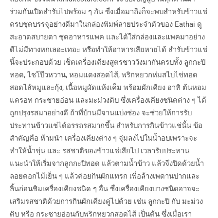
ร่วมกันเปิดสำรับไปพร้อม ๆ กัน ซึ่งเมื่อมาถึงก็จะพบสำหรับข้าวแช่
ครบชุดบรรจุอย่างดีมาในกล่องพิมพ์ลายประจำตัวของ Eathai ดู
สะอาดสบายตา ชุดอาหารแพค และได้ใส่กล่องและแพคมาอย่าง
ดีไม่มีทางหกเลอะเทอะ หรือทำให้อาหารเสียหายได้ สำรับข้าวแช่
นี้จะประกอบด้วย เช็ตเครื่องเคียงสูตรชาววังมากันครบทั้ง ลูกกะปิ
ทอด, ไชโป๊วหวาน, หอมแดงสอดไส้, พริกหยวกห่มสไบไข่ทอด
สอดไส้หมูและกุ้ง, เนื้อหมูผัดแห้งเค็ม พร้อมผักเคียง อาทิ ต้นหอม
แครอท กระชายอ่อน และมะม่วงดิบ ซึ่งเครื่องเคียงชนิดต่าง ๆ ได้
ถูกปรุงรสมาอย่างดี ถ้าที่บ้านมีจานแบ่งช่อง จะช่วยให้การรับ
ประทานข้าวแช่ได้อรรถรสมากขึ้น สำหรับการกินข้าวแช่นั้น ข้อ
สำคัญคือ ห้ามนำ เครื่องเคียงต่าง ๆ จุ่มลงไปในน้ำอบเพราะจะ
ทำให้น้ำขุ่น และ รสชาติของข้าวแช่เสียไป เวลารับประทาน
แนะนำให้เริ่มจากลูกกะปิทอด แล้วตามน้ำข้าว แล้วจึงปิดด้วยน้ำ
ลอยดอกไม้เย็น ๆ แล้วค่อยกินผักแทรก เพื่อล้างเพดานปากและ
ลิ้นก่อนชิมเครื่องเคียงชนิด ๆ อื่น ซึ่งเครื่องเคียงบางชนิดอาจจะ
เสริมรสชาติด้วยการกินผักเคียงคู่ไปด้วย เช่น ลูกกะปิ กับ มะม่วง
ดิบ หรือ กระชายอ่อนกับพริกหยวกสอดไส้ เป็นต้น ซึ่งเมื่อเรา