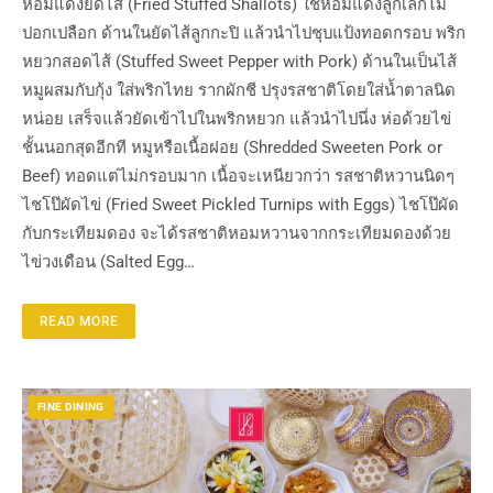
หอมแดงยัดไส้ (Fried Stuffed Shallots) ใช้หอมแดงลูกเล็กไม่
ปอกเปลือก ด้านในยัดไส้ลูกกะปิ แล้วนำไปชุบแป้งทอดกรอบ พริก
หยวกสอดไส้ (Stuffed Sweet Pepper with Pork) ด้านในเป็นไส้
หมูผสมกับกุ้ง ใส่พริกไทย รากผักชี ปรุงรสชาติโดยใส่น้ำตาลนิด
หน่อย เสร็จแล้วยัดเข้าไปในพริกหยวก แล้วนำไปนึ่ง ห่อด้วยไข่
ชั้นนอกสุดอีกที หมูหรือเนื้อฝอย (Shredded Sweeten Pork or
Beef) ทอดแต่ไม่กรอบมาก เนื้อจะเหนียวกว่า รสชาติหวานนิดๆ
ไชโป๊ผัดไข่ (Fried Sweet Pickled Turnips with Eggs) ไชโป๊ผัด
กับกระเทียมดอง จะได้รสชาติหอมหวานจากกระเทียมดองด้วย
ไข่วงเดือน (Salted Egg…
READ MORE
FINE DINING