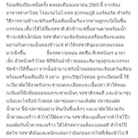
ร้อนเพียงปีละหนึ่งครั้ง ตลอดเดือนเมษายน 2563 นี้ จากห้อง
อาหารศาลาไทย โรงแรมโนโวเทล สุวรรณภูมิ แอร์พอร์ต สำหรับ
วิธีการทานข้าวแช่กับเครื่องเคียงนั้นเริ่มจากทานลูกกะปิเป็นชิ้น
แรกก่อน เคี้ยวให้ได้ลิ้มรสชาติ ตักข้าวแช่ขึ้นทานตามพร้อมน้ำ
ข้าวแช่สักเล็กน้อย รสชาติความเข้มข้นของเครื่องเคียงจะผสม
ผสานกับความเย็นของข้าวแช่ ทำให้รสชาตินุ่มนวลกลมกล่อม
มากยิ่งขึ้น ลิ้มรสความหอม สดชื่น ที่เชฟบังอร มาลา
เล็ก หัวหน้าครัวไทย พิถีพิถันนำข้าวหอมมะลิมาหุงสุกและบรรจง
ขัดข้าวให้ขึ้นเงา จากนั้นนำมาแช่กับน้ำลอยดอกมะลิอบควันเทียน
พร้อมเครื่องเคียงถึง 9 อย่าง ลูกกะปิชุบไข่ทอด ลูกกะปิทอดนี้ ใช้
กะปิมาผัดให้งวดกับกระชายบดละเอียดและเนื้อปลา ทำให้หอม
กะปิแต่ก็มีกลิ่นหอมของกระชายเย็นๆ รสชาติกลมดี และนำมาชุบ
แป้งและไข่จึงนำไปทอด ปลาช่อนหวานแห้งผัด ปลาช่อนผัด
น้ำตาล นี้นำปลาช่อนย่าง หั่นเป็นชิ้นเล็กๆ และมาผัดให้งวดกับ
น้ำตาลมะพร้าว หัวไชโป๊ผัดหวาน รสชาติละมุนลิ้นจากหัวไชโป๊ว
ดองผัดกับน้ำตาลมะพร้าว ให้ได้รสหวานเค็มแบบพอดี หัวไชโป๊
ผัดไข่ รสชาติมันและหนักแน่นกว่าอันก่อนจากไข่ที่เพิ่มเข้าไป สี