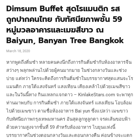
Dimsum Buffet สุดโรแมนติก รส
ถูกปากคนไทย กับทัศนียภาพชั้น 59
หมู่มวลอาคารและเมฆสีขาว ณ
Baiyun, Banyan Tree Bangkok
March 18, 2020
หากพูดถึงติ่มซำ หลายคนคงนึกถึงการกินติ่มซำกับห้องอาหารจีน
สว่างๆ พลุกพล่านไปด้วยผู้คนมากมาย ในช่วงกลางวันและช่วง
บ่าย แต่ทว่า ใครจะคิดถึงการกินติ่มซำในบรรยากาศสุดแสนจะโร
แมนติก ภายใต้แสงจันทร์ แสงเทียน เคียงเคล้าไปด้วยเมฆสีขาว
และในวันนี้ทาง กินแหลกแจกดาว – KinlakeStars.com จะพาทุก
ท่านมาพบกับ การกินติ่มซำ ภายใต้แสงจันทร์ แสงเทียน โอบล้อม
ไปด้วยเมฆขาว ตามชื่อห้องอาหาร Bai yun ซึ่งแปลว่า เมฆขาว
กับทัศนียภาพกรุงเทพมหานคร อันสุดลูกหูลูกตา จรดเส้นขอบฟ้า
ด้วยความสูงจากชั้นที่ 59 สำหรับห้องอาหาร ไบยุนแห่งนี้
บรรยากาศในช่วงตอนกลางวันและตอนกลางคืน ค่อนข้างจะแตก