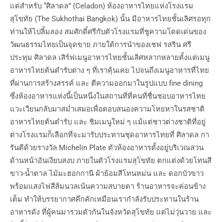
แต่สำหรับ “ศิลาดล” (Celadon) ห้องอาหารไทยแห่งโรงแรม
สุโขทัย (The Sukhothai Bangkok) นั้น มีอาหารไทยชั้นเลิศรอทุก
ท่านให้ไปลิ้มลอง สมศักดิ์ศรีกับตัวโรงแรมที่ชูความโดดเด่นของ
วัฒนธรรมไทยเป็นจุดขาย ภายใต้การนำของเชฟ รสริน ศรี
ประทุม ศิลาดล เสิร์ฟเมนูอาหารไทยชั้นเลิศหลากหลายตั้งแต่เมนู
อาหารไทยต้นตำรับต่าง ๆ ที่เราคุ้นเคย ไปจนถึงเมนูอาหารที่ไทย
ที่ผ่านการสร้างสรรค์ และ ตีความออกมาในรูปแบบ fine dining
ซึ่งห้องอาหารแห่งนี้เป็นหนึ่งในสถานที่ที่คนที่ชื่นชอบอาหารไทย
แวะเวียนกลับมาสม่ำเสมอเพื่อตอบสนองความโหยหาในรสชาติ
อาหารไทยต้นตำรับ และ ชิมเมนูใหม่ ๆ แม้แต่ชาวต่างชาติที่อยู่
ต่างโรงแรมก็เลือกที่จะมารับประทานชุดอาหารไทยที่ ศิลาดล กา
รันตีด้วยรางวัล Michelin Plate ตัวห้องอาหารตั้งอยู่บริเวณสวน
ด้านหน้าอันเงียบสงบ ภายในตัวโรงแรมสุโขทัย ตกแต่งด้วยโทนสี
ขาว-น้ำตาล ไม้มะฮอกกานี ผ้าย้อมสีโทนหม่น และ ดอกบัวขาว
พร้อมแสงไฟสีส้มนวลเน้นความสบายตา ร้านอาหารจะค่อนข้าง
เต็ม ทำให้บรรยากาศคึกคักเหมือนเรากำลังรับประทานในร้าน
อาหารดัง ที่ผู้คนมารวมตัวกันในจังหวัดสุโขทัย แต่ไม่วุ่นวาย และ