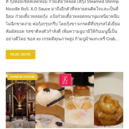
ดี กุ้งหอยเชลล์เห็ดหอม ก๋วยเตี๋ยวหลอดไส้กุ้ง Steamed Shrimp
Noodle Roll, X.O Sauce มาถึงอีกตัวที่หลายคนติดใจและเป็นที่
นิยม ก๋วยเตี๋ยวหลอดกุ้ง แป้งก๋วยเตี๋ยวหลอดหนานุ่มเหนียวหนึบ
ไม่ฉีกขาดง่าย ห่อกุ้งกรุบกรึบ โดยกุ้งขาวเกรดดีที่ปรุงรสได้เยี่ยม
สัมผัสยอด รสชาติลงตัวกำลังดี เพิ่มความอูมามิให้กับเมนูนี้เป็น
อย่างดีโดย ซอส xo เกรดดีคุณภาพสูง ก้ามปูม้าผงกะหรี่ Crab…
READ MORE
CHINESE CUISINE