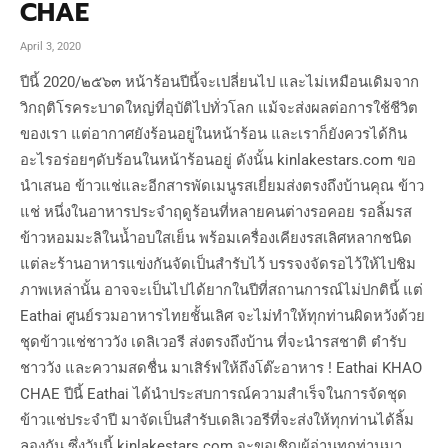
CHAE
April 3, 2020
ปีนี้ 2020/๒๕๖๓ หน้าร้อนปีนี้จะเปลี่ยนไป และไม่เหมือนเดิมจาก
วิกฤติโรคระบาดใหญ่ที่อุบัติไปทั่วโลก แม้จะส่งผลต่อการใช้ชีวิต
ของเรา แต่อากาศยังร้อนอยู่ในหน้าร้อน และเราก็ยังควรได้กิน
อะไรอร่อยๆดับร้อนในหน้าร้อนอยู่ ดังนั้น kinlakestars.com ขอ
นำเสนอ ข้าวแช่และอีกสารพัดเมนูรสเยี่ยมส่งตรงถึงบ้านคุณ ข้าว
แช่ หนึ่งในอาหารประจำฤดูร้อนที่หลายคนต่างรอคอย รอลิ้มรส
ข้าวหอมมะลิในน้ำอบใสเย็น พร้อมเครื่องเคียงรสเลิศหลากชนิด
แต่ละร้านอาหารแข่งกันจัดเป็นสำรับไว้ บรรจงจัดรอไว้ให้ไปชิม
ภาพเหล่านั้น อาจจะเป็นไปได้ยากในปีที่สถานการณ์ไม่ปกตินี้ แต่
Eathai ศูนย์รวมอาหารไทยชั้นเลิศ จะไม่ทำให้ทุกท่านผิดหวังด้วย
ชุดข้าวแช่ชาววัง เดลิเวอรี ส่งตรงถึงบ้าน ที่จะนำรสชาติ ตำรับ
ชาววัง และความสดชื่น มาเสิร์ฟให้ถึงโต๊ะอาหาร ! Eathai KHAO
CHAE ปีนี้ Eathai ได้นำประสบการณ์ความสำเร็จในการจัดชุด
ข้าวแช่ประจำปี มาจัดเป็นสำรับเดลิเวอรีที่จะส่งให้ทุกท่านได้ลิ้ม
ลองกัน ซึ่งวันนี้ kinlakestars.com จะขอเชิญผู้อ่านทุกท่านมา