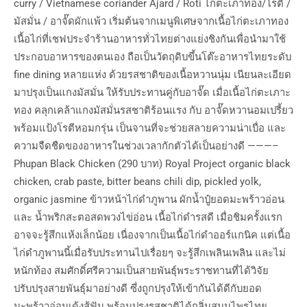
curry / Vietnamese coriander Ajard / Roti ไก่ตะเภาทอง/โรตี /
มัสมั่น / อาจั๊ดผักแพ้ว เริ่มต้นจากเมนูพิเศษจากเนื้อไก่ตะเภาทอง
เนื้อไก่ที่เชฟประจำร้านอาหารทั่วไทยต่างแย่งชิงกันเพื่อนำมาใช้
ประกอบอาหารของตนเอง ถือเป็นวัตถุดิบขึ้นโต๊ะอาหารไทยระดับ
fine dining หลายแห่ง ด้วยรสชาติของเนื้อหวานนุ่ม เนียนละเอียด
มาปรุงเป็นแกงมัสมั่น ให้รับประทานคู่กับอาจั๊ด เมื่อเนื้อไก่ตะเภาะ
ทอง คลุกเคล้าแกงมัสมั่นรสชาติร้อนแรง กับ อาจั๊ดหวานอมเปรี้ยว
พร้อมแป้งโรตีหอมกรุ่น เป็นจานที่จะช่วยสลายความน่าเบื่อ และ
ความจืดชืดของอาหารในช่วงเวลากักตัวได้เป็นอย่างดี ———–
Phupan Black Chicken (290 บาท) Royal Project organic black
chicken, crab paste, bitter beans chili dip, pickled yolk,
organic jasmine ข้าวหน้าไก่ดำภูพาน ผักน้ำปู๋ยอดมะพร้าวอ่อน
และ น้ำพริกสะตอสดพวงไข่อ่อน เนื้อไก่ดำรสดี เมื่อชิมครั้งแรก
อาจจะรู้สึกแห้งเล็กน้อย เนื่องจากเป็นเนื้อไก่ดำออร์แกนิค แต่เนื้อ
ไก่ดำภูพานนี้เมื่อรับประทานไปเรื่อยๆ จะรู้สึกเพลินเพลิน และไม่
หนักท้อง สมศักดิ์ศรีความเป็นสายพันธุ์พระราชทานที่ได้วิจัย
ปรับปรุงสายพันธุ์มาอย่างดี ซึ่งถูกปรุงให้เข้ากันได้ดีกับยอด
มะพร้าวอ่อนเด้งสู้ฟัน พร้อมปรุงรสชาติได้กลิ่นสมุนไพรไทย