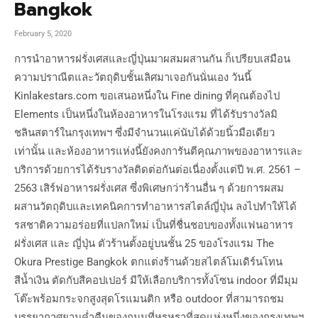
Bangkok
February 5, 2020
การนำอาหารฝรั่งเศสและญี่ปุ่นมาผสมผสานกัน ก็เปรียบเสมือน
ความปราณีตและวัตถุดิบชั้นเลิศมาเจอกันนั่นเอง วันนี้
Kinlakestars.com ขอเสนอหนึ่งใน Fine dining ที่คุณต้องไป
Elements เป็นหนึ่งในห้องอาหารในโรงแรม ที่ได้รับรางวัลมิ
ชลินสตาร์ในกรุงเทพฯ ซึ่งมีจำนวนแค่นับได้ด้วยนิ้วมือเดียว
เท่านั้น และห้องอาหารแห่งนี้ยังคงการันตีคุณภาพของอาหารและ
บริการด้วยการได้รับรางวัลติดต่อกันต่อเนื่องตั้งแต่ปี พ.ศ. 2561 –
2563 เสิร์ฟอาหารฝรั่งเศส ซึ่งพิเศษกว่าร้านอื่น ๆ ด้วยการผสม
ผสานวัตถุดิบและเทคนิคการทำอาหารสไตล์ญี่ปุ่น ลงไปทำให้ได้
รสชาติความอร่อยที่แปลกใหม่ เป็นที่ชื่นชอบของทั้งแฟนอาหาร
ฝรั่งเศส และ ญี่ปุ่น ตัวร้านตั้งอยู่บนชั้น 25 ของโรงแรม The
Okura Prestige Bangkok ตกแต่งร้านด้วยสไตล์โมเดิร์นโทน
สีน้ำเงิน ตัดกับสีคอปเปอร์ มีให้เลือกบริการทั้งโซน indoor ที่มีมุม
โต๊ะพร้อมกระจกสูงสุดโรแมนติก หรือ outdoor ที่สามารถชม
บรรยากาศยามค่ำคืนของถนนที่หรูหราที่สุดแห่งหนึ่งของกรุงเทพฯ