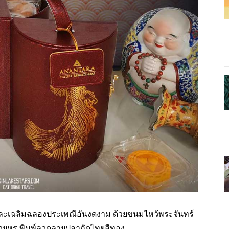
ละเฉลิมฉลองประเพณีอันงดงาม ด้วยขนมไหว้พระจันทร์
สวยหรู พิมพ์ลวดลายปลากัดไทยสีทอง