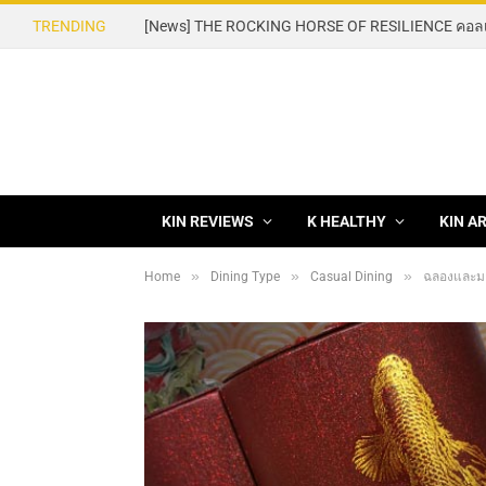
TRENDING
KIN REVIEWS
K HEALTHY
KIN A
»
»
»
Home
Dining Type
Casual Dining
ฉลองและมอ