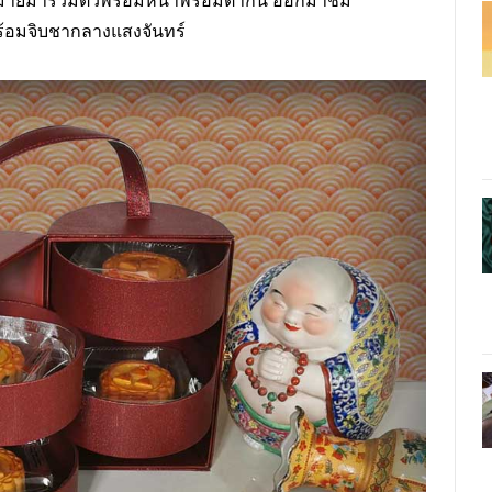
หมายมารวมตัวพร้อมหน้าพร้อมตากัน ออกมาชม
้อมจิบชากลางแสงจันทร์