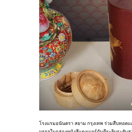
โรงแรมอนันตรา สยาม กรุงเทพ ร่วมสืบทอดแ
บรรจุในกล่องหนังสีแดงเบอร์กันดีระยิบระยับ