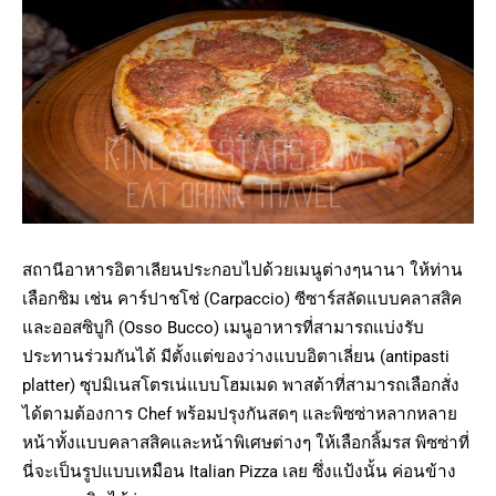
สถานีอาหารอิตาเลียนประกอบไปด้วยเมนูต่างๆนานา ให้ท่าน
เลือกชิม เช่น คาร์ปาชโช่ (Carpaccio) ซีซาร์สลัดแบบคลาสสิค
และออสซิบูกิ (Osso Bucco) เมนูอาหารที่สามารถแบ่งรับ
ประทานร่วมกันได้ มีตั้งแต่ของว่างแบบอิตาเลี่ยน (antipasti
platter) ซุปมิเนสโตรเน่แบบโฮมเมด พาสต้าที่สามารถเลือกสั่ง
ได้ตามต้องการ Chef พร้อมปรุงกันสดๆ และพิซซ่าหลากหลาย
หน้าทั้งแบบคลาสสิคและหน้าพิเศษต่างๆ ให้เลือกลิ้มรส พิซซ่าที่
นี่จะเป็นรูปแบบเหมือน Italian Pizza เลย ซึ่งแป้งนั้น ค่อนข้าง