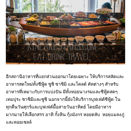
อีกสถานีอาหารที่แยกส่วนออกมาโดยเฉพาะ ให้บริการสลัดและ
อาหารสดใหม่ทั้งซีฟู้ด ซูชิ ซาซิมิ และโคลด์ คัทต่างๆ สำหรับ
อาหารที่เหมาะกับการแบ่งปัน มีทั้งหอยนางรมและซีฟู้ดสดๆ
เทมปุระ ซาซิมิและซูชิ นอกจากนี้ยังให้บริการบุฟเฟ่ต์ซีฟู้ด ใน
ทุกคืนวันศุกร์และบุฟเฟ่ต์มื้อสายวันอาทิตย์ โดยมีอาหาร
มากมายให้เลือกสรร อาทิ กั้งหิน กุ้งมังกร หอยตลับ หอยแมลงภู่
และหอยเชลล์