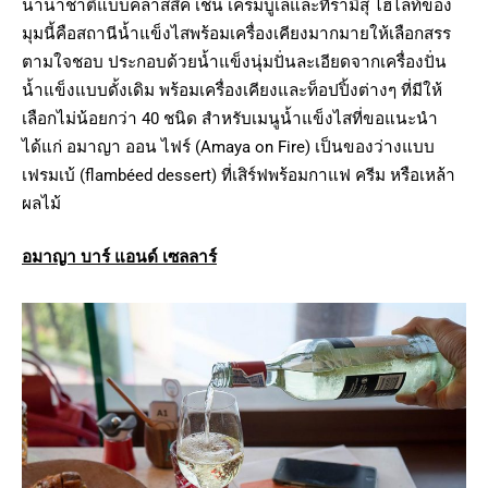
นานาชาติแบบคลาสสิค เช่น เครมบูเล่และทีรามิสุ ไฮไลท์ของ
มุมนี้คือสถานีน้ำแข็งไสพร้อมเครื่องเคียงมากมายให้เลือกสรร
ตามใจชอบ ประกอบด้วยน้ำแข็งนุ่มปั่นละเอียดจากเครื่องปั่น
น้ำแข็งแบบดั้งเดิม พร้อมเครื่องเคียงและท็อปปิ้งต่างๆ ที่มีให้
เลือกไม่น้อยกว่า 40 ชนิด สำหรับเมนูน้ำแข็งไสที่ขอแนะนำ
ได้แก่ อมาญา ออน ไฟร์ (Amaya on Fire) เป็นของว่างแบบ
เฟรมเบ้ (flambéed dessert) ที่เสิร์ฟพร้อมกาแฟ ครีม หรือเหล้า
ผลไม้
อมาญา บาร์ แอนด์ เซลลาร์