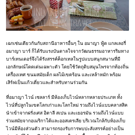
เฉกเช่นเดียวกันกับสถานีอาหารอื่นๆ ใน อมาญา ฟู้ด แกลเลอรี่
อมาญา บาร์ ก็ได้รับแรงบันดาลใจจากวัฒนธรรมอาหารริมทาง
บาร์เทนเดอร์จึงได้รังสรรค์ค็อกเทลในรูปแบบสนุกสนานที่มี
เอกลักษณ์โดดเด่นเฉพาะตัว โดยใช้วัตถุดิบสมุนไพรจากท้องถิ่น
เครื่องเทศ ขนมสมัยเด็ก ผลไม้เขตร้อน และเหล้าหมัก พร้อม
เสิร์ฟเป็นแก้วเดี่ยวและสำหรับทานร่วมกัน
ที่อมาญา ไวน์ เซลลาร์ มีห้องเก็บไวน์หลากหลายประเภท ทั้ง
ไวน์ที่ปลูกในเขตโลกเก่าและโลกใหม่ รวมถึงไวน์แบบคลาสสิค
นำเข้าจากฝรั่งเศส อิตาลี สเปน และเยอรมัน รวมถึงไวน์แบบ
ร่วมสมัยจากอเมริกาใต้และออสเตรเลีย บริเวณใกล้กับห้องเก็บ
ไวน์มีห้องส่วนตัว สามารถรองรับการพบปะสังสรรค์อย่างเป็น