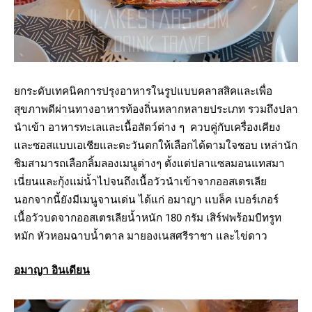
ยกระดับเทคนิคการปรุงอาหารในรูปแบบคลาสสิคและเพื่อ
สุขภาพดีผ่านทางอาหารท้องถิ่นหลากหลายประเภท รวมถึงปลา
นำเข้า อาหารทะเลและเนื้อสัตว์ต่าง ๆ ควบคู่กับเครื่องเคียง
และซอสแบบเอเชียและตะวันตกให้เลือกได้ตามใจชอบ เหล่านัก
ชิมสามารถเลือกลิ้มลองเมนูต่างๆ ตั้งแต่ปลาแซลมอนแทสมา
เนี่ยนและกุ้งแม่น้ำไปจนถึงเนื้อวัวนำเข้าจากออสเตรเลีย
นอกจากนี้ยังมีเมนูจานเด่น ได้แก่ อมาญา แบล็ค เบอร์เกอร์
เนื้อวัวบดจากออสเตรเลียน้ำหนัก 180 กรัม เสิร์ฟพร้อมบีทรูท
หมัก หัวหอมฉาบน้ำตาล มายองเนสศรีราชา และไข่ดาว
อมาญา อินเดียน