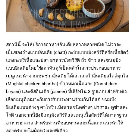
สถานีนี้ จะให้บริการอาหารอินเดียหลากหลายชนิด ไม่ว่าจะ
เป็นของว่างแบบอินเดีย (chatt) กะบับแบบมังสวิรัติหรือเนื้อสัตว์
แกงกะหรี่เนื้อและปลา อาหารมังสวิรัติ ถั่ว ข้าว และขนมปัง
แบบอินเดียโดยใช้เตาทันดูร์เป็นหลักในการประกอบอาหาร
เมนูแนะนำจากเชฟชาวอินเดีย ได้แก่ แกงไก่อินเดียสไตล์มุกไล
(Mughlai chicken bhartha) ข้าวหมกเนื้อแกะ (Gosht dum
biryani) และชีสอินเดีย (paneer) ที่เสิร์ฟใน 3 รูปแบบ สำหรับตัว
เลือกเมนูที่เหมาะกับการรับประทานร่วมกันได้แก่ ขนมปัง
อินเดียแบบต่างๆ คาโทรี แป้งนานชนิดต่างๆ ปาราธะ คูช่าและ
โรตี นอกจากนี้ยังมีเมนูมังสวิรัติและเมนูเนื้อสัตว์ที่ได้มาตรฐาน
อาหารฮาลาล สำหรับท่านที่ชอบทานแกะเนื้อแกะ แนะนำให้
ลองครับ จะไม่ผิดหวังเลยทีเดียว