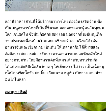
สถานีอาหารส่วนนี้ให้บริการอาหารไทยท้องถิ่นรสจัดจ้าน ซึ่ง
เป็นเมนูอาหารไทยที่เป็นที่ชื่นชอบตลอดกาลจากผู้คนในทุกมุม
โลก เช่นผัดไท ซึ่งที่นี่ ก็ผัดกันสดๆ เลย นอกจากนี้ยังมีเมนูเด็ด
จากประเทศเพื่อนบ้านในแถบเอเชียตะวันออกเฉียงใต้ เช่น
อาหารจีนและเวียดนาม เป็นต้น ให้เหล่านักชิมได้ลิ้มรสและ
สัมผัสประสบการณ์การรับประทานอาหารแบบเอเชียสมัยใหม่
อย่างครบครัน โดยมีอาหารเด็ดที่เหมาะสำหรับทานร่วมกัน
ได้แก่ สะเต๊ะที่มีเนื้อสัตว์ต่าง ๆ ให้เลือกสรร ไม่ว่าจะเป็นเนื้อหมู
เนื้อไก่ หรือเนื้อวัว ปอเปี๊ยะเวียดนาม หมูหัน เป็ดย่าง และข้าว
มันไก่ไหหลำ
อมาญา กริลล์