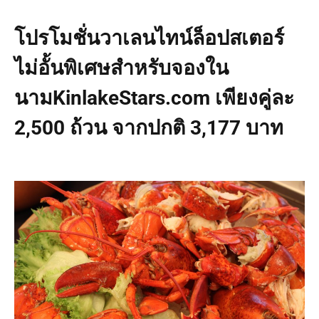
โปรโมชั่นวาเลนไทน์ล็อปสเตอร์
ไม่อั้นพิเศษสำหรับจองใน
นามKinlakeStars.com เพียงคู่ละ
2,500 ถ้วน จากปกติ 3,177 บาท