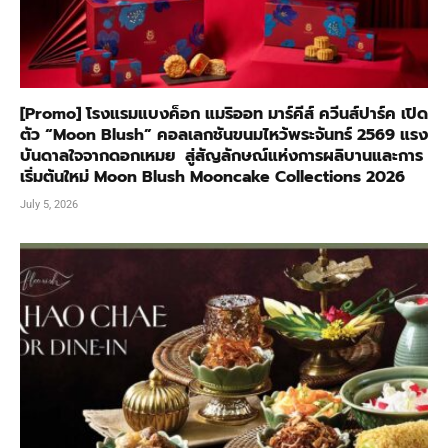
[Promo] โรงแรมแบงค็อก แมริออท มาร์คีส์ ควีนส์ปาร์ค เปิด
ตัว “Moon Blush” คอลเลกชันขนมไหว้พระจันทร์ 2569 แรง
บันดาลใจจากดอกเหมย สู่สัญลักษณ์แห่งการผลิบานและการ
เริ่มต้นใหม่ Moon Blush Mooncake Collections 2026
July 5, 2026