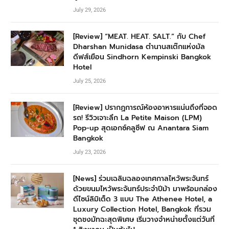
July 29, 2026
[Review] “MEAT. HEAT. SALT.” กับ Chef
Dharshan Munidasa ตำนานสเต๊กแห่งมัล
ดีฟส์เยือน Sindhorn Kempinski Bangkok
Hotel
July 25, 2026
[Review] ปรากฏการณ์ห้องอาหารแน่นถึงที่จอด
รถ! รีวิวเจาะลึก La Petite Maison (LPM)
Pop-up สุดเอกซ์คลูซีฟ ณ Anantara Siam
Bangkok
July 23, 2026
[News] ร่วมเฉลิมฉลองเทศกาลไหว้พระจันทร์
ด้วยขนมไหว้พระจันทร์ประจำปีม้า มาพร้อมกล่อง
ดีไซน์ลิมิเต็ด 3 แบบ The Athenee Hotel, a
Luxury Collection Hotel, Bangkok ที่รวม
ชุดชงมัทฉะสุดพิเศษ เริ่มวางจำหน่ายตั้งแต่วันที่