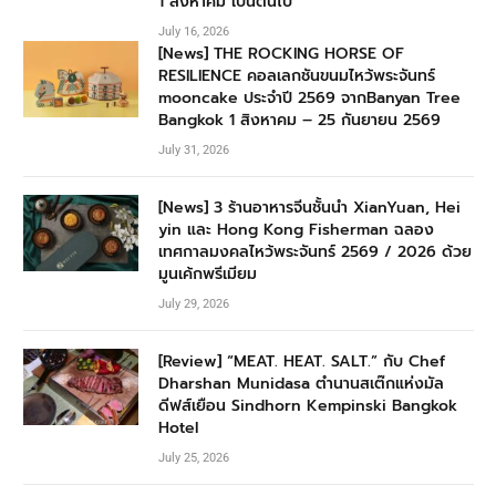
1 สิงหาคม เป็นต้นไป
July 16, 2026
[News] THE ROCKING HORSE OF
RESILIENCE คอลเลกชันขนมไหว้พระจันทร์
mooncake ประจำปี 2569 จากBanyan Tree
Bangkok 1 สิงหาคม – 25 กันยายน 2569
July 31, 2026
[News] 3 ร้านอาหารจีนชั้นนำ XianYuan, Hei
yin และ Hong Kong Fisherman ฉลอง
เทศกาลมงคลไหว้พระจันทร์ 2569 / 2026 ด้วย
มูนเค้กพรีเมียม
July 29, 2026
[Review] “MEAT. HEAT. SALT.” กับ Chef
Dharshan Munidasa ตำนานสเต๊กแห่งมัล
ดีฟส์เยือน Sindhorn Kempinski Bangkok
Hotel
July 25, 2026