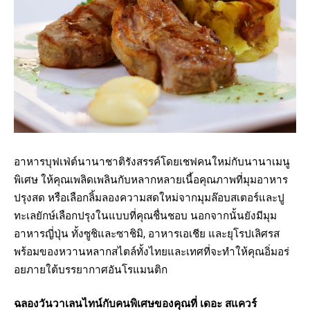
อาหารบุฟเฟ่ต์นานาชาติรังสรรค์
โดยเชฟคนใหม่กับนานาเมนู
พิเศษ ให้คุณเพลิดเพลินกับหลากหลายเนื
้อคุณภาพที่มุมอาหาร
ปรุงสด หรือเลือกลิ้มลองความสดใหม่
จากมุมล๊อบสเตอร์และปู
ทะเลยักษ์
เลือกปรุงในแบบที่คุณชื่นชอบ นอกจากนั้นยังมีมุม
อาหารญี่ปุ่น ทั้งซูชิและซาชิมิ, อาหารเอเชีย และยุโรปเลิศรส
พร้อมของหวานหลากสไตล์ทั้
งไทยและเทศที่จะทำให้คุณอิ่มอร่
อยภายใต้บรรยากาศอันโรแมนติก
ฉลองวันวาเลนไทน์กับคนพิเศษของคุณที่ เดอะ สแควร์