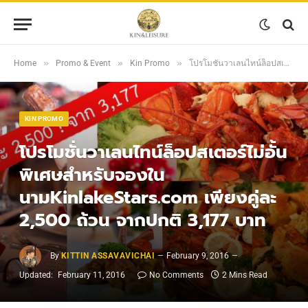
»
»
»
Home
Promo & Event
Kin Promo
โปรโมชั่นวาเลนไทน์ล็อปสเตอร์ไม่อั้นพิเศษสำหรับจองในนามKinlakeStars.com เพียงคู่ละ 2,500 ถ้วน จากปกติ 3,177 บาท
KIN PROMO
โปรโมชั่นวาเลนไทน์ล็อปสเตอร์ไม่อั้น
พิเศษสำหรับจองใน
นามKinlakeStars.com เพียงคู่ละ
2,500 ถ้วน จากปกติ 3,177 บาท
By
KITTIN ASSAVAVICHAI
February 9, 2016
Updated:
February 11, 2016
No Comments
2 Mins Read