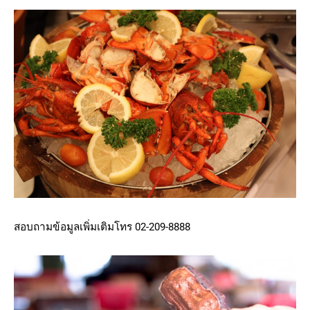
สอบถามข้อมูลเพิ่มเติมโทร 02-209-8888