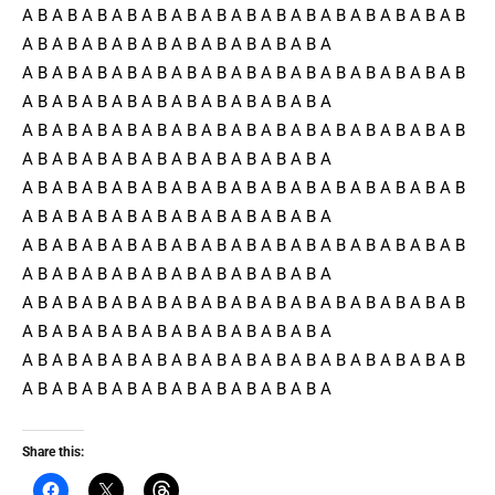
A B A B A B A B A B A B A B A B A B A B A B A B A B A B A B
A B A B A B A B A B A B A B A B A B A B A
A B A B A B A B A B A B A B A B A B A B A B A B A B A B A B
A B A B A B A B A B A B A B A B A B A B A
A B A B A B A B A B A B A B A B A B A B A B A B A B A B A B
A B A B A B A B A B A B A B A B A B A B A
A B A B A B A B A B A B A B A B A B A B A B A B A B A B A B
A B A B A B A B A B A B A B A B A B A B A
A B A B A B A B A B A B A B A B A B A B A B A B A B A B A B
A B A B A B A B A B A B A B A B A B A B A
A B A B A B A B A B A B A B A B A B A B A B A B A B A B A B
A B A B A B A B A B A B A B A B A B A B A
A B A B A B A B A B A B A B A B A B A B A B A B A B A B A B
A B A B A B A B A B A B A B A B A B A B A
Share this: