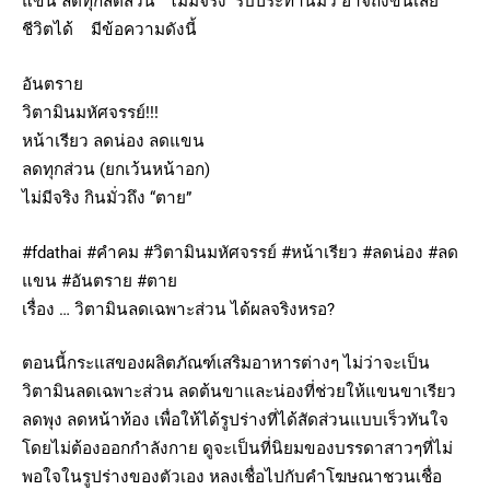
แขน ลดทุกสัดส่วน ไม่มีจริง รับประทานมั่ว อาจถึงขั้นเสีย
ชีวิตได้ มีข้อความดังนี้
อันตราย
วิตามินมหัศจรรย์!!!
หน้าเรียว ลดน่อง ลดแขน
ลดทุกส่วน (ยกเว้นหน้าอก)
ไม่มีจริง กินมั่วถึง “ตาย”
‪#‎fdathai‬ ‪#‎คำคม‬ ‪#‎วิตามินมหัศจรรย์‬ ‪#‎หน้าเรียว‬ ‪#‎ลดน่อง‬ ‪#‎ลด
แขน‬ ‪#‎อันตราย‬ ‪#‎ตาย‬
เรื่อง … วิตามินลดเฉพาะส่วน ได้ผลจริงหรอ?
ตอนนี้กระแสของผลิตภัณฑ์เสริมอาหารต่างๆ ไม่ว่าจะเป็น
วิตามินลดเฉพาะส่วน ลดต้นขาและน่องที่ช่วยให้แขนขาเรียว
ลดพุง ลดหน้าท้อง เพื่อให้ได้รูปร่างที่ได้สัดส่วนแบบเร็วทันใจ
โดยไม่ต้องออกกำลังกาย ดูจะเป็นที่นิยมของบรรดาสาวๆที่ไม่
พอใจในรูปร่างของตัวเอง หลงเชื่อไปกับคำโฆษณาชวนเชื่อ