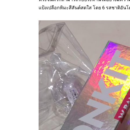
แป้งเปลือกหิมะสีสันต์สดใส โดย 6 รสชาติอันโด