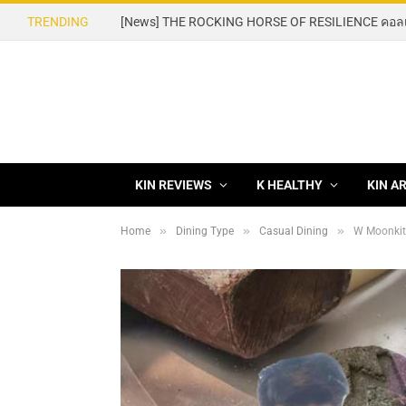
TRENDING
KIN REVIEWS
K HEALTHY
KIN A
»
»
»
Home
Dining Type
Casual Dining
W Moonkit: