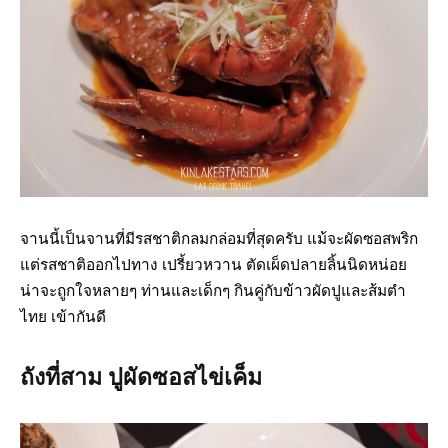
จานนี้เป็นจานที่มีรสชาติกลมกล่อมที่สุดครับ แม้จะผัดซอสพริก
แต่รสชาติออกไปทาง เปรี้ยวหวาน ตัดเผ็ดปลายลิ้นนิดหน่อย
น่าจะถูกใจหลายๆ ท่านและเด็กๆ กินคู่กับข้าวผัดปูและส้มตำ
ไทย เข้ากันดี
ถังที่สาม ปูผัดซอสไข่เค็ม