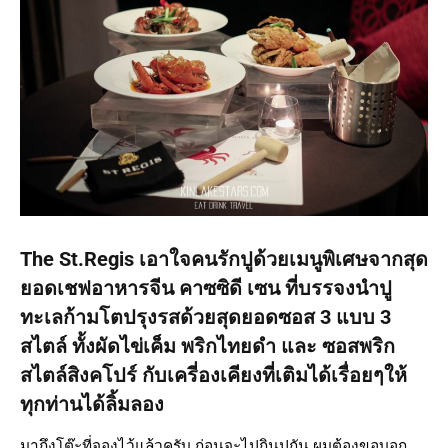
The St.Regis เอาใจคนรักปูด้วยเมนูพิเศษจากสุด
ยอดเชฟอาหารจีน คาซซิดี เซน ที่บรรจงนำปู
ทะเลก้ามโตปรุงรสด้วยสุดยอดซอส 3 แบบ 3
สไตล์ ทั้งผัดไข่เค็ม พริกไทยดำ และ ซอสพริก
สไตล์สิงคโปร์ กับเครี่องเคียงที่เติมได้เรื่อยๆให้
ทุกท่านได้ลิ้มลอง
มาถึงโต๊ะที่จองไว้แล้วครับ ก่อนจะไปกินปูกัน ผมต้องขอบอก