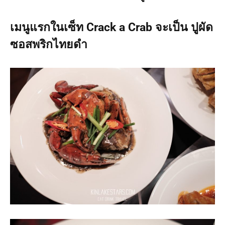
เมนูแรกในเซ็ท Crack a Crab จะเป็น ปูผัด
ซอสพริกไทยดำ