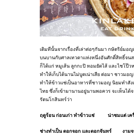
เดิมทีนั้นจากเรื่องที่เล่าต่อๆกันมา กษัตริย์มอญผ
บนบานกับศาลเทวดาแห่งหนึ่งอันศักดิ์สิทธิ์จนสม
ก็ได้แก่ หมูเส้น ลูกกะปิ หอมยัดไส้ และไชโป๊ว
ทำให้เก็บได้นานไม่บูดเน่าเสีย ต่อมา ชาวม
ทำให้ข้าวแช่เป็นอาหารที่ชาวมอญ นิยมทำสั
ไทย ซึ่งก็เข้ามานานอยู่นานพอควร จะเห็นได้จ
รัตนโกสินทร์ว่า
ฤดูร้อน ก่อนเก่า ทำข้าวแช่ น่าชมแต่ เครื่
ช่างทำเป็น ดอกจอก และดอกจันทร์ งามจน