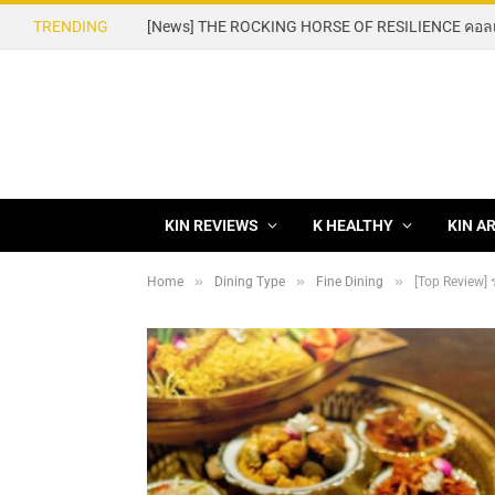
TRENDING
KIN REVIEWS
K HEALTHY
KIN A
»
»
»
Home
Dining Type
Fine Dining
[Top Review] 