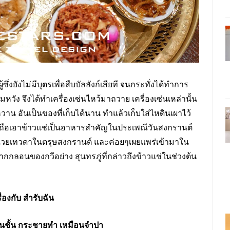
ู้ซึ่งยังไม่มีบุตรเพื่อสืบบัลลังก์เสียที จนกระทั่งได้ทำการ
หวัง จึงได้ทำเครื่องเซ่นไหว้มาถวาย เครื่องเซ่นเหล่านั้น
หวาน อันเป็นของที่เก็บได้นาน ทำแล้วเก็บใส่ไหดินเผาไว้
อญถือเอาข้าวแช่เป็นอาหารสำคัญในประเพณีวันสงกรานต์
งเวยเทวดาในตรุษสงกรานต์ และค่อยๆเผยแพร่เข้ามาใน
ากกลอนของกวีอย่าง สุนทรภู่ที่กล่าวถึงข้าวแช่ในช่วงต้น
องกับ สำรับฉัน
ชั้น กระชายทำ เหมือนจำปา