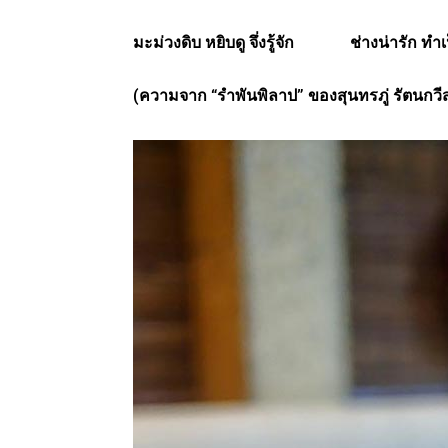
มะม่วงดิบ หยิบดู จึ่งรู้จัก ช่างน่ารัก ทำเ
(ความจาก “รำพันพิลาป” ของสุนทรภู่ รัตนกวีส