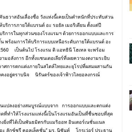
วังคันธวาสอันเลื่องชื่อ วังแห่งนี้เคยเป็นตำหนักที่ประทับส่วน
ริการภายใต้แบรนด์ อะ รอยัล เมอริเดียน ตั้งแต่ปี
ี่ให้บริการในทุกส่วนของโรงแรมฯ ด้วยการออกแบบและการ
ขึ้น พร้อมการให้บริการแบบเหนือระดับภายใต้แบรนด์ อะ
พ.ศ. 2560 เป็นต้นไป โรงแรม ดิ แอทธินี โฮเทล จะพร้อม
ยงามอลังการ อีกทั้งแชนเดอเลียร์ที่เผยความงดงามระยิบ
ยากาศการตกแต่งภายในสไตล์ไทยและยุโรปที่ผสมผสานกัน
ยังคงอยู่ตราบนิจ นิรันดร์ของเจ้าฟ้าวไลยอลงกรณ์
รเปลี่ยนแปลงอย่างสมบูรณ์แบบจาก การออกแบบและตกแต่ง
ที่ทำให้โรงแรมแห่งนี้เป็นโรงแรมอันเป็นที่ชื่นชอบที่สุด
งยิ่งที่ได้เป็นพันธมิตรกับแมริออท อินเตอร์เนชั่นแนล
อะ ลักซ์ชูรี คอลเล็คชั่น” มร. นิชันท์ โกรเว่อร์ ประธาน