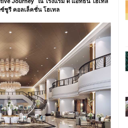
tive Journey” ณ โรงแรม ดิ แอทธินี โฮเทล
ซ์ชูรี คอลเล็คชั่น โฮเทล