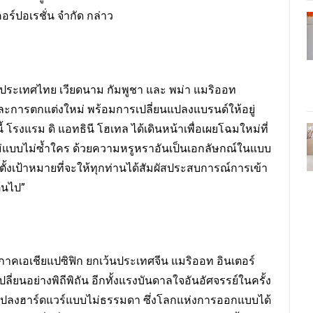
 คอร์ปอเรชั่น จำกัด กล่าว
ระเทศไทย เวียดนาม กัมพูชา และ พม่า แมริออท
ละการตกแต่งใหม่ พร้อมการเปลี่ยนแปลงแบรนด์ให้อยู่
นี้ โรงแรม ดิ แอทธินี โฮเทล ได้เดินหน้าเพื่อเผยโฉมใหม่ที่
บบไม่ซ้ำใคร ด้วยความหรูหราอันเป็นเอกลัษกณ์ในแบบ
เป้าหมายที่จะให้ทุกท่านได้สัมผัสประสบการณ์การเข้า
ต้นไป”
ภาคเอเชียแปซิฟิก ยกเว้นประเทศจีน แมริออท อินเตอร์
่ยนอย่างพิถีพิถัน อีกทั้งแรงบันดาลใจอันอัศจรรย์ในครั้ง
่ยนแปลงฮาร์ดแวร์แบบไม่ธรรมดา ซึ่งโลกแห่งการออกแบบได้