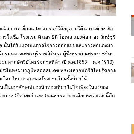
ำเนินการเปลี่ยนแปลงแบรนด์ให้อยู่ภายใต้ แบรนด์ อะ ลัก
ริการในชื่อ โรงแรม ดิ แอทธินี โฮเทล แบงค็อก, อะ ลักซ์ชูรี
ทล นั้นได้รับแรงบันดาลใจการออกแบบและการตกแต่งมา
กรมหลวงเพชรบุรีราชสิรินธร ผู้ซึ่งทรงเป็นพระราชธิดา
ะมหากษัตริย์ไทยรัชกาลที่ห้า (ปี ค.ศ.1853 – ค.ศ.1910)
รมินทรมหาภูมิพลอดุลยเดช พระมหากษัตริย์ไทยรัชกาล
ี่ยนโฉมใหม่ล่าสุดของโรงแรมในครั้งนี้ทำให้
็นเอกลักษณ์ของนักท่องเที่ยว ไม่ใช่เพียงในแง่ของ
แง่ของประวัติศาสตร์ และวัฒนธรรม ของเมืองหลวงแห่งนี้อีก