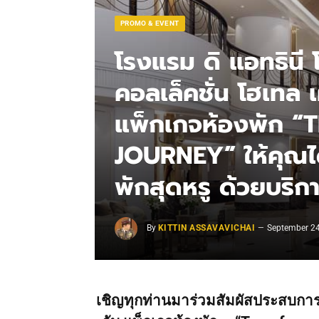
PROMO & EVENT
โรงแรม ดิ แอทธินี 
คอลเล็คชั่น โฮเทล
แพ็กเกจห้องพัก 
JOURNEY” ให้คุณได
พักสุดหรู ด้วยบริก
By
KITTIN ASSAVAVICHAI
September 24
เชิญทุกท่านมาร่วมสัมผัสประสบการณ