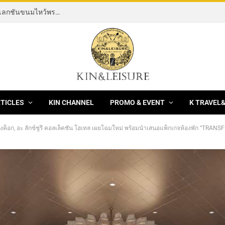
[News] THE ROCKING HORSE OF RESILIENCE คอลเลกชันขนมไหว้พระจันทร์ mooncake ประจำปี 2569 จากBanyan Tree Bangkok 1 สิงหาคม – 25 กันยายน 2569
RTICLES
KIN CHANNEL
PROMO & EVENT
K TRAVEL
ก, อะ ลักซ์ชูรี คอลเล็คชั่น โฮเทล เผยโฉมใหม่ พร้อมนำเสนอแพ็กเกจห้องพัก “TRANSFORMATIVE JOURNEY