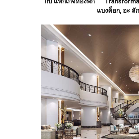
กับ แพ็กเกจห้องพัก “Transforma
แบงค็อก, อะ ลัก