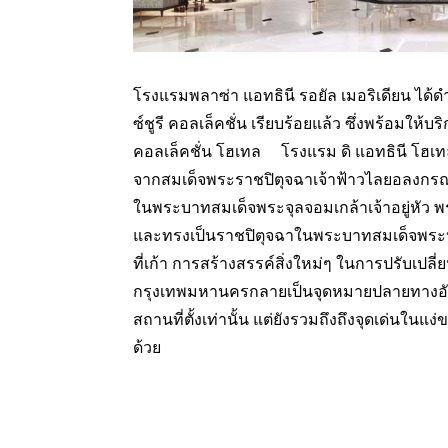
โรงแรมพลาซ่า แอทธินี รอยัล เมอริเดียน ได้ด
ซ์ชูรี คอลเล็คชั่น เรียบร้อยแล้ว ซึ่งพร้อมให้บ
คอลเล็คชั่น โฮเทล โรงแรม ดิ แอทธินี โฮเ
จากสมเด็จพระราชปิตุจฉาเจ้าฟ้าวไลยอลงกรณ์
ในพระบาทสมเด็จพระจุลจอมเกล้าเจ้าอยู่หัว พร
และทรงเป็นราชปิตุจฉาในพระบาทสมเด็จพระป
ที่เก้า การสร้างสรรค์สิ่งใหม่ๆ ในการปรับเปล
กรุงเทพมหานครกลายเป็นจุดหมายปลายทางอันเป
สถานที่ตั้งเท่านั้น แต่ยังรวมถึงถึงจุดเด่นใน
ด้วย