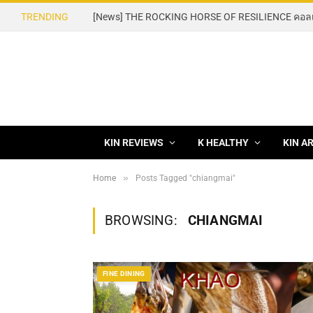
TRENDING
KIN REVIEWS
K HEALTHY
KIN A
»
Home
Posts Tagged "chiangmai"
BROWSING:
CHIANGMAI
FINE DINING