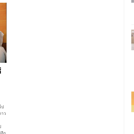
่
นไป
 ดาว
ป
่อีก