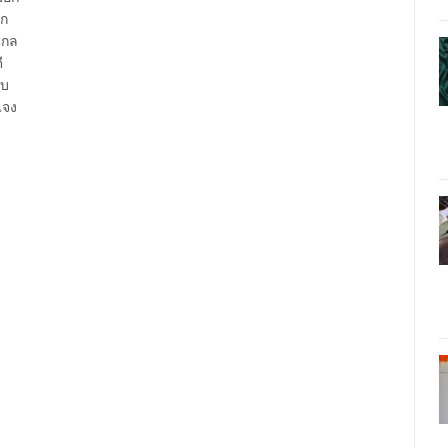
อก
ไกล
ี
ับ
แจง