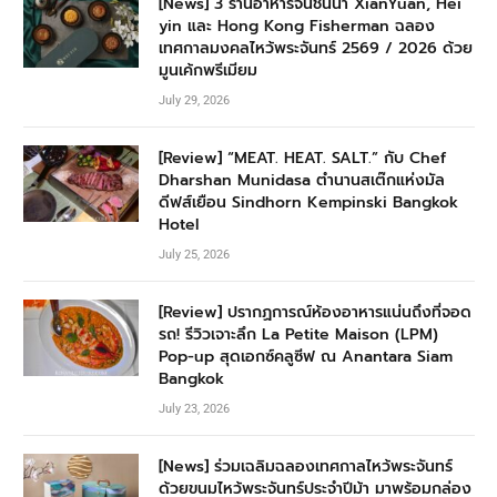
[News] 3 ร้านอาหารจีนชั้นนำ XianYuan, Hei
yin และ Hong Kong Fisherman ฉลอง
เทศกาลมงคลไหว้พระจันทร์ 2569 / 2026 ด้วย
มูนเค้กพรีเมียม
July 29, 2026
[Review] “MEAT. HEAT. SALT.” กับ Chef
Dharshan Munidasa ตำนานสเต๊กแห่งมัล
ดีฟส์เยือน Sindhorn Kempinski Bangkok
Hotel
July 25, 2026
[Review] ปรากฏการณ์ห้องอาหารแน่นถึงที่จอด
รถ! รีวิวเจาะลึก La Petite Maison (LPM)
Pop-up สุดเอกซ์คลูซีฟ ณ Anantara Siam
Bangkok
July 23, 2026
[News] ร่วมเฉลิมฉลองเทศกาลไหว้พระจันทร์
ด้วยขนมไหว้พระจันทร์ประจำปีม้า มาพร้อมกล่อง