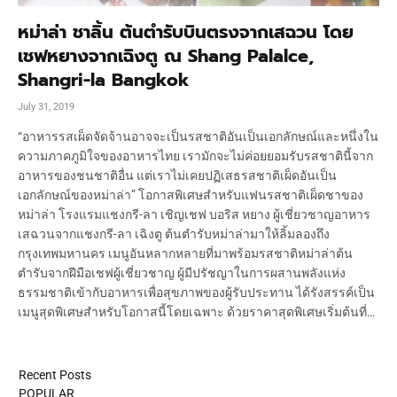
หม่าล่า ชาลิ้น ต้นตำรับบินตรงจากเสฉวน โดย
เชฟหยางจากเฉิงตู ณ Shang Palalce,
Shangri-la Bangkok
July 31, 2019
“อาหารรสเผ็ดจัดจ้านอาจจะเป็นรสชาติอันเป็นเอกลักษณ์และหนึ่งใน
ความภาคภูมิใจของอาหารไทย เรามักจะไม่ค่อยยอมรับรสชาตินี้จาก
อาหารของชนชาติอื่น แต่เราไม่เคยปฏิเสธรสชาติเผ็ดอันเป็น
เอกลักษณ์ของหม่าล่า” โอกาสพิเศษสำหรับแฟนรสชาติเผ็ดชาของ
หม่าล่า โรงแรมแชงกรี-ลา เชิญเชฟ บอริส หยาง ผู้เชี่ยวชาญอาหาร
เสฉวนจากแชงกรี-ลา เฉิงตู ต้นตำรับหม่าล่ามาให้ลิ้มลองถึง
กรุงเทพมหานคร เมนูอันหลากหลายที่มาพร้อมรสชาติหม่าล่าต้น
ตำรับจากฝีมือเชฟผู้เชี่ยวชาญ ผู้มีปรัชญาในการผสานพลังแห่ง
ธรรมชาติเข้ากับอาหารเพื่อสุขภาพของผู้รับประทาน ได้รังสรรค์เป็น
เมนูสุดพิเศษสำหรับโอกาสนี้โดยเฉพาะ ด้วยราคาสุดพิเศษเริ่มต้นที่…
Recent Posts
POPULAR