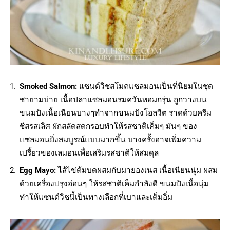
Smoked Salmon:
แซนด์วิชสโมคแซลมอนเป็นที่นิยมในชุด
ชายามบ่าย เนื้อปลาแซลมอนรมควันหอมกรุ่น ถูกวางบน
ขนมปังเนื้อเนียนบางๆทำจากขนมปังโฮลวีต ราดด้วยครีม
ชีสรสเลิศ ผักสลัดสดกรอบทำให้รสชาติเค็มๆ มันๆ ของ
แซลมอนยิ่งสมบูรณ์แบบมากขึ้น บางครั้งอาจเพิ่มความ
เปรี้ยวของเลมอนเพื่อเสริมรสชาติให้สมดุล
Egg Mayo:
ไส้ไข่ต้มบดผสมกับมายองเนส เนื้อเนียนนุ่ม ผสม
ด้วยเครื่องปรุงอ่อนๆ ให้รสชาติเค็มกำลังดี ขนมปังเนื้อนุ่ม
ทำให้แซนด์วิชนี้เป็นทางเลือกที่เบาและเต็มอิ่ม