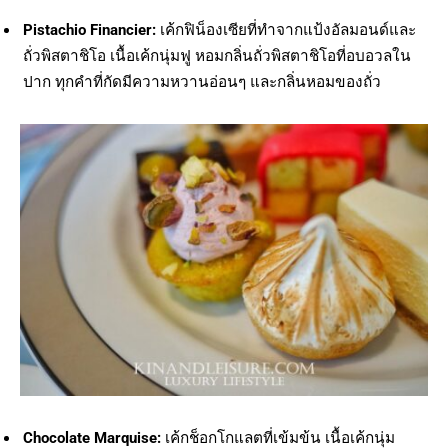
Pistachio Financier:
เค้กฟิน็องเซียที่ทำจากแป้งอัลมอนด์และ
ถั่วพิสตาชิโอ เนื้อเค้กนุ่มฟู หอมกลิ่นถั่วพิสตาชิโอที่อบอวลใน
ปาก ทุกคำที่กัดมีความหวานอ่อนๆ และกลิ่นหอมของถั่ว
Chocolate Marquise:
เค้กช็อกโกแลตที่เข้มข้น เนื้อเค้กนุ่ม