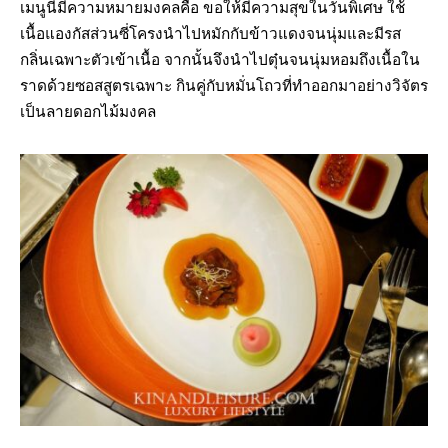
เมนูนี้มีความหมายมงคลคือ ขอให้มีความสุขในวันพิเศษ ใช้
เนื้อแองกัสส่วนซี่โครงนำไปหมักกับข้าวแดงจนนุ่มและมีรส
กลิ่นเฉพาะตัวเข้าเนื้อ จากนั้นจึงนำไปตุ๋นจนนุ่มหอมถึงเนื้อใน
ราดด้วยซอสสูตรเฉพาะ กินคู่กับหมั่นโถวที่ทำออกมาอย่างวิจัตร
เป็นลายดอกไม้มงคล