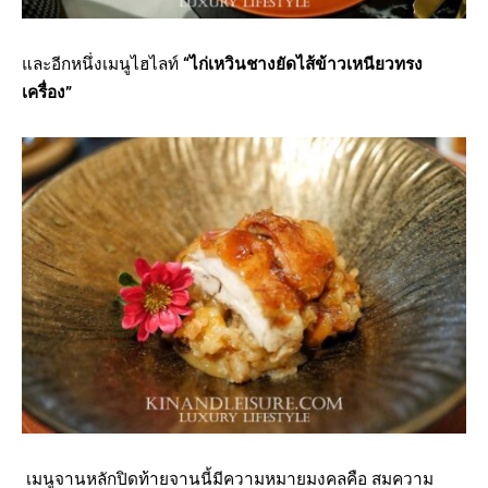
และอีกหนึ่งเมนูไฮไลท์
“ไก่เหวินชางยัดไส้ข้าวเหนียวทรง
เครื่อง”
เมนูจานหลักปิดท้ายจานนี้มีความหมายมงคลคือ สมความ