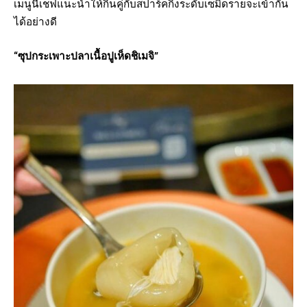
เมนูนี้เชฟแนะนำให้กินคู่กับสปาร์คกิ้งระดับเซมิดรายจะเข้ากัน
ได้อย่างดี
“ซุปกระเพาะปลาเนื้อปูเห็ดชิเมจิ”