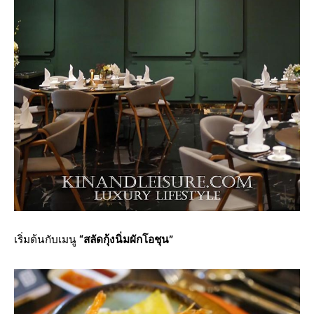
เริ่มต้นกับเมนู
“สลัดกุ้งนิ่มผักโอชุน”