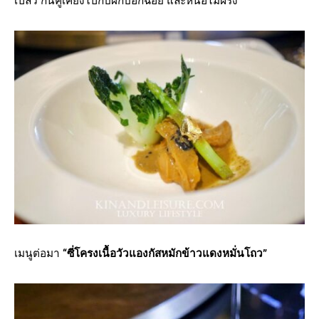
เปลว กินคู่เคียงไปกับผักบ๊อกฉ่อย และหน่อไม้ฝรั่ง
เมนูต่อมา
“ซี่โครงเนื้อวัวแองกัสหมักข้าวแดงหมั่นโถว”