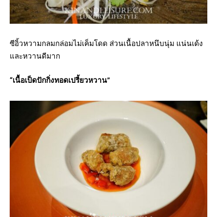
ซีอิ้วหวามกลมกล่อมไม่เค็มโดด ส่วนเนื้อปลาหนึบนุ่ม แน่นเด้ง
และหวานดีมาก
“เนื้อเป็ดปักกิ่งทอดเปรี้ยวหวาน”