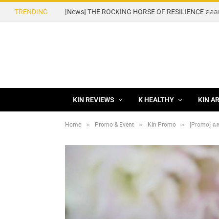
TRENDING
KIN REVIEWS
K HEALTHY
KIN A
»
»
»
Home
Promo & Event
Kin Promo
[Promo] ฉลอ