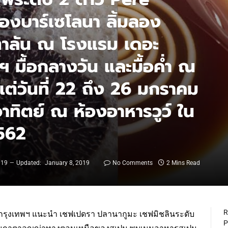
งบาร์เซโลนา ลิ้มลอง
าลัน ณ โรงแรม เดอะ
ฯ มื้อกลางวัน และมื้อค่ำ ณ
แต่วันที่ 22 ถึง 26 มกราคม
อาทิตย์ ณ ห้องอาหารวูว์ ใน
2562
019
Updated:
January 8, 2019
No Comments
2 Mins Read
R
 กรุงเทพฯ แนะนำ เชฟเปดรา ปลานากูมะ เชฟมิชลินระดับ
P