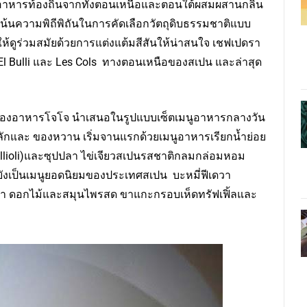
งอาหารท้องถิ่นจากทั้งตอนเหนือและตอนใต้ผสมผสานกลิ่น
น้นความพิถีพิถันในการคัดเลือกวัตถุดิบธรรมชาติแบบ
ห้ดูร่วมสมัยด้วยการแต่งแต้มสีสันให้น่าสนใจ เชฟเปดรา
้ง El Bulli และ Les Cols ทางตอนเหนือของสเปน และล่าสุด
ห้องอาหารโจโจ นำเสนอในรูปแบบเซ็ตเมนูอาหารกลางวัน
หลักและ ของหวาน เริ่มจานแรกด้วยเมนูอาหารเรียกน้ำย่อย
(Allioli)และซุปปลา ไข่เจียวสเปนรสชาติกลมกล่อมหอม
ยังเป็นเมนูยอดนิยมของประเทศสเปน บะหมี่ฟีเดวา
ะพา ดอกไม้และสมุนไพรสด ขาแกะกรอบเห็ดทรัฟเฟิ้ลและ