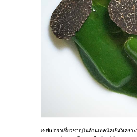
เชฟเปดราเชี่ยวชาญในด้านเทคนิคเชิงวิเคราะห