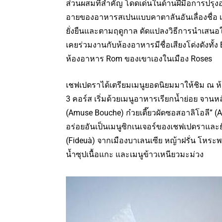
ส่วนผสมที่สำคัญ โดดเด่นในด้านฝีมือการปรุ
อายของอาหารสเปนแบบคาตาลันอันเลื่องชื่อ เ
ยั่งยืนและตามฤดูกาล ดัดแปลงวิธีการนำเสนอใ
เคยร่วมงานกับห้องอาหารมีชื่อเสียงโด่งดังทั
ห้องอาหาร Rom ของเขาเองในเมือง Roses
เชฟเปดราได้เตรียมเมนูยอดนิยมมาให้ชิม ณ 
3 คอร์ส เริ่มด้วยเมนูอาหารเรียกน้ำย่อย จาน
(Amuse Bouche) ก๋วยเตี๊ยวผัดซอสอาลิโอลี” 
อร่อยอันเป็นเมนูซิกเนเจอร์ของเชฟเปดราและ
(Fideuà) จากเมืองบาเลนเซีย หญ้าฝรั่น โหร
น้ำซุปเนื้อแกะ และเมนูข้าวเหนียวมะม่วง