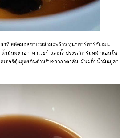
อาทิ สลัดมอสซาเรลล่ามะพร้าว ทูน่าทาร์ทาร์กับเม่น
 น้ำมันมะกอก คาเวียร์ และน้ำปรุงรสการัมหมักแอนโช
บสเตอร์ตุ๋นสูตรต้นตำหรับชาวกาตาลัน มันฝรั่ง น้ำมันยูคา