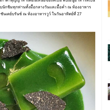
คว้นกาตาลุญญ่าทางตอนเหนือของสเปน พบเมนูอาหารสเปน
นักชิมทุกท่านทั้งมื้อกลางวันและมื้อค่ำ ณ ห้องอาหาร
ซันเดย์บรันช์ ณ ห้องอาหารวูว์ ในวันอาทิตย์ที่ 27