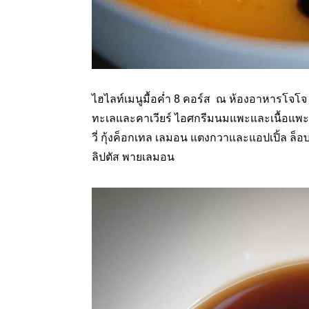
ไฮไลท์เมนูมื้อค่ำ 8 คอร์ส ณ ห้องอาหารโจโจ 
ทะเลและคาเวียร์ ไอศกรีมนมแพะและเนื้อแพะ
วี่ กุ้งค็อกเทล เลมอน แตงกวาและแอปเปิ้ล ล็อ
ลิปตัส พายเลมอน