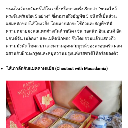
ขนมไหว้พระจันทร์ไส้โหวงยิ้งหรือบางครั้งเรียกว่า “ขนมไหว้
พระจันทร์เมล็ด 5 อย่าง” ซึ่งหมายถึงธัญพืช 5 ชนิดที่เป็นส่วน
ผสมหลักของไส้โหงวยิ้ง โดยมากมักจะใช้ถั่วและธัญพืชที่มี
ความหมายมงคลแตกต่างกันห้าชนิด เช่น วอลนัท อัลมอนด์ อัล
มอนด์จีน เมล็ดงา และเมล็ดฟักทอง ซึ่งโดยรวมแล้วแสดงถึง
ความมั่งคั่ง โชคลาภ และความอุดมสมบูรณ์ของครอบครัว ผสม
ผสานกับผิวมะกรูดและหมูหวานปรุงแต่งรสชาติให้อร่อยลงตัว
ไส้เกาลัดกับแมคคาเดเมีย (Chestnut with Macadamia)