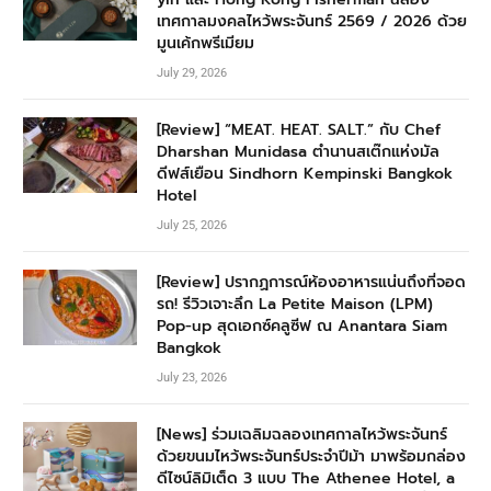
เทศกาลมงคลไหว้พระจันทร์ 2569 / 2026 ด้วย
มูนเค้กพรีเมียม
July 29, 2026
[Review] “MEAT. HEAT. SALT.” กับ Chef
Dharshan Munidasa ตำนานสเต๊กแห่งมัล
ดีฟส์เยือน Sindhorn Kempinski Bangkok
Hotel
July 25, 2026
[Review] ปรากฏการณ์ห้องอาหารแน่นถึงที่จอด
รถ! รีวิวเจาะลึก La Petite Maison (LPM)
Pop-up สุดเอกซ์คลูซีฟ ณ Anantara Siam
Bangkok
July 23, 2026
[News] ร่วมเฉลิมฉลองเทศกาลไหว้พระจันทร์
ด้วยขนมไหว้พระจันทร์ประจำปีม้า มาพร้อมกล่อง
ดีไซน์ลิมิเต็ด 3 แบบ The Athenee Hotel, a