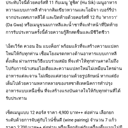
ประทับใจนี้ด้วยคอร์สที่ 11 กับเมนู ‘ฮูชิค’ (Hu Sik) เมนูอาหาร
หวานแบบเกาหลี ทำจากส้มเขียวหวานและโอมิจา เบอร์รี่ป่า
จากประเทศเกาหลีใต้ และปิดท้ายด้วยคอร์สที่ 12 กับ ‘ทากวา’
(Da Gwa) หรือเมนูขนมเกาหลีและน้ำชาที่จะทำหน้าที่ปิดท้าย
การรับประทานครั้งนี้ด้วยความรู้สึกสดชื่นและมีชีวิตชีวา
‘เอ็ดเวิร์ด ควอน อิน แบงค็อก’ พร้อมแล้วที่จะสร้างความแปลก
ใหม่ให้กับทุกท่าน เชื่อมโยงมรดกทางด้านอาหารแบบเกาหลี
ดั้งเดิม ผ่านกรรมวิธีแบบร่วมสมัย ที่จะทำให้ทุกท่านคาดไม่ถึง
ไปกับการนำเสนอไอเดียและความแปลกใหม่ไม่เหมือนใครผ่าน
อาหารแต่ละจาน ไม่เพียงแค่สวยงามด้วยรูปลักษณ์ หากแต่ยัง
เต็มไปด้วยความหลากหลายของรสชาติเทคนิคการทำปรุง
อาหารแบบเหนือชั้น ที่จะสร้างแรงบันดาลใจให้กับทุกท่านที่ได้
รับประทาน
เซ็ตเมนูแบบ 12 คอร์ส ราคา 4,900 บาท++ ต่อท่าน เลือกยก
ระดับด้วยการจับคู่กับไวน์ชั้นดี (wine pairing) จำนวน 7 แก้ว
ราคา 2,700 บาท++ ต่อท่าน หรือเลือกจับคู่กับเครื่องดื่มแบบไม่มี