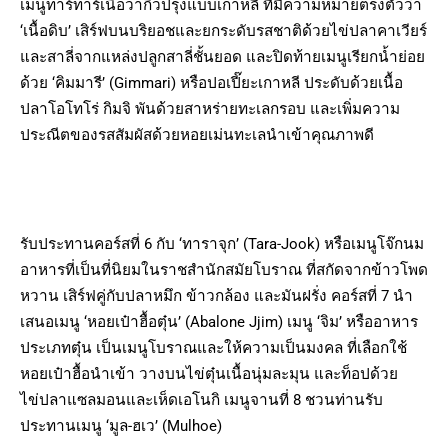
เมนูทาร์ทาร์เนื้อวากิวปรุงแบบเกาหลี ที่มีความหมายตรงตัวว่า
‘เนื้อดิบ’ เสิร์ฟบนบริยอชและยกระดับรสชาติด้วยไข่ปลาคาเวียร์
และสาลี่จากแหล่งปลูกสาลี่ชั้นยอด และปิดท้ายเมนูเรียกน้ำย่อย
ด้วย ‘คิมมารี’ (Gimmari) หรือปอเปี๊ยะเกาหลี ประดับด้วยเนื้อ
ปลาโอโทโร่ กิมจิ พันด้วยสาหร่ายทะเลกรอบ และเพิ่มความ
ประณีตของรสสัมผัสด้วยหอยเม่นทะเลนำเข้าคุณภาพดี
รับประทานคอร์สที่ 6 กับ ‘ทาราจุก’ (Tara-Jook) หรือเมนูโจ๊กนม
อาหารที่เป็นที่นิยมในราชสำนักสมัยโบราณ ที่สกัดจากข้าวโพด
หวาน เสิร์ฟคู่กับปลาหมึก ข้าวกล้อง และมันฝรั่ง คอร์สที่ 7 นำ
เสนอเมนู ‘หอยเป๋าฮื้อตุ๋น’ (Abalone Jjim) เมนู ‘จิม’ หรืออาหาร
ประเภทตุ๋น เป็นเมนูโบราณและให้ความเป็นมงคล ที่เลือกใช้
หอยเป๋าฮื้อนำเข้า วางบนไข่ตุ๋นเนื้อนุ่มละมุน และท็อปด้วย
ไข่ปลาแซลมอนและเห็ดเอโนกิ เมนูจานที่ 8 ชวนท่านรับ
ประทานเมนู ‘มูล-ฮเว’ (Mulhoe)