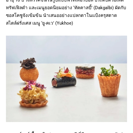
อายุ 10 ปี รังสรรค์ขึ้นในรูปแบบฟริทเทอร์บอล ประดับด้วยเห็ด
ทรัฟเฟิลดำ และเมนูยอดนิยมอย่าง ‘ทัคคาลบี้’ (Dakgalbi) ผัดกับ
ซอสโคชูจังเข้มข้น นำเสนออย่างแปลกตาในแป้งครุสตาด
สไตล์ฝรั่งเศส เมนู ‘ยู-คเว’ (Yukhoe)