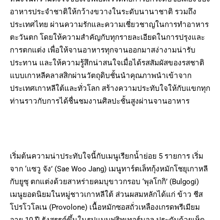
อาหารประจำชาติให้กว้างขวางในระดับนานาชาติ รวมถึง
ประเทศไทย ผ่านความรักและความเชี่ยวชาญในการทำอาหาร
ตะวันตก โดยให้ความสำคัญกับทุกรายละเอียดในการปรุงและ
การตกแต่ง เพื่อให้จานอาหารทุกจานออกมาสง่างามน่ารับ
ประทาน และให้ความรู้สึกน่าสนใจเมื่อได้รสสัมผัสของรสชาติ
แบบเกาหลีคลาสสิกผ่านวัตถุดิบชั้นนำคุณภาพนำเข้าจาก
ประเทศเกาหลีใต้และทั่วโลก สร้างความประทับใจให้กับแขกทุก
ท่านราวกับการได้ชื่นชมงานศิลปะชั้นสูงผ่านจานอาหาร
เริ่มต้นความน่าประทับใจนี้กับเมนูเรียกน้ำย่อย 5 รายการ เริ่ม
จาก ‘แซวู จัง’ (Sae Woo Jang) เมนูทาร์ตเล็ทกุ้งหมักโชยุเกาหลี
กับยูซุ ตกแต่งด้วยสาหร่ายคมบุขาวกรอบ ‘พุลโกกิ’ (Bulgogi)
เมนูยอดนิยมในหมู่ชาวเกาหลีใต้ ส่วนผสมหลักได้แก่ ข้าว ชีส
โปรโวโลเน (Provolone) เนื้อหมักซอสถั่วเหลืองเกรดพรีเมียม