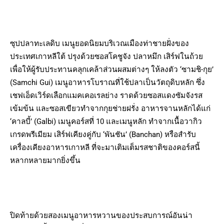
ซุปปลาทะเลดิบ เมนูยอดนิยมบริเวณเมืองท่าชายฝั่งของ
ประเทศเกาหลีใต้ ปรุงด้วยซอสโคชูจัง ปลาหมึก เสิร์ฟในถ้วย
เพื่อให้ผู้รับประทานคลุกเคล้าส่วนผสมต่างๆ ให้ลงตัว ‘ซามชิ-กุย’
(Samchi Gui) เมนูอาหารโบราณที่ใช้ปลาเป็นวัตถุดิบหลัก ซึ่ง
เชฟเอ็ดเวิร์ดเลือกแมคเคอเรลย่าง ราดด้วยซอสแดงซัมจังรส
เข้มข้น และซอสเขียวทำจากกุยช่ายฝรั่ง อาหารจานหลักได้แก่
‘คาลบี้’ (Galbi) เมนูคอร์สที่ 10 และเมนูหลัก ทำจากเนื้อวากิว
เกรดพรีเมียม เสิร์ฟเคียงคู่กับ ‘พันชัน’ (Banchan) หรือสำรับ
เครื่องเคียงอาหารเกาหลี ที่จะมาเติมเต็มรสชาติของคอร์สนี้
หลากหลายมากยิ่งขึ้น
ปิดท้ายด้วยสองเมนูอาหารหวานของประสบการณ์อันน่า