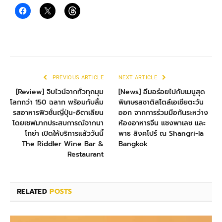
PREVIOUS ARTICLE
NEXT ARTICLE
[Review] จิบไวน์จากทั่วทุกมุม
[News] อิ่มอร่อยไปกับเมนูสุด
โลกกว่า 150 ฉลาก พร้อมกับลิ้ม
พิเศษรสชาติสไตล์เอเชียตะวัน
รสอาหารฟิวชั่นญี่ปุ่น-อิตาเลียน
ออก จากการร่วมมือกันระหว่าง
โดยเชฟมากประสบการณ์จากนา
ห้องอาหารจีน แชงพาเลซ และ
โกย่า เปิดให้บริการแล้ววันนี้
พาธ สิงคโปร์ ณ Shangri-la
The Riddler Wine Bar &
Bangkok
Restaurant
RELATED
POSTS