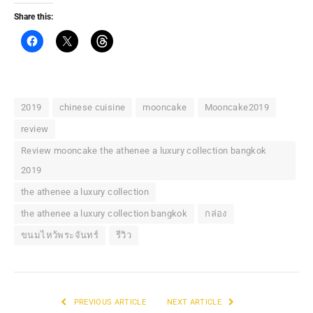
Share this:
2019
chinese cuisine
mooncake
Mooncake2019
review
Review mooncake the athenee a luxury collection bangkok
2019
the athenee a luxury collection
the athenee a luxury collection bangkok
กล่อง
ขนมไหว้พระจันทร์
รีวิว
PREVIOUS ARTICLE
NEXT ARTICLE