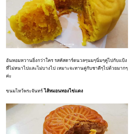
อันหอมหวานยิ่งกว่าใคร รสคัสตาร์ดนวลๆนมๆนิ่มๆคู่ไปกับแป้ง
ที่ไม่หนาไปและไม่บางไป เหมาะจะทานคู่กับชาดีๆไปด้วยมากๆ
ค่ะ
ขนมไหว้พระจันทร์
ไส้หมอนทองไข่แดง