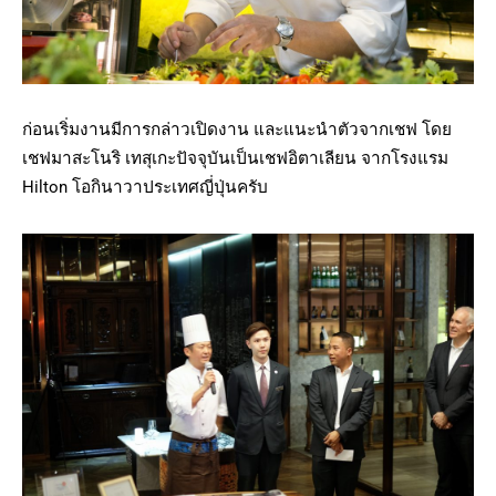
ก่อนเริ่มงานมีการกล่าวเปิดงาน และแนะนำตัวจากเชฟ โดย
เชฟมาสะโนริ เทสุเกะปัจจุบันเป็นเชฟอิตาเลียน จากโรงแรม
Hilton โอกินาวาประเทศญี่ปุ่นครับ