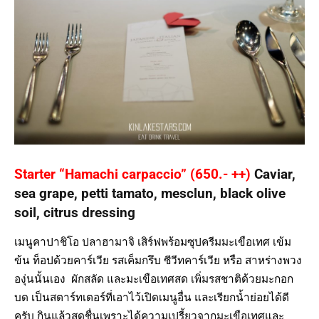
Starter “Hamachi carpaccio” (650.- ++)
Caviar,
sea grape, petti tamato, mesclun, black olive
soil, citrus dressing
เมนูคาปาชิโอ ปลาฮามาจิ เสิร์ฟพร้อมซุปครีมมะเขือเทศ เข้ม
ข้น ท็อปด้วยคาร์เวีย รสเค็มกรึบ ซีวีทคาร์เวีย หรือ สาหร่างพวง
องุ่นนั้นเอง ผักสลัด และมะเขือเทศสด เพิ่มรสชาติด้วยมะกอก
บด เป็นสตาร์ทเตอร์ที่เอาไว้เปิดเมนูอื่น และเรียกน้ำย่อยได้ดี
ครับ กินแล้วสดชื่นเพราะได้ความเปรี้ยวจากมะเขือเทศและ