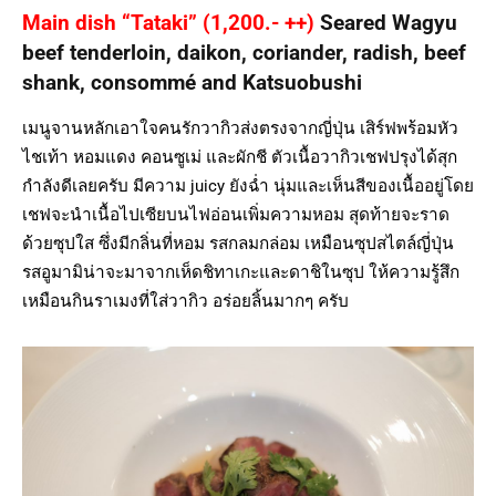
Main dish “Tataki” (1,200.- ++)
Seared Wagyu
beef tenderloin, daikon, coriander, radish, beef
shank, consommé and Katsuobushi
เมนูจานหลักเอาใจคนรักวากิวส่งตรงจากญี่ปุ่น เสิร์ฟพร้อมหัว
ไชเท้า หอมแดง คอนซูเม่ และผักชี ตัวเนื้อวากิวเชฟปรุงได้สุก
กำลังดีเลยครับ มีความ juicy ยังฉ่ำ นุ่มและเห็นสีของเนื้ออยู่โดย
เชฟจะนำเนื้อไปเซียบนไฟอ่อนเพิ่มความหอม สุดท้ายจะราด
ด้วยซุปใส ซึ่งมีกลิ่นที่หอม รสกลมกล่อม เหมือนซุปสไตล์ญี่ปุ่น
รสอูมามิน่าจะมาจากเห็ดชิทาเกะและดาชิในซุป ให้ความรู้สึก
เหมือนกินราเมงที่ใส่วากิว อร่อยลิ้นมากๆ ครับ