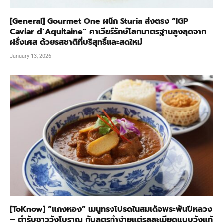
[General] Gourmet One ผนึก Sturia ส่งตรง “IGP
Caviar d’Aquitaine” คาเวียร์รักษ์โลกมาตรฐานสูงสุดจาก
ฝรั่งเศส ด้วยรสชาติที่บริสุทธิ์และสดใหม่
January 13, 2026
[ToKnow] “แกงหอง” เมนูทรงโปรดในสมเด็จพระพันปีหลวง
– ตำรับชาววังโบราณ กับสูตรทำง่ายแต่รสละเมียดแบบวังแท้