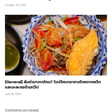
October 26, 2025
[General] ส้มตำมาจากไหน? ไขปริศนาอาหารไทยจากพริก
และมะละกอข้ามทวีป
July 30, 2025
Comments are closed.