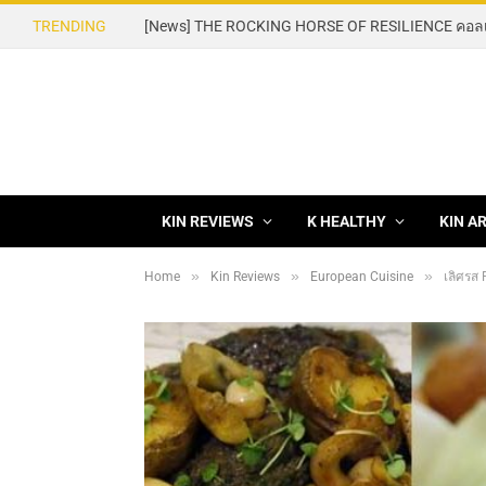
TRENDING
KIN REVIEWS
K HEALTHY
KIN A
»
»
»
Home
Kin Reviews
European Cuisine
เลิศรส