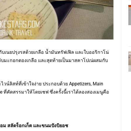
กับเนยปรุงรสด้วยเกลือ น้ำมันทรัฟเฟิล และใบออริกาโน่
บๆกับมะกอกดองเกลือ และสุดท้ายเป็นมาสคาโปเน่ผสมกับ
ะไวน์ลิสท์ที่เข้าใจง่าย ประกอบด้วย Appetizers, Main
 ที่คัดสรรมาให้โดยเชฟ ซึ่งครั้งนี้เราได้ลองสองเมนูคือ
เชื่อม สลัดร็อกเก็ต และขนมปังบิยอช