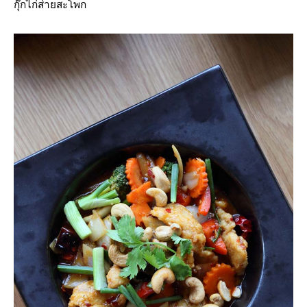
กุ๊กไก่ส่ายสะโพก