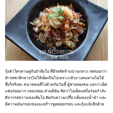
กุ้งตัวโตๆทานคู่กับยำส้มโอ ที่มีรสจัดจ้านปานกลาง เชฟบอกว่า
ทำรสชาติกลางๆไม่ให้เผ็ดเกินไปเพราะกลัวบางคนทานไม่ได้
ซึ่งก็จริงค่ะ ขนาดคนที่ไปด้วยกันวันนี้ ผู้ชายสองคน บอกว่าเผ็ด
แต่อร่อยมาก กลมกล่อม ส่วนดิฉัน คิดว่าไม่เผ็ดแต่ก็อร่อยกำลัง
ดีจากรสหวานของส้มโอ ตัดกับความเปรี้ยวเค็มของน้ำยำ และ
มีความมันกรอบของมะพร้าวขูดฝอยกรอบ และกุ้งแห้งอีกด้วย