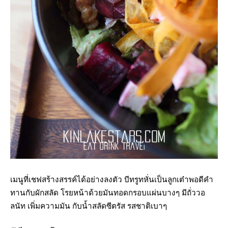
เมนูที่เชฟสร้างสรรค์ได้อย่างลงตัว บีทรูทหั่นเป็นลูกเต๋าพอดีคำ
ทานกับผักสลัด โรยหน้าด้วยมันทอดกรอบแผ่นบางๆ มีถั่ววอ
ลนัท เพิ่มความมัน กับน้ำสลัดซีตรัส รสชาติเบาๆ