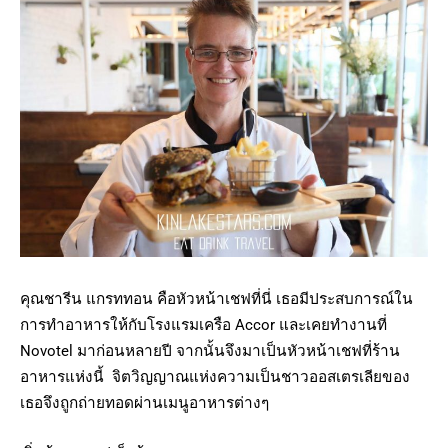
คุณชารีน แกรททอน คือหัวหน้าเชฟที่นี่ เธอมีประสบการณ์ใน
การทำอาหารให้กับโรงแรมเครือ Accor และเคยทำงานที่
Novotel มาก่อนหลายปี จากนั้นจึงมาเป็นหัวหน้าเชฟที่ร้าน
อาหารแห่งนี้ จิตวิญญาณแห่งความเป็นชาวออสเตรเลียของ
เธอจึงถูกถ่ายทอดผ่านเมนูอาหารต่างๆ