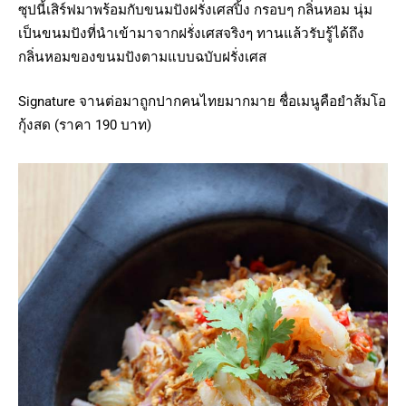
ซุปนี้เสิร์ฟมาพร้อมกับขนมปังฝรั่งเศสปิ้ง กรอบๆ กลิ่นหอม นุ่ม
เป็นขนมปังที่นำเข้ามาจากฝรั่งเศสจริงๆ ทานแล้วรับรู้ได้ถึง
กลิ่นหอมของขนมปังตามแบบฉบับฝรั่งเศส
Signature จานต่อมาถูกปากคนไทยมากมาย ชื่อเมนูคือยำส้มโอ
กุ้งสด (ราคา 190 บาท)