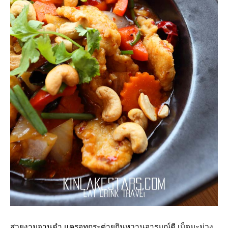
สวยงามจานดำ แครอทกระต่ายกินหวานอารมณ์ดี เม็ดมะม่วง