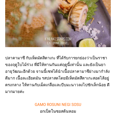
ปลาคามาซึ กับเห็ดมัตสิตาเกะ ที่ได้รับการยกย่องว่าเป็นราชา
ของฤดูใบไม้ร่วง ที่มีให้ทานกันแค่ฤดูนี้เท่านั้น และยังเป็นยา
อายุวัฒนะอีกด้วย จานนี้เชฟได้นำเนื้อปลาคามาซึย่างมากำลัง
ดีมาก เนื้อละเอียดมัน รสปลาสดโดยมีเห็ดมัตสึตาเกะสอดไส้อยู่
ตรงกลาง ให้ทานกับเม็ดเกลือและบีบมะนาวลงไปซักเล็กน้อย ดี
มากมายค่ะ
GAMO ROSUNI NEGI SOSU
อกเป็ดในซอสต้นหอม