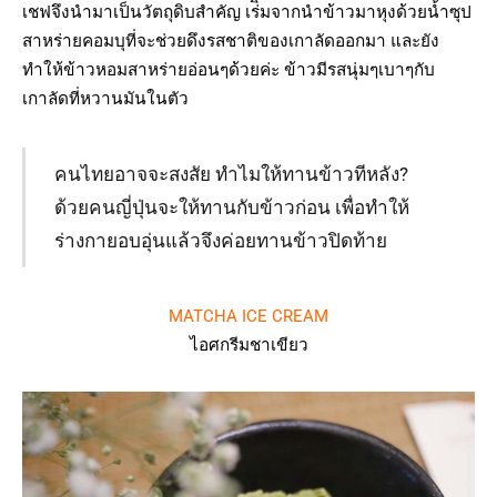
เชฟจึงนำมาเป็นวัตถุดิบสำคัญ เร่ิมจากนำข้าวมาหุงด้วยน้ำซุป
สาหร่ายคอมบุที่จะช่วยดึงรสชาติของเกาลัดออกมา และยัง
ทำให้ข้าวหอมสาหร่ายอ่อนๆด้วยค่ะ ข้าวมีรสนุ่มๆเบาๆกับ
เกาลัดที่หวานมันในตัว
คนไทยอาจจะสงสัย ทำไมให้ทานข้าวทีหลัง?
ด้วยคนญี่ปุ่นจะให้ทานกับข้าวก่อน เพื่อทำให้
ร่างกายอบอุ่นแล้วจึงค่อยทานข้าวปิดท้าย
MATCHA ICE CREAM
ไอศกรีมชาเขียว