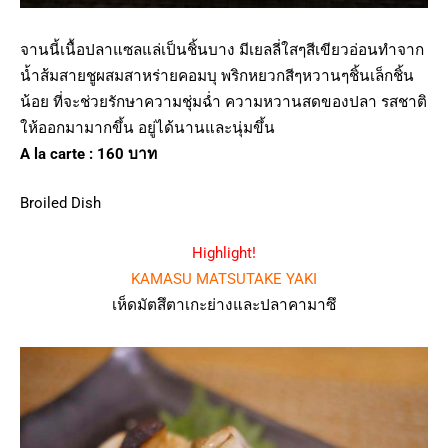
จานนี้เนื้อปลาแซลแล่เป็นชิ้นบาง มีเยลลี่ใสๆสีเขียวอ่อนทำจาก
น้ำส้มสายชูผสมสาหร่ายคอมบุ พริกหยวกสีๆหวานๆชิ้นเล็กชิ้น
น้อย ที่จะช่วยรักษาความชุ่มฉ่ำ ความหวานสดของปลา รสชาติ
ให้ออกมามากขึ้น อยู่ได้นานและนุ่มขึ้น
A la carte : 160 บาท
Broiled Dish
Highlight!
KAMASU MATSUTAKE YAKI
เห็ดมัตสึตาเกะย่างและปลาคามาซึ