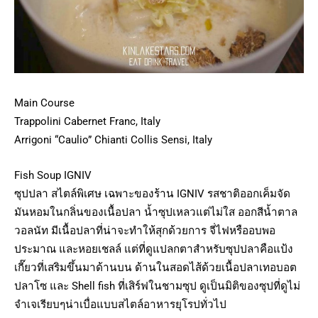
Main Course
Trappolini Cabernet Franc, Italy
Arrigoni “Caulio” Chianti Collis Sensi, Italy
Fish Soup IGNIV
ซุปปลา สไตล์พิเศษ เฉพาะของร้าน IGNIV รสชาติออกเค็มจัด
มันหอมในกลิ่นของเนื้อปลา น้ำซุปเหลวแต่ไม่ใส ออกสีน้ำตาล
วอลนัท มีเนื้อปลาที่น่าจะทำให้สุกด้วยการ จี่ไฟหรืออบพอ
ประมาณ และหอยเชลล์ แต่ที่ดูแปลกตาสำหรับซุปปลาคือแป้ง
เกี๊ยวที่เสริมขึ้นมาด้านบน ด้านในสอดไส้ด้วยเนื้อปลาเทอบอต
ปลาโซ และ Shell fish ที่เสิร์ฟในชามซุป ดูเป็นมิติของซุปที่ดูไม่
จำเจเรียบๆน่าเบื่อแบบสไตล์อาหารยุโรปทั่วไป