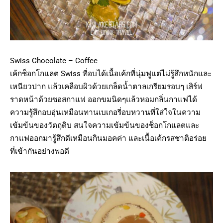
Swiss Chocolate – Coffee
เค้กช็อกโกแลต Swiss ที่อบได้เนื้อเค้กที่นุ่มฟูแต่ไม่รู้สึกหนักและ
เหนียวปาก แล้วเคลือบผิวด้วยเกล็ดน้ำตาลเกรียมรอบๆ เสิร์ฟ
ราดหน้าด้วยซอสกาแฟ ออกขมนิดๆแล้วหอมกลิ่นกาแฟได้
ความรู้สึกอบอุ่นเหมือนทานเบเกอรี่อบหวานที่ใส่ใจในความ
เข้มข้นของวัตถุดิบ สนใจความเข้มข้นของช็อกโกแลตและ
กาแฟออกมารู้สึกดีเหมือนกินมอคค่า และเนื้อเค้กรสชาติอร่อย
ที่เข้ากันอย่างพอดี