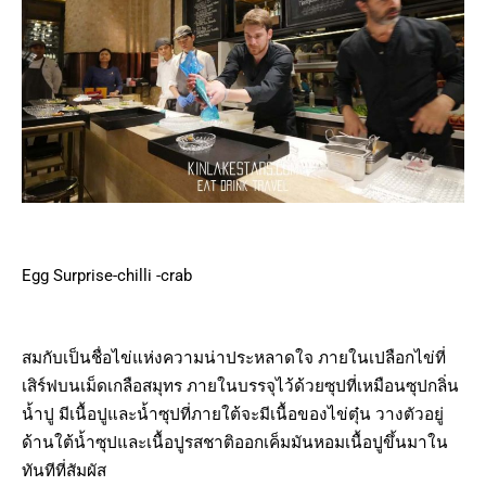
Egg Surprise-chilli -crab
สมกับเป็นชื่อไข่แห่งความน่าประหลาดใจ ภายในเปลือกไข่ที่
เสิร์ฟบนเม็ดเกลือสมุทร ภายในบรรจุไว้ด้วยซุปที่เหมือนซุปกลิ่น
น้ำปู มีเนื้อปูและน้ำซุปที่ภายใต้จะมีเนื้อของไข่ตุ๋น วางตัวอยู่
ด้านใต้น้ำซุปและเนื้อปูรสชาติออกเค็มมันหอมเนื้อปูขึ้นมาใน
ทันทีที่สัมผัส