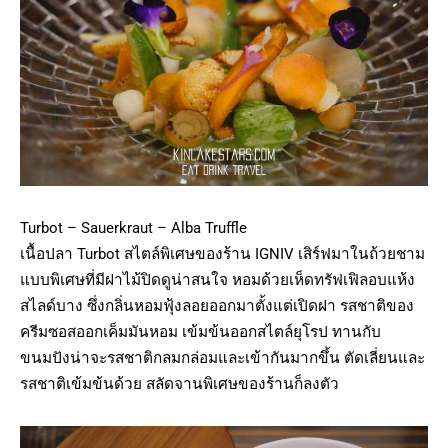
Turbot – Sauerkraut – Alba Truffle
เนื้อปลา Turbot สไตล์พิเศษของร้าน IGNIV เสิร์ฟมาในถ้วยชาม
แบบพิเศษที่มีฝาไม้ปิดดูน่าสนใจ หอมด้วยเห็ดทรัฟเฟิลอบแห้ง
สไลด์บาง ซึ่งกลิ่นหอมฟุ้งลอยออกมาตั้งแต่เปิดฝา รสชาติของ
ครีมซอสออกเค็มมันหอม เข้มข้นออกสไตล์ยุโรป ทานกับ
ขนมปังน่าจะรสชาติกลมกล่อมและเข้ากันมากขึ้น ตัดเลี่ยนและ
รสชาติเข้มข้นด้วย สลัดจานพิเศษของร้านก็ลงตัว