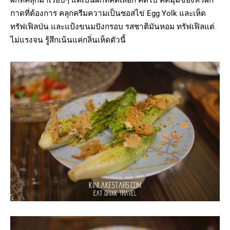
ผักที่คลุกมาเรียบๆ แต่เป็นผักที่คัดเลือก คัดใบ คัดมุมของหัวผัก
กาดที่ต้องการ คลุกครีมความเป็นซอสไข่ Egg Yolk และเห็ด
ทรัฟเฟิลป่น และแป้งขนมปังกรอบ รสชาติมันหอม ทรัฟเฟิลแต่
ไม่แรงจน รู้สึกเน้นแค่กลิ่นเห็ดตัวนี้