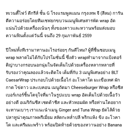
ทเวนตี้ไฟว์ ดีกรีส์ ชั้น G โรงแรมพูลแมน กรุงเทพ จี (สีลม) การัน
ตีความอร่อยโดยทีมเชฟยกขบวนเมนูพิเศษสารพัด wrap อัด
แน่นไปด้วยเครื่องเน้นๆ ทั้งของคาวและหวานพร้อมส่งมอบ
ความฟินตั้งแต่วันนี้ จนถึง 29 กุมภาพันธ์ 2559
ปีใหม่ทั้งทีเรามาทานอะไรอร่อยๆ กันดีไหม? ผู้ที่ชื่นชอบเมนู
wrap พลาดไม่ได้กับโปรโมชั่นนี้ ซึ่งตัว wrapทำมาจากแป้งตอร์
ติญ่าบางกรอบนอกนุ่มในจัดเต็มไปด้วยเครื่องหลากหลายที่
รับรองว่าคุณลองแล้วจะติดใจ เต็มที่กับ 3 เมนูพิเศษอย่าง BLT
CaesarWrap ประกอบไปด้วยเนื้อไก่ อะโวคาโด มะเขือเทศ ผัก
กาด ไข่ดาว และเบคอน เมนูถัดมา Cheeseburger Wrap หรือชีส
เบอร์เกอร์ชิ้นโตจุใจที่มาในรูปแบบ wrap อัดเต็มไปด้วยเนื้อวัว
อย่างดี อเมริกันชีส เชดด้าชีส และหัวหอมผัด หรือท่านใดอยาก
จะทานเบาๆ เราแนะนำเมนู Ginger and Tuna Wrap ยัดไส้ด้วย
ปลาทูน่าคุณภาพพรีเมี่ยม สลัดกะหล่ำปลี พริกแห้ง ขิง อะโวคา
โด และครีมมะพร้าว พร้อมปิดท้ายด้วยของหวานอย่าง Banana