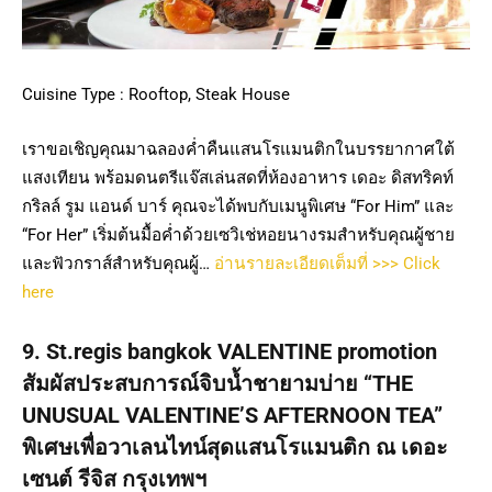
Cuisine Type : Rooftop, Steak House
เราขอเชิญคุณมาฉลองค่ำคืนแสนโรแมนติกในบรรยากาศใต้
แสงเทียน พร้อมดนตรีแจ๊สเล่นสดที่ห้องอาหาร เดอะ ดิสทริคท์
กริลล์ รูม แอนด์ บาร์ คุณจะได้พบกับเมนูพิเศษ “For Him” และ
“For Her” เริ่มต้นมื้อค่ำด้วยเซวิเช่หอยนางรมสำหรับคุณผู้ชาย
และฟัวกราส์สำหรับคุณผู้…
อ่านรายละเอียดเต็มที่ >>> Click
here
9. St.regis bangkok VALENTINE promotion
สัมผัสประสบการณ์จิบน้ำชายามบ่าย “THE
UNUSUAL VALENTINE’S AFTERNOON TEA”
พิเศษเพื่อวาเลนไทน์สุดแสนโรแมนติก ณ เดอะ
เซนต์ รีจิส กรุงเทพฯ