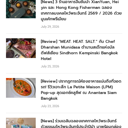
[News] 3 ร้านอาหารจีนชั้นนำ XianYuan, Hei
yin และ Hong Kong Fisherman ฉลอง
เทศกาลมงคลไหว้พระจันทร์ 2569 / 2026 ด้วย
มูนเค้กพรีเมียม
July 29, 2026
[Review] “MEAT. HEAT. SALT.” กับ Chef
Dharshan Munidasa ตำนานสเต๊กแห่งมัล
ดีฟส์เยือน Sindhorn Kempinski Bangkok
Hotel
July 25, 2026
[Review] ปรากฏการณ์ห้องอาหารแน่นถึงที่จอด
รถ! รีวิวเจาะลึก La Petite Maison (LPM)
Pop-up สุดเอกซ์คลูซีฟ ณ Anantara Siam
Bangkok
July 23, 2026
[News] ร่วมเฉลิมฉลองเทศกาลไหว้พระจันทร์
ด้วยขนมไหว้พระจันทร์ประจำปีม้า มาพร้อมกล่อง