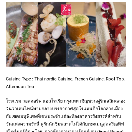
Cuisine Type : Thai-nordic Cuisine, French Cuisine, Roof Top,
Afternoon Tea
โรงแรม วอลดอร์ฟ แอสโทเรีย กรุงเทพ เชิญชวนคู่รักเฉลิมฉลอง
วันวาเลนไทน์ท่ามกลางบรรยากาศสุดโรแมนติกใจกลางเมือง
กับเซตเมนูพิเศษที่เชฟประจำแต่ละห้องอาหารรังสรรค์สำหรับ
วันแห่งความรักนี้ คู่รักนักชิมพลาดไม่ได้กับเซตเมนูสุดครีเอทีฟ
สไตล์นอร์ดิก – ไทย จากห้องอาหาร ฟร้อนท์ รูม (Front Room)